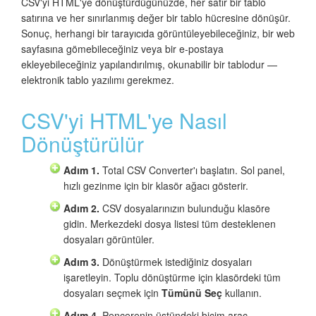
CSV'yi HTML'ye dönüştürdüğünüzde, her satır bir tablo
satırına ve her sınırlanmış değer bir tablo hücresine dönüşür.
Sonuç, herhangi bir tarayıcıda görüntüleyebileceğiniz, bir web
sayfasına gömebileceğiniz veya bir e-postaya
ekleyebileceğiniz yapılandırılmış, okunabilir bir tablodur —
elektronik tablo yazılımı gerekmez.
CSV'yi HTML'ye Nasıl
Dönüştürülür
Adım 1.
Total CSV Converter'ı başlatın. Sol panel,
hızlı gezinme için bir klasör ağacı gösterir.
Adım 2.
CSV dosyalarınızın bulunduğu klasöre
gidin. Merkezdeki dosya listesi tüm desteklenen
dosyaları görüntüler.
Adım 3.
Dönüştürmek istediğiniz dosyaları
işaretleyin. Toplu dönüştürme için klasördeki tüm
dosyaları seçmek için
Tümünü Seç
kullanın.
Adım 4.
Pencerenin üstündeki biçim araç