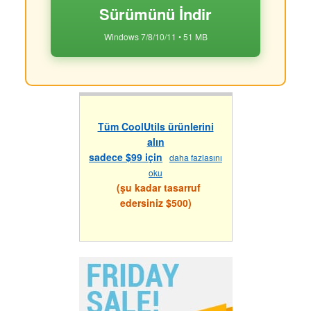
Sürümünü İndir
Windows 7/8/10/11 • 51 MB
Tüm CoolUtils ürünlerini
alın
sadece $99 için
daha fazlasını
oku
(şu kadar tasarruf
edersiniz $500)