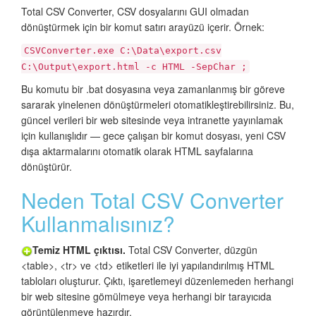
Total CSV Converter, CSV dosyalarını GUI olmadan
dönüştürmek için bir komut satırı arayüzü içerir. Örnek:
CSVConverter.exe C:\Data\export.csv
C:\Output\export.html -c HTML -SepChar ;
Bu komutu bir .bat dosyasına veya zamanlanmış bir göreve
sararak yinelenen dönüştürmeleri otomatikleştirebilirsiniz. Bu,
güncel verileri bir web sitesinde veya intranette yayınlamak
için kullanışlıdır — gece çalışan bir komut dosyası, yeni CSV
dışa aktarmalarını otomatik olarak HTML sayfalarına
dönüştürür.
Neden Total CSV Converter
Kullanmalısınız?
Temiz HTML çıktısı.
Total CSV Converter, düzgün
<table>, <tr> ve <td> etiketleri ile iyi yapılandırılmış HTML
tabloları oluşturur. Çıktı, işaretlemeyi düzenlemeden herhangi
bir web sitesine gömülmeye veya herhangi bir tarayıcıda
görüntülenmeye hazırdır.