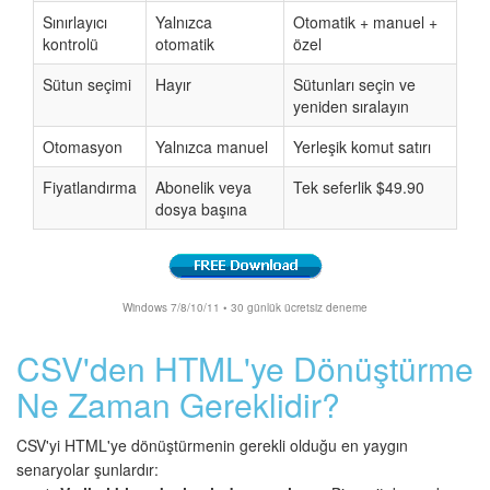
Sınırlayıcı
Yalnızca
Otomatik + manuel +
kontrolü
otomatik
özel
Sütun seçimi
Hayır
Sütunları seçin ve
yeniden sıralayın
Otomasyon
Yalnızca manuel
Yerleşik komut satırı
Fiyatlandırma
Abonelik veya
Tek seferlik $49.90
dosya başına
Windows 7/8/10/11 • 30 günlük ücretsiz deneme
CSV'den HTML'ye Dönüştürme
Ne Zaman Gereklidir?
CSV'yi HTML'ye dönüştürmenin gerekli olduğu en yaygın
senaryolar şunlardır: