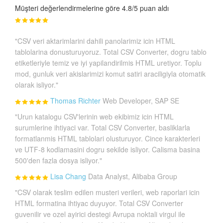
Müşteri değerlendirmelerine göre 4.8/5 puan aldı
"CSV veri aktarimlarini dahili panolarimiz icin HTML
tablolarina donusturuyoruz. Total CSV Converter, dogru tablo
etiketleriyle temiz ve iyi yapilandirilmis HTML uretiyor. Toplu
mod, gunluk veri akislarimizi komut satiri araciligiyla otomatik
olarak isliyor."
Thomas Richter
Web Developer, SAP SE
"Urun katalogu CSV'lerinin web ekibimiz icin HTML
surumlerine ihtiyaci var. Total CSV Converter, basliklarla
formatlanmis HTML tablolari olusturuyor. Cince karakterleri
ve UTF-8 kodlamasini dogru sekilde isliyor. Calisma basina
500'den fazla dosya isliyor."
Lisa Chang
Data Analyst, Alibaba Group
"CSV olarak teslim edilen musteri verileri, web raporlari icin
HTML formatina ihtiyac duyuyor. Total CSV Converter
guvenilir ve ozel ayirici destegi Avrupa noktali virgul ile