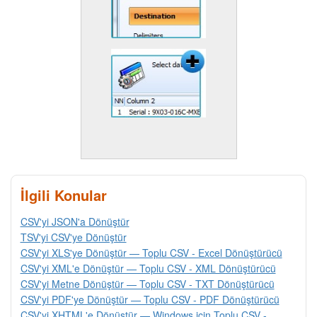
İlgili Konular
CSV'yi JSON'a Dönüştür
TSV'yi CSV'ye Dönüştür
CSV'yi XLS'ye Dönüştür — Toplu CSV - Excel Dönüştürücü
CSV'yi XML'e Dönüştür — Toplu CSV - XML Dönüştürücü
CSV'yi Metne Dönüştür — Toplu CSV - TXT Dönüştürücü
CSV'yi PDF'ye Dönüştür — Toplu CSV - PDF Dönüştürücü
CSV'yi XHTML'e Dönüştür — Windows için Toplu CSV -