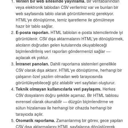
Verileri bir web sitesinde yayınlama.
Bir veritabanından
veya elektronik tablodan CSV verileriniz var ve bunları bir
web sayfasında tablo olarak görüntülemeniz gerekiyor.
HTML'ye dönüştürme, temiz işaretleme ile gömülmeye
hazır bir tablo sağlar.
E-posta raporları.
HTML tabloları e-posta istemcilerinde iyi
görüntülenir. CSV dışa aktarmalarını HTML'ye dönüştürmek,
alıcıların doğrudan gelen kutularında okuyabileceği
biçimlendirilmiş veri raporları göndermenizi sağlar —
açılacak ek yoktur.
İntranet panoları.
Dahili raporlama sistemleri genellikle
CSV olarak dışa aktarır. HTML'ye dönüştürme, herhangi bir
çalışanın özel yazılım olmadan web tarayıcısında
görüntüleyebileceği göz atılabilir veri sayfaları oluşturur.
Teknik olmayan kullanıcılarla veri paylaşımı.
Herkes
CSV dosyalarını doğru şekilde açamaz. Bir HTML tablosu
evrensel olarak okunabilir — düzgün biçimlendirme ve
sütun hizalaması ile herhangi bir cihazda herhangi bir
tarayıcıda açılır.
Otomatik raporlama.
Zamanlanmış bir görev, gece yapılan
CSV dışa aktarmalarını HTML sayfalarına dönüştürerek