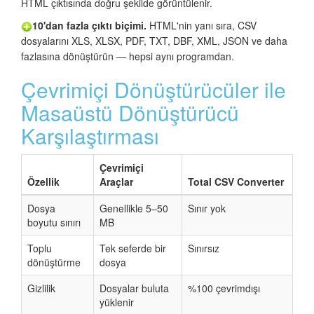
HTML çıktısında doğru şekilde görüntülenir.
10'dan fazla çıktı biçimi.
HTML'nin yanı sıra, CSV
dosyalarını XLS, XLSX, PDF, TXT, DBF, XML, JSON ve daha
fazlasına dönüştürün — hepsi aynı programdan.
Çevrimiçi Dönüştürücüler ile
Masaüstü Dönüştürücü
Karşılaştırması
Çevrimiçi
Özellik
Araçlar
Total CSV Converter
Dosya
Genellikle 5–50
Sınır yok
boyutu sınırı
MB
Toplu
Tek seferde bir
Sınırsız
dönüştürme
dosya
Gizlilik
Dosyalar buluta
%100 çevrimdışı
yüklenir