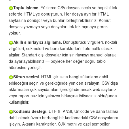
Toplu işleme.
Yüzlerce CSV dosyası seçin ve hepsini tek
seferde HTML'ye dönüştürün. Her dosya ayrı bir HTML
sayfasına dönüşür veya bunları birleştirebilirsiniz. Komut
dosyası yazmaya veya dosyaları tek tek açmaya gerek
yoktur.
Akıllı sınırlayıcı algılama.
Dönüştürücü virgülleri, noktalı
virgülleri, sekmeleri ve boru karakterlerini otomatik olarak
algılar. Standart dışı dosyalar için sınırlayıcıyı manuel olarak
da ayarlayabilirsiniz — böylece her değer doğru tablo
hücresine yerleşir.
Sütun seçimi.
HTML çıktısına hangi sütunların dahil
edileceğini seçin ve gerektiğinde yeniden sıralayın. CSV dışa
aktarmaları çok sayıda alan içerdiğinde ancak web sayfanız
veya raporunuz için yalnızca birkaçına ihtiyacınız olduğunda
kullanışlıdır.
Kodlama desteği.
UTF-8, ANSI, Unicode ve daha fazlası
dahil olmak üzere herhangi bir kodlamadaki CSV dosyalarını
işleyin. Aksanlı karakterler, CJK metni ve özel semboller