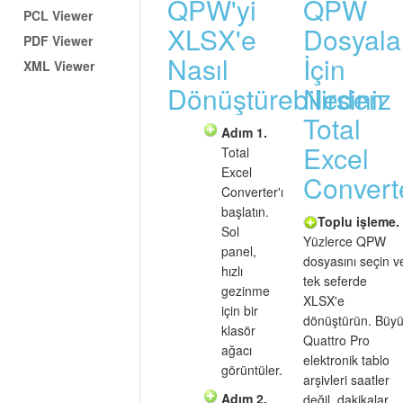
QPW'yi
QPW
PCL Viewer
XLSX'e
Dosyala
PDF Viewer
Nasıl
İçin
XML Viewer
Dönüştürebilirsiniz
Neden
Total
Adım 1.
Excel
Total
Excel
Convert
Converter'ı
başlatın.
Toplu işleme.
Sol
Yüzlerce QPW
panel,
dosyasını seçin v
hızlı
tek seferde
gezinme
XLSX'e
için bir
dönüştürün. Büy
klasör
Quattro Pro
ağacı
elektronik tablo
görüntüler.
arşivleri saatler
Adım 2.
değil, dakikalar