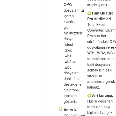
QPW
içinde işlenir.
dosyalarınızı
Tüm Quattro
içeren
Pro sürümleri.
klasöre
Total Excel
gidin.
Converter, Quattr
Merkezdeki
Pro'nun her
dosya
sürümündeki QP
listesi
dosyalarını ve esk
.qpw,
WB1, WB2, WB3
.wb1,
formatlarını okur.
.wb2 ve
Eski dosyaları
.wb3
açmak için eski
dosyaları
yazılımları
dahil tüm
aramanıza gerek
desteklenen
kalmaz.
elektronik
Veri koruma.
tabloları
Hücre değerleri,
gösterir.
formüller, sayı
Adım 3.
biçimleri ve çok
Dönüştürmek