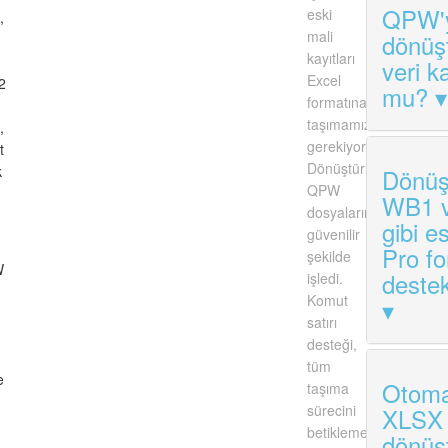
QPW'y
eski
,
mali
dönüş
kayıtları
veri k
Excel
2
mu?
formatına
taşımamız
,
gerekiyordu.
t
Dönüştürücü,
k
Dönüş
QPW
WB1 
dosyalarını
gibi e
güvenilir
Pro fo
şekilde
W
deste
işledi.
Komut
satırı
desteği,
tüm
e
Otoma
taşıma
sürecini
XLSX
betiklememi
dönüş