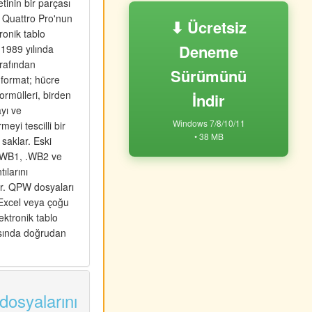
tinin bir parçası
 Quattro Pro'nun
⬇ Ücretsiz
ronik tablo
Deneme
 1989 yılında
rafından
Sürümünü
n format; hücre
 formülleri, birden
İndir
ayı ve
Windows 7/8/10/11
meyi tescilli bir
• 38 MB
a saklar. Eski
.WB1, .WB2 ve
ılarını
ır. QPW dosyaları
Excel veya çoğu
ktronik tablo
ında doğrudan
osyalarını