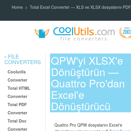
Home
Total Excel Converter — XLS ve XLSX dosyalarını PD
FILE
QPW'yi XLSX'e
CONVERTERS
Dönüştürün —
Coolutils
Quattro Pro'dan
Converter
Total HTML
Excel'e
Converter
Dönüştürücü
Total PDF
Converter
Total Doc
Quattro Pro QPW dosyalarını Excel'e
Converter