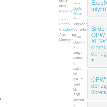
hiçbir
Excel'
araç
miyim
Linda
işleyemedi."
Olsen
Data
Dennis
Migration
Birden
Crawford
Consultant
QPW d
Accounting
"Eski
XLSX'
Manager
Quattro
olarak
Pro
dönüşt
dosya
dönüştürmesi
için
sağlam
bir
QPW'y
çözüm.
dönüş
Yeni
bir
ücrets
ERP
r
sistemi
için