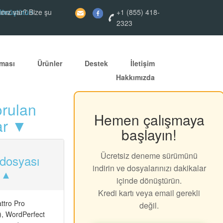
dönüştürün
ınız var? Bize şu
+1 (855) 418-
2323
ması
Ürünler
Destek
İletişim
Hakkımızda
orulan
Hemen çalışmaya
ar ▼
başlayın!
Ücretsiz deneme sürümünü
osyası
indirin ve dosyalarınızı dakikalar
içinde dönüştürün.
Kredi kartı veya email gerekli
tro Pro
değil.
, WordPerfect