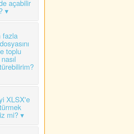
de açabilir
?
 fazla
osyasını
e toplu
 nasıl
ürebilirim?
i XLSX'e
türmek
iz mi?