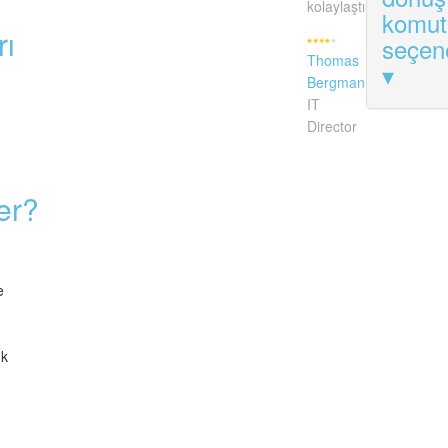
kolaylaştırdı."
komut 
rı
seçen
Thomas
Bergman
IT
Director
er?
e
ük