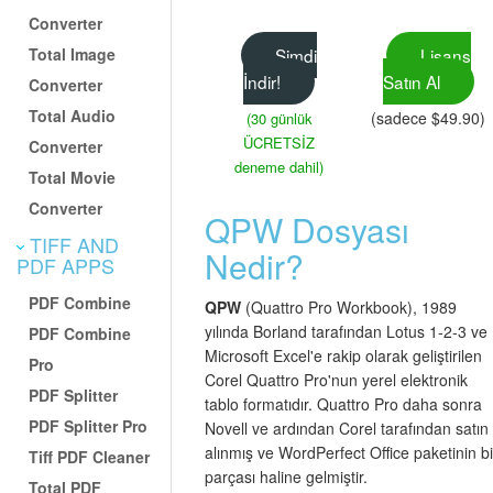
Converter
Total Image
Şimdi
Lisans
İndir!
Satın Al
Converter
Total Audio
(sadece $49.90)
(30 günlük
ÜCRETSİZ
Converter
deneme dahil)
Total Movie
Converter
QPW Dosyası
TIFF AND
Nedir?
PDF APPS
PDF Combine
QPW
(Quattro Pro Workbook), 1989
yılında Borland tarafından Lotus 1-2-3 ve
PDF Combine
Microsoft Excel'e rakip olarak geliştirilen
Pro
Corel Quattro Pro'nun yerel elektronik
PDF Splitter
tablo formatıdır. Quattro Pro daha sonra
PDF Splitter Pro
Novell ve ardından Corel tarafından satın
alınmış ve WordPerfect Office paketinin bi
Tiff PDF Cleaner
parçası haline gelmiştir.
Total PDF