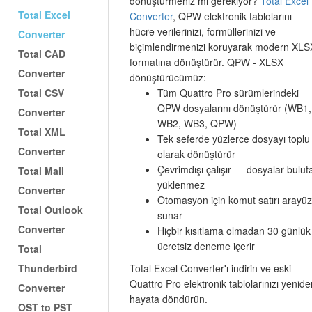
dönüştürmeniz mi gerekiyor?
Total Excel
Total Excel
Converter
, QPW elektronik tablolarını
hücre verilerinizi, formüllerinizi ve
Converter
biçimlendirmenizi koruyarak modern XLS
Total CAD
formatına dönüştürür. QPW - XLSX
Converter
dönüştürücümüz:
Total CSV
Tüm Quattro Pro sürümlerindeki
QPW dosyalarını dönüştürür (WB1,
Converter
WB2, WB3, QPW)
Total XML
Tek seferde yüzlerce dosyayı toplu
Converter
olarak dönüştürür
Çevrimdışı çalışır — dosyalar bulut
Total Mail
yüklenmez
Converter
Otomasyon için komut satırı arayü
Total Outlook
sunar
Converter
Hiçbir kısıtlama olmadan 30 günlük
ücretsiz deneme içerir
Total
Thunderbird
Total Excel Converter'ı indirin ve eski
Quattro Pro elektronik tablolarınızı yenide
Converter
hayata döndürün.
OST to PST