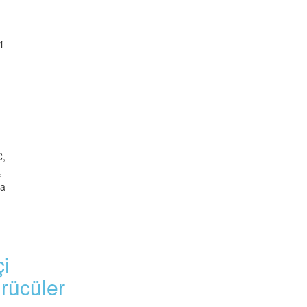
i
C,
,
ha
i
rücüler