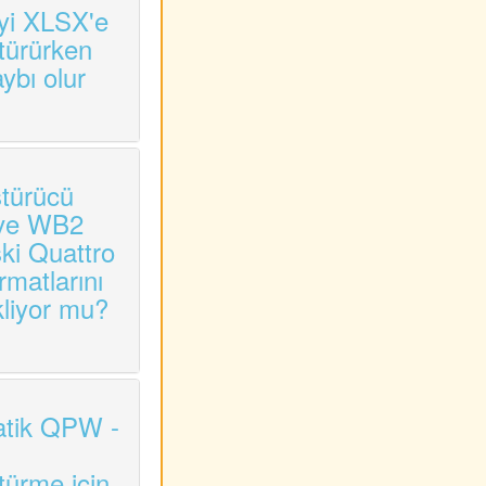
i XLSX'e
türürken
aybı olur
türücü
ve WB2
ski Quattro
rmatlarını
kliyor mu?
tik QPW -
türme için