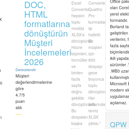
DOC,
Office pake
Excel
Converter,
olan Corel
Converter,
Quattro
HTML
yerel elekt
hepsini
Pro
X
formatlarına
formatıdır.
toplu
kurmadan
Borland ta
modda
işi
dönüştürün
geliştirile
XLSX'e
halletti.
Müşteri
verilerini,
dönüştürdü.
Bir
fazla sayf
Hücre
müşteri
İncelemeleri
biçimlendir
biçimleri,
için
2026
ikili yapıd
formüller
800
sürümler 
ve
dosyayı
a
Derecelendir
.WB3 uzant
birden
gece
Müşteri
kullanmışt
fazla
boyunca
değerlendirmelerine
zü
Microsoft 
sayfa
toplu
göre
modern ele
doğru
dönüştürdüm.
4.7/5
uygulamas
şekilde
Her
puan
açılamaz.
dönüştürüldü.
seferinde
aldı
Bu
temiz
dosyaları
XLSX
n
QPW d
başka
çıktısı."