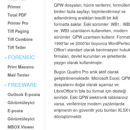
QPW dosyaları; hücre verilerini, formülleri
Printer
birden fazla sayfayı, biçimlendirmeyi ve
Total PDF
adlandırılmış aralıkları tescilli bir ikili
Printer Pro
formatta saklar. Eski sürümler .WB1, .WB
ve .WB3 uzantılarını kullanırken, modern
Tiff Paging
sürümler .QPW uzantısını kullanır. Format
Tiff Combine
1990'lar ve 2000'ler boyunca WordPerfec
Tiff Teller
Office'i standart olarak benimseyen huku
firmaları, devlet kurumları ve şirketlerde
FORENSIC
yaygın olarak kullanılmıştır.
Print Maestro
Bugün Quattro Pro artık aktif olarak
Mail Terrier
geliştirilmemektedir. Microsoft Excel, QP
FREEWARE
dosyalarını doğal olarak açamaz ve
LibreOffice'in bile bu format için desteği
Outlook E-posta
sınırlıdır. Eski QPW elektronik tablolarınız
Görüntüleyici
varsa, verilerinize modern yazılımlarda
erişmenin en güvenilir yolu bunları XLSX'
E-posta
dönüştürmektir.
Görüntüleyici
MBOX Viewer