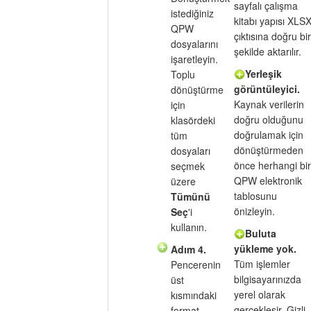
sayfalı çalışma
istediğiniz
kitabı yapısı XLS
QPW
çıktısına doğru bir
dosyalarını
şekilde aktarılır.
işaretleyin.
Yerleşik
Toplu
görüntüleyici.
dönüştürme
Kaynak verilerin
için
doğru olduğunu
klasördeki
doğrulamak için
tüm
dönüştürmeden
dosyaları
önce herhangi bir
seçmek
QPW elektronik
üzere
tablosunu
Tümünü
önizleyin.
Seç
'i
kullanın.
Buluta
yükleme yok.
Adım 4.
Tüm işlemler
Pencerenin
bilgisayarınızda
üst
yerel olarak
kısmındaki
gerçekleşir. Gizli
format