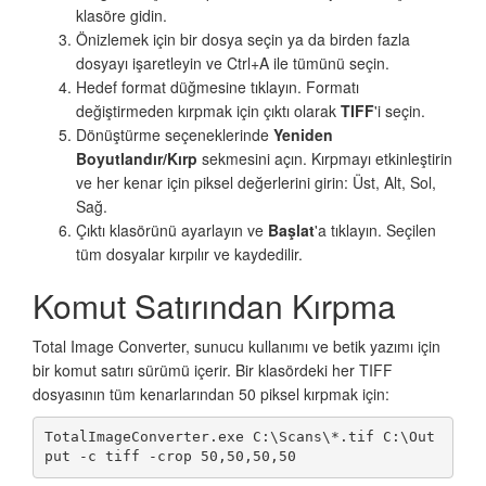
klasöre gidin.
Önizlemek için bir dosya seçin ya da birden fazla
dosyayı işaretleyin ve Ctrl+A ile tümünü seçin.
Hedef format düğmesine tıklayın. Formatı
değiştirmeden kırpmak için çıktı olarak
TIFF
'i seçin.
Dönüştürme seçeneklerinde
Yeniden
Boyutlandır/Kırp
sekmesini açın. Kırpmayı etkinleştirin
ve her kenar için piksel değerlerini girin: Üst, Alt, Sol,
Sağ.
Çıktı klasörünü ayarlayın ve
Başlat
'a tıklayın. Seçilen
tüm dosyalar kırpılır ve kaydedilir.
Komut Satırından Kırpma
Total Image Converter, sunucu kullanımı ve betik yazımı için
bir komut satırı sürümü içerir. Bir klasördeki her TIFF
dosyasının tüm kenarlarından 50 piksel kırpmak için:
TotalImageConverter.exe C:\Scans\*.tif C:\Out
put -c tiff -crop 50,50,50,50