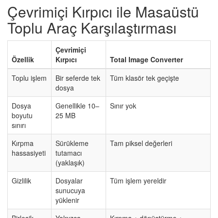
Çevrimiçi Kırpıcı ile Masaüstü
Toplu Araç Karşılaştırması
Çevrimiçi
Özellik
Kırpıcı
Total Image Converter
Toplu işlem
Bir seferde tek
Tüm klasör tek geçişte
dosya
Dosya
Genellikle 10–
Sınır yok
boyutu
25 MB
sınırı
Kırpma
Sürükleme
Tam piksel değerleri
hassasiyeti
tutamacı
(yaklaşık)
Gizlilik
Dosyalar
Tüm işlem yereldir
sunucuya
yüklenir
Birleşik
Yalnızca
Kırpma + dönüştürme +