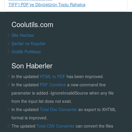
TIFF'i PDF'ye Dönüştürün Toplu Rahatça
Coolutils.com
Site Haritası
Şartlar ve Koşullar
Gizlilik Politikası
Son Haberler
In the updated
HTML to PDF
has been improved.
In the updated
PDF Combine
a new command line
parameter is added -IgnoreInvalidSource when any file
from the input list does not exist.
In the updated
Total Doc Converter
an export to XHTML
format is improved.
The updated
Total CSV Converter
can convert the files