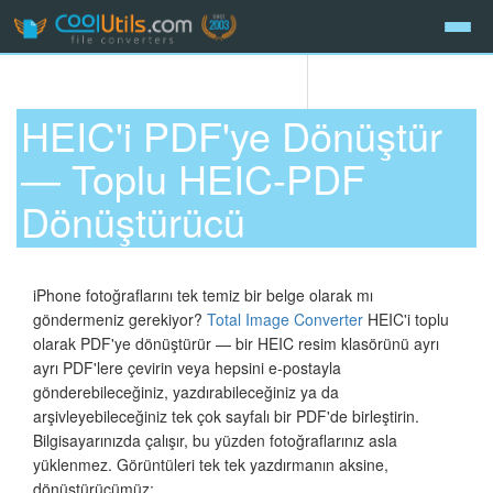
HEIC'i PDF'ye Dönüştür
— Toplu HEIC-PDF
Dönüştürücü
iPhone fotoğraflarını tek temiz bir belge olarak mı
göndermeniz gerekiyor?
Total Image Converter
HEIC'i toplu
olarak PDF'ye dönüştürür — bir HEIC resim klasörünü ayrı
ayrı PDF'lere çevirin veya hepsini e-postayla
gönderebileceğiniz, yazdırabileceğiniz ya da
arşivleyebileceğiniz tek çok sayfalı bir PDF'de birleştirin.
Bilgisayarınızda çalışır, bu yüzden fotoğraflarınız asla
yüklenmez. Görüntüleri tek tek yazdırmanın aksine,
dönüştürücümüz: