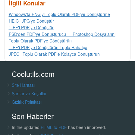
İlgili Konular
Windows'ta PNG'yi Toplu Olarak PDF'ye Dönüştürme
HEIC'i JPG'ye Dönüştür
TIFF'i PDF'ye Dönüştür
PSD'den PDF'ye Dönüştürücü — Photoshop Dosyalarını
Toplu Olarak PDF'ye Dönüştürün
TIFF'i PDF'ye Dönüştürün Toplu Rahatça
JPEG'i Toplu Olarak PDF'e Kolayca Dönüştürün
Coolutils.com
Site Haritası
Şartlar ve Koşullar
Gizlilik Politikası
Son Haberler
In the updated
HTML to PDF
has been improved.