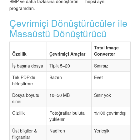
BMP ve daha fazlasına dönüştürün — hepsi aynı
programdan.
Çevrimiçi Dönüştürücüler ile
Masaüstü Dönüştürücü
Total Image
Özellik
Çevrimiçi Araçlar
Converter
İş başına dosya
Tipik 5–20
Sınırsız
Tek PDF'de
Bazen
Evet
birleştirme
Dosya boyutu
10–50 MB
Sınır yok
sınırı
Gizlilik
Fotoğraflar buluta
%100 çevrimdışı
yüklenir
Üst bilgiler &
Nadiren
Yerleşik
filigranlar