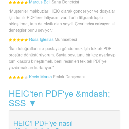
Marcus Bell
Saha Denetçisi
"Müşteriler makbuzları HEIC olarak gönderiyor ve dosyalar
için temiz PDF'lere ihtiyacım var. Tarih filigranlı toplu
birleştirme, tam da eksik olan şeydi. Çevrimdışı çalışıyor, ki
denetçiler bunu seviyor."
Rosa Iglesias
Muhasebeci
"İlan fotoğraflarını e-postayla göndermek için tek bir PDF
broşüre dönüştürüyorum. Sayfa boyutunu bir kez ayarlayıp
tüm klasörü birleştirmek, beni resimleri tek tek PDF'ye
yazdırmaktan kurtarıyor."
Kevin Marsh
Emlak Danışmanı
HEIC'ten PDF'ye &mdash;
SSS ▼
HEIC'i PDF'ye nasıl