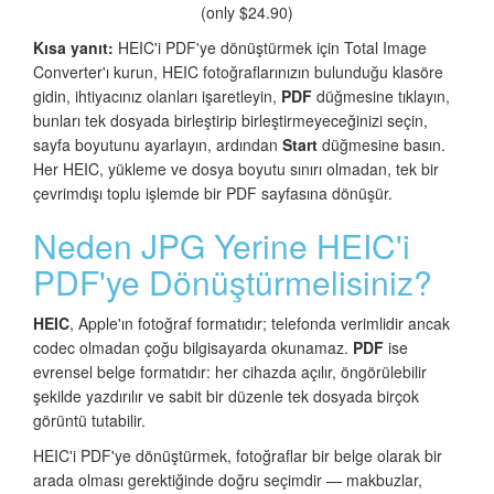
(only $24.90)
Kısa yanıt:
HEIC'i PDF'ye dönüştürmek için Total Image
Converter'ı kurun, HEIC fotoğraflarınızın bulunduğu klasöre
gidin, ihtiyacınız olanları işaretleyin,
PDF
düğmesine tıklayın,
bunları tek dosyada birleştirip birleştirmeyeceğinizi seçin,
sayfa boyutunu ayarlayın, ardından
Start
düğmesine basın.
Her HEIC, yükleme ve dosya boyutu sınırı olmadan, tek bir
çevrimdışı toplu işlemde bir PDF sayfasına dönüşür.
Neden JPG Yerine HEIC'i
PDF'ye Dönüştürmelisiniz?
HEIC
, Apple'ın fotoğraf formatıdır; telefonda verimlidir ancak
codec olmadan çoğu bilgisayarda okunamaz.
PDF
ise
evrensel belge formatıdır: her cihazda açılır, öngörülebilir
şekilde yazdırılır ve sabit bir düzenle tek dosyada birçok
görüntü tutabilir.
HEIC'i PDF'ye dönüştürmek, fotoğraflar bir belge olarak bir
arada olması gerektiğinde doğru seçimdir — makbuzlar,