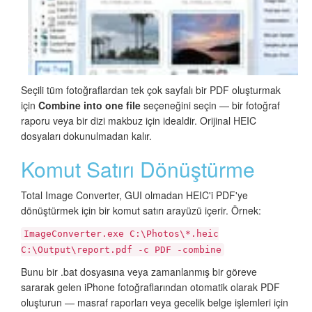
Seçili tüm fotoğraflardan tek çok sayfalı bir PDF oluşturmak
için
Combine into one file
seçeneğini seçin — bir fotoğraf
raporu veya bir dizi makbuz için idealdir. Orijinal HEIC
dosyaları dokunulmadan kalır.
Komut Satırı Dönüştürme
Total Image Converter, GUI olmadan HEIC'i PDF'ye
dönüştürmek için bir komut satırı arayüzü içerir. Örnek:
ImageConverter.exe C:\Photos\*.heic
C:\Output\report.pdf -c PDF -combine
Bunu bir .bat dosyasına veya zamanlanmış bir göreve
sararak gelen iPhone fotoğraflarından otomatik olarak PDF
oluşturun — masraf raporları veya gecelik belge işlemleri için