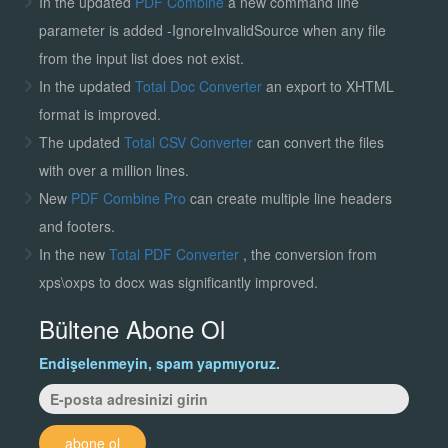
In the updated
PDF Combine
a new command line
parameter is added -IgnoreInvalidSource when any file
from the input list does not exist.
In the updated
Total Doc Converter
an export to XHTML
format is improved.
The updated
Total CSV Converter
can convert the files
with over a million lines.
New
PDF Combine Pro
can create multiple line headers
and footers.
In the new
Total PDF Converter
, the conversion from
xps\oxps to docx was significantly improved.
Bültene Abone Ol
Endişelenmeyin, spam yapmıyoruz.
abone ol