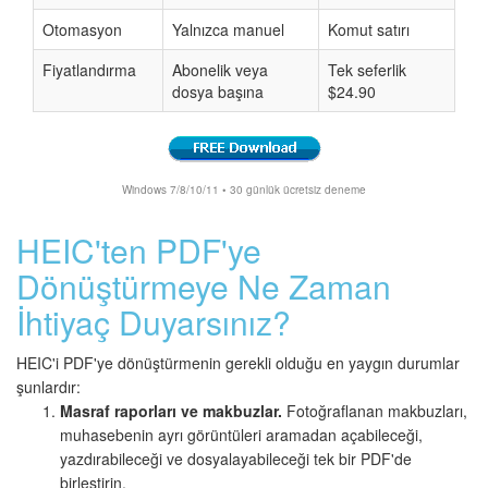
Otomasyon
Yalnızca manuel
Komut satırı
Fiyatlandırma
Abonelik veya
Tek seferlik
dosya başına
$24.90
Windows 7/8/10/11 • 30 günlük ücretsiz deneme
HEIC'ten PDF'ye
Dönüştürmeye Ne Zaman
İhtiyaç Duyarsınız?
HEIC'i PDF'ye dönüştürmenin gerekli olduğu en yaygın durumlar
şunlardır:
Masraf raporları ve makbuzlar.
Fotoğraflanan makbuzları,
muhasebenin ayrı görüntüleri aramadan açabileceği,
yazdırabileceği ve dosyalayabileceği tek bir PDF'de
birleştirin.