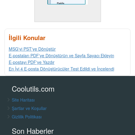
İlgili Konular
MSG'yi PST'ye Dönüştür
E-postaları PDF'ye Dönüştürün ve Sayfa Sayacı Ekleyin
E-postayı PDF'ye Yazdır
En İyi 4 E-posta Dönüştürücüler Test Edildi ve İncelendi
Coolutils.com
Site Haritası
Şartlar ve Koşullar
Gizlilik Politikası
Son Haberler