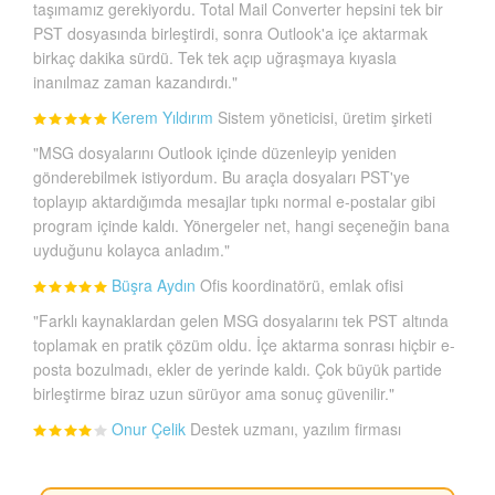
taşımamız gerekiyordu. Total Mail Converter hepsini tek bir
PST dosyasında birleştirdi, sonra Outlook'a içe aktarmak
birkaç dakika sürdü. Tek tek açıp uğraşmaya kıyasla
inanılmaz zaman kazandırdı."
Kerem Yıldırım
Sistem yöneticisi, üretim şirketi
"MSG dosyalarını Outlook içinde düzenleyip yeniden
gönderebilmek istiyordum. Bu araçla dosyaları PST'ye
toplayıp aktardığımda mesajlar tıpkı normal e-postalar gibi
program içinde kaldı. Yönergeler net, hangi seçeneğin bana
uyduğunu kolayca anladım."
Büşra Aydın
Ofis koordinatörü, emlak ofisi
"Farklı kaynaklardan gelen MSG dosyalarını tek PST altında
toplamak en pratik çözüm oldu. İçe aktarma sonrası hiçbir e-
posta bozulmadı, ekler de yerinde kaldı. Çok büyük partide
birleştirme biraz uzun sürüyor ama sonuç güvenilir."
Onur Çelik
Destek uzmanı, yazılım firması