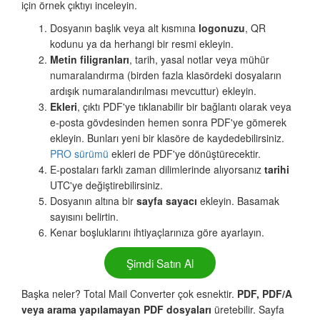
için örnek çıktıyı inceleyin.
Dosyanın başlık veya alt kısmına
logonuzu
, QR
kodunu ya da herhangi bir resmi ekleyin.
Metin filigranları
, tarih, yasal notlar veya mühür
numaralandırma (birden fazla klasördeki dosyaların
ardışık numaralandırılması mevcuttur) ekleyin.
Ekleri
, çıktı PDF'ye tıklanabilir bir bağlantı olarak veya
e-posta gövdesinden hemen sonra PDF'ye gömerek
ekleyin. Bunları yeni bir klasöre de kaydedebilirsiniz.
PRO sürümü
ekleri de PDF'ye dönüştürecektir.
E-postaları farklı zaman dilimlerinde alıyorsanız
tarihi
UTC'ye değiştirebilirsiniz.
Dosyanın altına bir
sayfa sayacı
ekleyin. Basamak
sayısını belirtin.
Kenar boşluklarını ihtiyaçlarınıza göre ayarlayın.
Şimdi Satın Al
Başka neler? Total Mail Converter çok esnektir.
PDF, PDF/A
veya arama yapılamayan PDF dosyaları
üretebilir. Sayfa