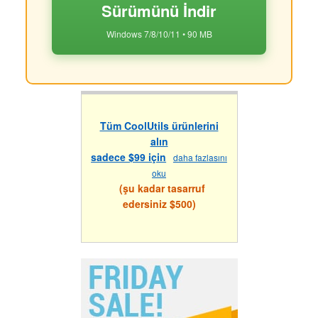
Sürümünü İndir
Windows 7/8/10/11 • 90 MB
Tüm CoolUtils ürünlerini
alın
sadece $99 için
daha fazlasını
oku
(şu kadar tasarruf
edersiniz $500)