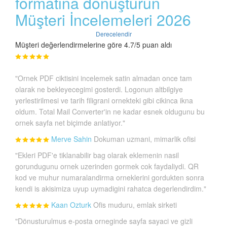
formatına dönüştürün
Müşteri İncelemeleri 2026
Derecelendir
Müşteri değerlendirmelerine göre 4.7/5 puan aldı
"Ornek PDF ciktisini incelemek satin almadan once tam
olarak ne bekleyecegimi gosterdi. Logonun altbilgiye
yerlestirilmesi ve tarih filigrani ornekteki gibi cikinca ikna
oldum. Total Mail Converter'in ne kadar esnek oldugunu bu
ornek sayfa net biçimde anlatiyor."
Merve Sahin
Dokuman uzmani, mimarlik ofisi
"Ekleri PDF'e tiklanabilir bag olarak eklemenin nasil
gorundugunu ornek uzerinden gormek cok faydaliydi. QR
kod ve muhur numaralandirma orneklerini gordukten sonra
kendi is akisimiza uyup uymadigini rahatca degerlendirdim."
Kaan Ozturk
Ofis muduru, emlak sirketi
"Dönusturulmus e-posta orneginde sayfa sayaci ve gizli