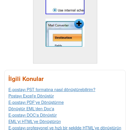
İlgili Konular
E-postayı PST formatına nasıl dönüştürebilirim?
Postayı Excel'e Dönüştür
E-postayı PDF'ye Dönüştürme
Dönüştür EML'den Doc'a
E-postayı DOC'a Dönüştür
EML'yi HTML'ye Dönüştürün
E-postayı profesyonel ve hızlı bir şekilde HTML'ye dönüştürün