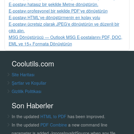
E-postayı hatasız bir şekilde Metne dönüştürün.
E-postayı profesyonel bir şekilde PDF'ye dönüştürün
E-postayı HTML'ye dönüştürmenin en kolay yolu
E-postayı ücretsiz olarak JPEG'e dönüştürün ve düzenli bir
çıktı alın.
MSG Dönüştürücü — Outlook MSG E-postalarını PDF, DOC,
EML ve 15+ Formata Dönüştürün
Coolutils.com
Site Haritası
Şartlar ve Koşullar
Gizlilik Politikası
Son Haberler
In the updated
HTML to PDF
has been improved.
In the updated
PDF Combine
a new command line
parameter is added -IgnoreInvalidSource when any file