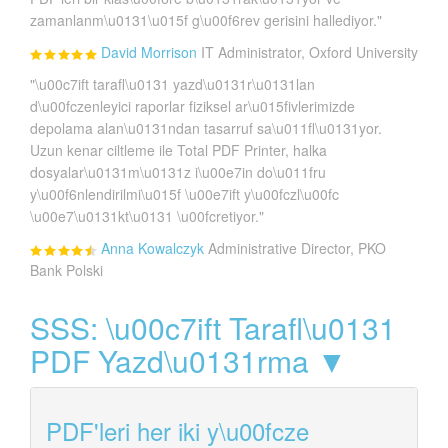
zamanlanm\u0131\u015f g\u00f6rev gerisini hallediyor."
David Morrison
IT Administrator, Oxford University
"\u00c7ift tarafl\u0131 yazd\u0131r\u0131lan
d\u00fczenleyici raporlar fiziksel ar\u015fivlerimizde
depolama alan\u0131ndan tasarruf sa\u011fl\u0131yor.
Uzun kenar ciltleme ile Total PDF Printer, halka
dosyalar\u0131m\u0131z i\u00e7in do\u011fru
y\u00f6nlendirilmi\u015f \u00e7ift y\u00fczl\u00fc
\u00e7\u0131kt\u0131 \u00fcretiyor."
Anna Kowalczyk
Administrative Director, PKO
Bank Polski
SSS: \u00c7ift Tarafl\u0131
PDF Yazd\u0131rma ▼
PDF'leri her iki y\u00fcze