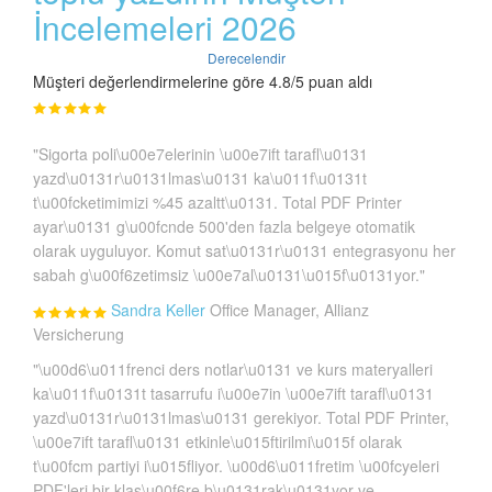
İncelemeleri 2026
Derecelendir
Müşteri değerlendirmelerine göre 4.8/5 puan aldı
"Sigorta poli\u00e7elerinin \u00e7ift tarafl\u0131
yazd\u0131r\u0131lmas\u0131 ka\u011f\u0131t
t\u00fcketimimizi %45 azaltt\u0131. Total PDF Printer
ayar\u0131 g\u00fcnde 500'den fazla belgeye otomatik
olarak uyguluyor. Komut sat\u0131r\u0131 entegrasyonu her
sabah g\u00f6zetimsiz \u00e7al\u0131\u015f\u0131yor."
Sandra Keller
Office Manager, Allianz
Versicherung
"\u00d6\u011frenci ders notlar\u0131 ve kurs materyalleri
ka\u011f\u0131t tasarrufu i\u00e7in \u00e7ift tarafl\u0131
yazd\u0131r\u0131lmas\u0131 gerekiyor. Total PDF Printer,
\u00e7ift tarafl\u0131 etkinle\u015ftirilmi\u015f olarak
t\u00fcm partiyi i\u015fliyor. \u00d6\u011fretim \u00fcyeleri
PDF'leri bir klas\u00f6re b\u0131rak\u0131yor ve