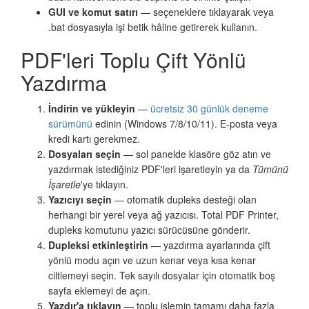
GUI ve komut satırı
— seçeneklere tıklayarak veya
.bat dosyasıyla işi betik hâline getirerek kullanın.
PDF'leri Toplu Çift Yönlü
Yazdırma
İndirin ve yükleyin
—
ücretsiz 30 günlük deneme
sürümünü
edinin (Windows 7/8/10/11). E-posta veya
kredi kartı gerekmez.
Dosyaları seçin
— sol panelde klasöre göz atın ve
yazdırmak istediğiniz PDF'leri işaretleyin ya da
Tümünü
İşaretle
'ye tıklayın.
Yazıcıyı seçin
— otomatik dupleks desteği olan
herhangi bir yerel veya ağ yazıcısı. Total PDF Printer,
dupleks komutunu yazıcı sürücüsüne gönderir.
Dupleksi etkinleştirin
— yazdırma ayarlarında çift
yönlü modu açın ve uzun kenar veya kısa kenar
ciltlemeyi seçin. Tek sayılı dosyalar için otomatik boş
sayfa eklemeyi de açın.
Yazdır'a tıklayın
— toplu işlemin tamamı daha fazla