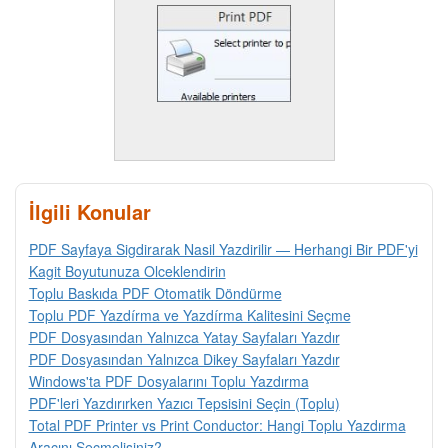
İlgili Konular
PDF Sayfaya Sigdirarak Nasil Yazdirilir — Herhangi Bir PDF'yi
Kagit Boyutunuza Olceklendirin
Toplu Baskıda PDF Otomatik Döndürme
Toplu PDF Yazdírma ve Yazdírma Kalitesini Seçme
PDF Dosyasından Yalnızca Yatay Sayfaları Yazdır
PDF Dosyasından Yalnızca Dikey Sayfaları Yazdır
Windows'ta PDF Dosyalarını Toplu Yazdırma
PDF'leri Yazdırırken Yazıcı Tepsisini Seçin (Toplu)
Total PDF Printer vs Print Conductor: Hangi Toplu Yazdırma
Aracını Seçmelisiniz?