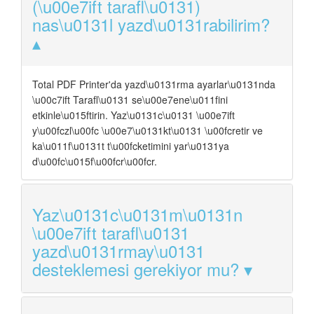
(\u00e7ift tarafl\u0131)
nas\u0131l yazd\u0131rabilirim?
Total PDF Printer'da yazd\u0131rma ayarlar\u0131nda
\u00c7ift Tarafl\u0131 se\u00e7ene\u011fini
etkinle\u015ftirin. Yaz\u0131c\u0131 \u00e7ift
y\u00fczl\u00fc \u00e7\u0131kt\u0131 \u00fcretir ve
ka\u011f\u0131t t\u00fcketimini yar\u0131ya
d\u00fc\u015f\u00fcr\u00fcr.
Yaz\u0131c\u0131m\u0131n
\u00e7ift tarafl\u0131
yazd\u0131rmay\u0131
desteklemesi gerekiyor mu?