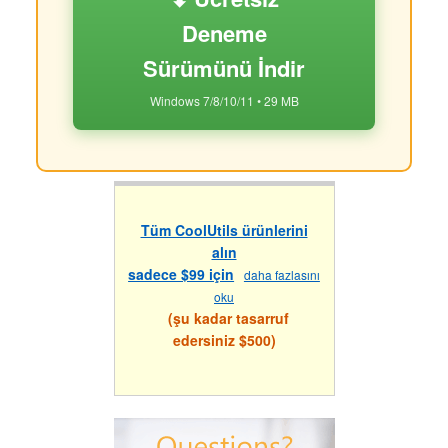
Deneme
Sürümünü İndir
Windows 7/8/10/11 • 29 MB
Tüm CoolUtils ürünlerini
alın
sadece $99 için
daha fazlasını
oku
(şu kadar tasarruf
edersiniz $500)