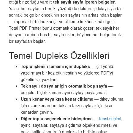
ettiği bir zorluğu vardır:
tek sayılı sayfa içeren belgeler
.
Yazıcı her sayfanın her iki yüzünü de doldurur; dolayısıyla bir
sonraki belge bir öncekinin son sayfasının arkasından başlar
— raporlar birbirine karışır ve ciltleme imkânsız hâle gelir.
Total PDF Printer bunu otomatik olarak çözer: tek sayılı her
dosyanın ardına boş bir sayfa ekler; böylece her belge temiz
bir sayfadan başlar.
Temel Dupleks Özellikleri
Toplu işlemin tamamı için dupleks
— çift yönlü
yazdırmayı bir kez etkinleştirin ve yüzlerce PDF'yi
gözetimsiz yazdırın.
Tek sayılı dosyalar için otomatik boş sayfa
—
belgeler hiçbir zaman aynı sayfayı paylaşmaz.
Uzun kenar veya kısa kenar ciltleme
— dikey okuma
için uzun kenardan, takvim tarzı sayfalar için kısa
kenardan çevirin.
Diğer toplu seçeneklerle birleştirme
—
tepsi seçimi
,
ayırıcı sayfalar, sayfaya sığdırma ölçeklendirmesi ve
baskı kalitesi kontrolü dupleks ile birlikte çalışır.