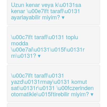
Uzun kenar veya k\u0131sa
kenar \u00e7ift tarafl\u0131
ayarlayabilir miyim?
\u00c7ift tarafl\u0131 toplu
modda
\u00e7al\u0131\u015f\u0131r
m\u0131?
\u00c7ift tarafl\u0131
yazd\u0131rmay\u0131 komut
sat\u0131r\u0131 \u00fczerinden
otomatikle\u015ftirebilir miyim?