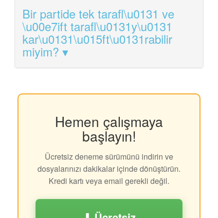
Bir partide tek tarafl\u0131 ve
\u00e7ift tarafl\u0131y\u0131
kar\u0131\u015ft\u0131rabilir
miyim?
Hemen çalışmaya
başlayın!
Ücretsiz deneme sürümünü indirin ve
dosyalarınızı dakikalar içinde dönüştürün.
Kredi kartı veya email gerekli değil.
⬇ Ücretsiz