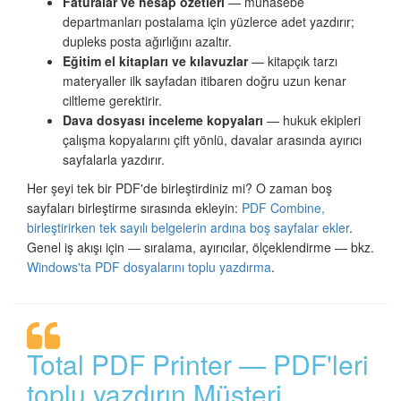
Faturalar ve hesap özetleri
— muhasebe
departmanları postalama için yüzlerce adet yazdırır;
dupleks posta ağırlığını azaltır.
Eğitim el kitapları ve kılavuzlar
— kitapçık tarzı
materyaller ilk sayfadan itibaren doğru uzun kenar
ciltleme gerektirir.
Dava dosyası inceleme kopyaları
— hukuk ekipleri
çalışma kopyalarını çift yönlü, davalar arasında ayırıcı
sayfalarla yazdırır.
Her şeyi tek bir PDF'de birleştirdiniz mi? O zaman boş
sayfaları birleştirme sırasında ekleyin:
PDF Combine,
birleştirirken tek sayılı belgelerin ardına boş sayfalar ekler
.
Genel iş akışı için — sıralama, ayırıcılar, ölçeklendirme — bkz.
Windows'ta PDF dosyalarını toplu yazdırma
.
Total PDF Printer — PDF'leri
toplu yazdırın Müşteri