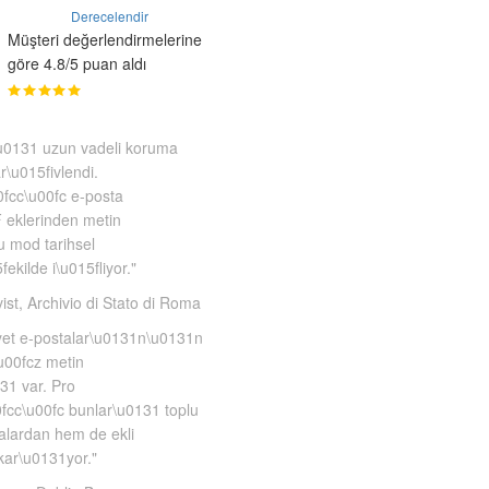
Derecelendir
Müşteri değerlendirmelerine
göre 4.8/5 puan aldı
u0131 uzun vadeli koruma
r\u015fivlendi.
0fcc\u00fc e-posta
 eklerinden metin
 mod tarihsel
fekilde i\u015fliyor."
vist, Archivio di Stato di Roma
ayet e-postalar\u0131n\u0131n
\u00fcz metin
31 var. Pro
fcc\u00fc bunlar\u0131 toplu
talardan hem de ekli
kar\u0131yor."