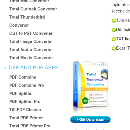
Total Mail Converter
toplu bir 
Total Outlook Converter
seçenekle
Total Thunderbird
Tüm kay
Converter
Dönüştü
OST to PST Converter
TXT kop
Total Image Converter
Ekleri 
Total Audio Converter
Total Movie Converter
TIFF AND PDF APPS
PDF Combine
PDF Combine Pro
PDF Splitter
PDF Splitter Pro
Tiff PDF Cleaner
Total PDF Printer
Total PDF Printer Pro