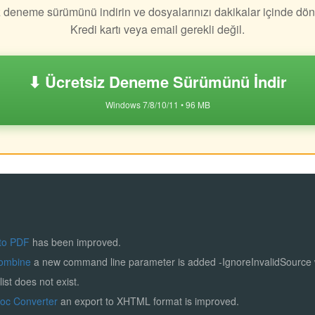
z deneme sürümünü indirin ve dosyalarınızı dakikalar içinde dön
Kredi kartı veya email gerekli değil.
⬇ Ücretsiz Deneme Sürümünü İndir
Windows 7/8/10/11 • 96 MB
to PDF
has been improved.
ombine
a new command line parameter is added -IgnoreInvalidSource
list does not exist.
Doc Converter
an export to XHTML format is improved.