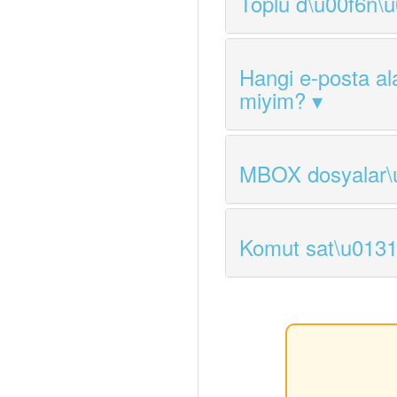
Toplu d\u00f6n\u
Hangi e-posta al
miyim?
MBOX dosyalar\u
Komut sat\u0131