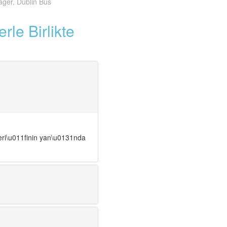
ger, Dublin Bus
le Birlikte
eri\u011finin yan\u0131nda