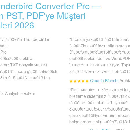
underbird Converter Pro —
 PST, PDF'ye Müşteri
leri 2026
1z i\u00e7in Thunderbird e-
"E-posta yaz\u0131\u015fmalar\
metin
i\u00e7in d\u00fcz metin olarak a
 Pro
D\u00f6n\u00fc\u015ft\u00fcr\u0
00fcc\u00fc ekli e-
g\u00f6vdelerinden ve Word/PDF
e temiz TXT dosyalar\u0131
\u00e7\u0131kar\u0131yor. Toplu
1r\u0131 modu g\u00fcnl\u00fck
ar\u015fivlerimizi verimli bir \u015
u0131\u015f\u0131m\u0131za
Claudia Bianchi
Archi
"Ekli m\u00fc\u015fteri \u015fik
ta Analyst, Reuters
biletleme sistemimiz i\u00e7in d
s\u00fcr\u00fcmlerine ihtiyac\u01
d\u00f6n\u00fc\u015ft\u00fcr\u00
olarak i\u015fliyor ve hem e-pos
belgelerden metin \u00e7\u0131