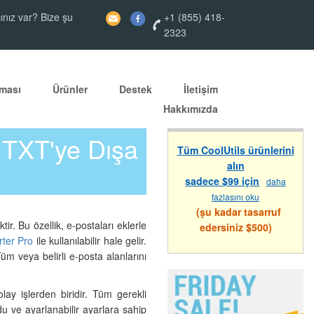
ınız var? Bize şu
+1 (855) 418-
2323
ması
Ürünler
Destek
İletişim
Hakkımızda
e TXT'ye Dışa
Tüm CoolUtils ürünlerini
alın
sadece $99 için
daha
fazlasını oku
(şu kadar tasarruf
r. Bu özellik, e-postaları eklerle
edersiniz $500)
rter Pro
ile kullanılabilir hale gelir.
m veya belirli e-posta alanlarını
ay işlerden biridir. Tüm gerekli
u ve ayarlanabilir ayarlara sahip