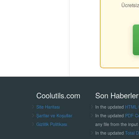
Ücretsi
Coolutils.com
Son Haberler
Site Haritası
In the updated
HTML 
Şartlar ve Koşullar
In the updated
PDF C
Gizlilik Politikası
any file from the input 
In the updated
Total 