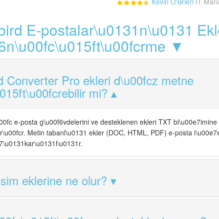
Kevin O'Brien
IT Mana
rd E-postalar\u0131n\u0131 Ekler
6n\u00fc\u015ft\u00fcrme ▼
d Converter Pro ekleri d\u00fcz metne
015ft\u00fcrebilir mi?
00fc e-posta g\u00f6vdelerini ve desteklenen ekleri TXT bi\u00e7imine
cr\u00fcr. Metin tabanl\u0131 ekler (DOC, HTML, PDF) e-posta i\u00e7
e7\u0131kar\u0131l\u0131r.
im eklerine ne olur?