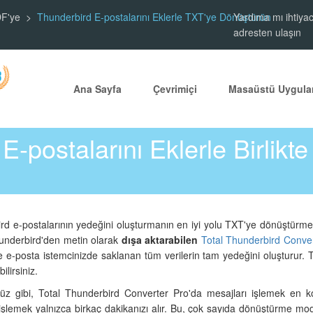
DF'ye
Thunderbird E-postalarını Eklerle TXT'ye Dönüştürün
Yardıma mı ihtiyac
adresten ulaşın
Ana Sayfa
Çevrimiçi
Masaüstü Uygula
E-postalarını Eklerle Birlikt
d e-postalarının yedeğini oluşturmanın en iyi yolu TXT'ye dönüştürmekti
Thunderbird'den metin olarak
dışa aktarabilen
Total Thunderbird Conve
e-posta istemcinizde saklanan tüm verilerin tam yedeğini oluşturur. Tü
ilirsiniz.
z gibi, Total Thunderbird Converter Pro'da mesajları işlemek en kol
işlemek yalnızca birkaç dakikanızı alır. Bu, çok sayıda dönüştürme mod