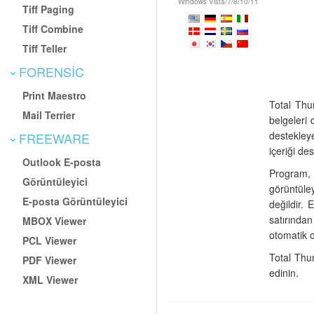
Windows Vista/7/8/10/11
Tiff Paging
Tiff Combine
Tiff Teller
FORENSIC
Print Maestro
Total Thu
Mail Terrier
belgeleri 
destekley
FREEWARE
içeriği de
Outlook E-posta
Program, T
Görüntüleyici
görüntüle
E-posta Görüntüleyici
değildir. 
satırında
MBOX Viewer
otomatik o
PCL Viewer
Total Thun
PDF Viewer
edinin.
XML Viewer