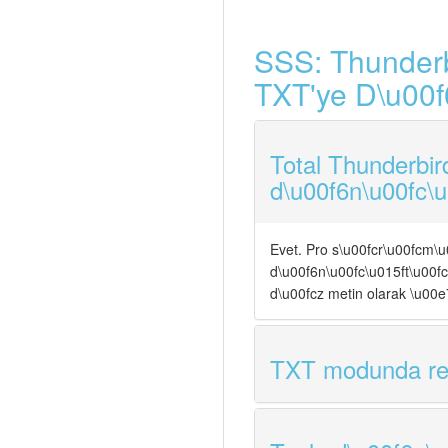
SSS: Thunderbi
TXT'ye D\u00f
Total Thunderbir
d\u00f6n\u00fc\u
Evet. Pro s\u00fcr\u00fcm\u
d\u00f6n\u00fc\u015ft\u00f
d\u00fcz metin olarak \u00
TXT modunda res