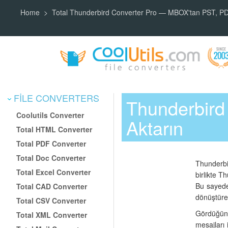
Home
Total Thunderbird Converter Pro — MBOX'tan PST, P
FILE CONVERTERS
Thunderbird 
Coolutils Converter
Aktarın
Total HTML Converter
Total PDF Converter
Total Doc Converter
Thunderbir
Total Excel Converter
birlikte 
Bu sayede 
Total CAD Converter
dönüştüreb
Total CSV Converter
Gördüğünü
Total XML Converter
mesajları 