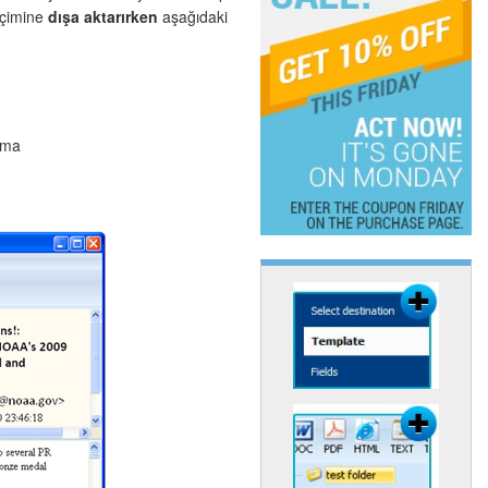
biçimine
dışa aktarırken
aşağıdaki
nma