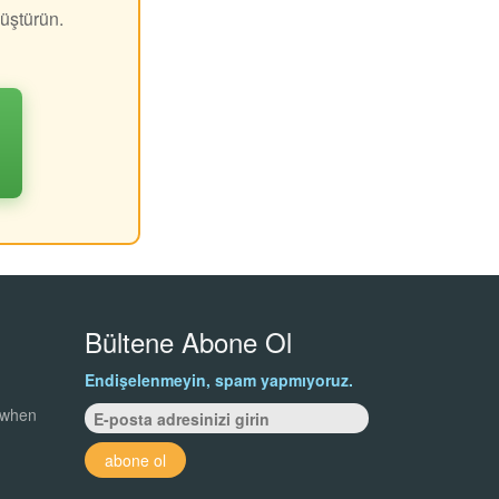
üştürün.
Bültene Abone Ol
Endişelenmeyin, spam yapmıyoruz.
 when
abone ol