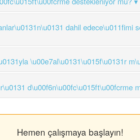
00fc\u015ft\u00fcrme destekleniyor mu?
anlar\u0131n\u0131 dahil edece\u011fimi s
0131yla \u00e7al\u0131\u015f\u0131r m\
r\u0131 d\u00f6n\u00fc\u015ft\u00fcrme 
Hemen çalışmaya başlayın!