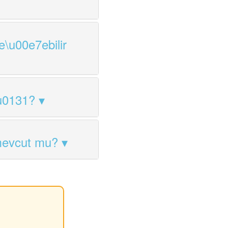
e\u00e7ebilir
u0131?
mevcut mu?