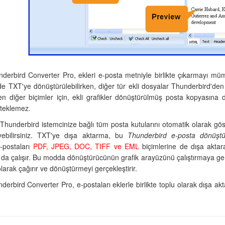
nderbird Converter Pro, ekleri e-posta metniyle birlikte çıkarmayı müm
de TXT'ye dönüştürülebilirken, diğer tür ekli dosyalar Thunderbird'den bi
en diğer biçimler için, ekli grafikler dönüştürülmüş posta kopyasına d
steklemez.
hunderbird istemcinize bağlı tüm posta kutularını otomatik olarak göst
yebilirsiniz. TXT'ye dışa aktarma, bu
Thunderbird e-posta dönüşt
E-postaları
PDF, JPEG, DOC, TIFF ve EML
biçimlerine de dışa aktara
n da çalışır. Bu modda dönüştürücünün grafik arayüzünü çalıştırmaya ge
larak çağırır ve dönüştürmeyi gerçekleştirir.
derbird Converter Pro, e-postaları eklerle birlikte toplu olarak dışa ak