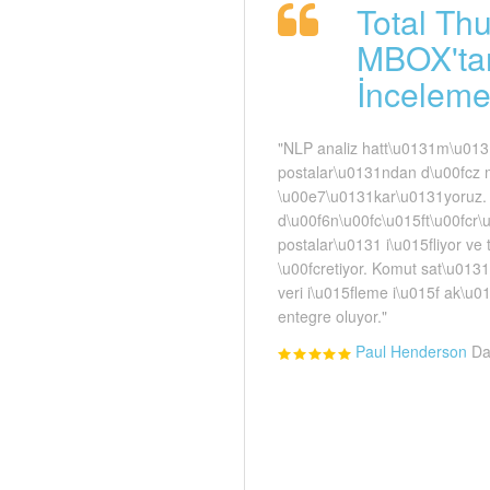
Total Th
MBOX'tan
İnceleme
"NLP analiz hatt\u0131m\u013
postalar\u0131ndan d\u00fcz 
\u00e7\u0131kar\u0131yoruz.
d\u00f6n\u00fc\u015ft\u00fcr\u
postalar\u0131 i\u015fliyor v
\u00fcretiyor. Komut sat\u013
veri i\u015fleme i\u015f ak\
entegre oluyor."
Paul Henderson
Da