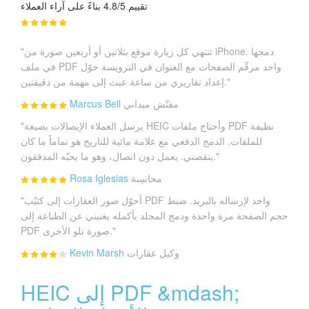
تقييم 4.8/5 بناءً على آراء العملاء
"تنتهي كل زيارة موقع بثلاثين أو أربعين صورة من iPhone. دمجها
في ملف PDF واحد مرقّم الصفحات مع العنوان في الترويسة حوّل
إعداد تقاريري من ساعة عبث إلى مهمة من دقيقتين."
مفتّش ميداني
Marcus Bell
"يرسل العملاء الإيصالات بصيغة HEIC وأحتاج ملفات PDF نظيفة
للملفات. الدمج الدفعي مع علامة مائية للتاريخ هو تماماً ما كان
ينقصني. يعمل دون اتصال، وهو ما يحبّه المدققون."
محاسِبة
Rosa Iglesias
"أحوّل صور العقارات إلى كتيّب PDF واحد لإرساله بالبريد. ضبط
حجم الصفحة مرة واحدة ودمج المجلد بأكمله يغنيني عن الطباعة إلى
PDF صورة تلو الأخرى."
وكيل عقارات
Kevin Marsh
HEIC إلى PDF &mdash;