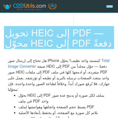
تحويل HEIC إلى PDF —
محوّل HEIC إلى PDF دفعةً
Total
هل تحتاج إلى إرسال صور iPhone كمستند واحد نظيف؟ يحوّل
صيغة HEIC إلى PDF دفعةً — حوّل مجلداً من
Image Converter
صور HEIC إلى ملفات PDF منفردة، أو ادمجها كلها في ملف PDF
واحد متعدد الصفحات ترسله بالبريد أو تطبعه أو تؤرشفه. يعمل على
جهازك، فلا تُرفع صورك أبداً. وخلافاً لطباعة الصور واحدة واحدة، فإن
محوّلنا:
يحوّل HEIC إلى PDF بملف لكل صورة أو يدمج عدة صور
في ملف PDF واحد
يضبط حجم الصفحة واتجاهها وهوامشها لملف PDF
يلائم كل صورة مع الصفحة، أو يحتفظ بأبعادها الأصلية