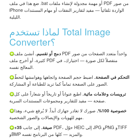
ضع هذا في ملف ‎.bat أو مهمة مجدولة لإنشاء ملفات PDF من صور
iPhone الواردة تلقائياً — مفيد لتقارير النفقات أو مهام المستندات
الليلية.
لماذا تستخدم Total Image
Converter؟
دمج أو تقسيم.
أنشئ ملف PDF واحداً متعدد الصفحات من صور
كثيرة، أو أخرج ملف PDF منفصلاً لكل صورة — اختيارك، في
المعالج نفسه.
التحكم في الصفحة.
اضبط حجم الصفحة واتجاهها وهوامشها لتحطّ
الصور على الصفحة تماماً كما تريد للطباعة أو المشاركة.
ترويسات وعلامات مائية.
اطبع عنواناً أو تاريخاً أو شعاراً على كل
صفحة — مفيد للتقارير ومجموعات المستندات السرية.
خصوصية 100%.
صورك لا تغادر جهازك أبداً. لا يُرفع شيء، وهذا
مهم للهويات والإيصالات والصور الشخصية.
+35 صيغة.
إلى جانب PDF، حوّل HEIC إلى JPG وPNG وTIFF
وBMP والمزيد — كلها من البرنامج نفسه.