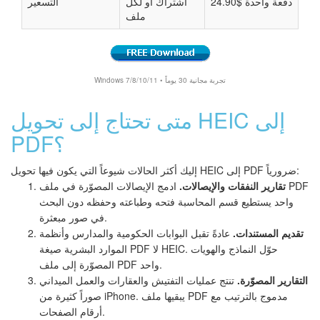
دفعة واحدة $24.90
اشتراك أو لكل
التسعير
ملف
Windows 7/8/10/11 • تجربة مجانية 30 يوماً
متى تحتاج إلى تحويل HEIC إلى
PDF؟
إليك أكثر الحالات شيوعاً التي يكون فيها تحويل HEIC إلى PDF ضرورياً:
تقارير النفقات والإيصالات.
ادمج الإيصالات المصوّرة في ملف PDF
واحد يستطيع قسم المحاسبة فتحه وطباعته وحفظه دون البحث
في صور مبعثرة.
تقديم المستندات.
عادةً تقبل البوابات الحكومية والمدارس وأنظمة
الموارد البشرية صيغة PDF لا HEIC. حوّل النماذج والهويات
المصوّرة إلى ملف PDF واحد.
التقارير المصوّرة.
تنتج عمليات التفتيش والعقارات والعمل الميداني
صوراً كثيرة من iPhone. يبقيها ملف PDF مدموج بالترتيب مع
أرقام الصفحات.