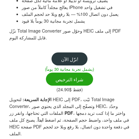
يضيف ترويسة أو تذييلاً أو علامة مائية لكل صفحة
يعالج مجلداً كاملاً من صور iPhone في تشغيل واحد
يعمل دون اتصال 100% — بلا رفع وبلا حد لحجم الملف
يشمل تجربة مجانية 30 يوماً بلا قيود
نزّل Total Image Converter وحوّل صور HEIC إلى ملف PDF
قابل للمشاركة اليوم.
نزّل الآن!
(يشمل تجربة مجانية 30 يوماً)
شراء الترخيص
(فقط $24.90)
الإجابة السريعة:
لتحويل HEIC إلى PDF، ثبّت Total Image
Converter، وتصفّح إلى المجلد الذي يحتوي صور HEIC، وحدّد
، واختر ما إذا كنت تريد دمجها
PDF
الملفات التي تحتاجها، وانقر زر
في ملف واحد، واضبط حجم الصفحة، ثم اضغط
ابدأ
. يصبح كل ملف
HEIC صفحة PDF في دفعة واحدة دون اتصال، بلا رفع وبلا حد لحجم
الملف.