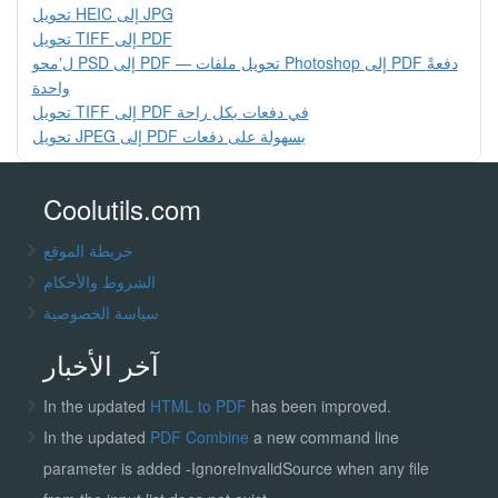
تحويل HEIC إلى JPG
تحويل TIFF إلى PDF
محوʼل PSD إلى PDF — تحويل ملفات Photoshop إلى PDF دفعةً
واحدة
تحويل TIFF إلى PDF في دفعات بكل راحة
تحويل JPEG إلى PDF بسهولة على دفعات
Coolutils.com
خريطة الموقع
الشروط والأحكام
سياسة الخصوصية
آخر الأخبار
In the updated
HTML to PDF
has been improved.
In the updated
PDF Combine
a new command line
parameter is added -IgnoreInvalidSource when any file