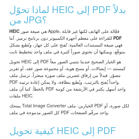
لماذا تحوّل HEIC إلى PDF بدلاً
من JPG؟
هي صيغة صور Apple، فعّالة على الهاتف لكنها غير قابلة
HEIC
PDF
للقراءة على معظم أجهزة الكمبيوتر دون برنامج ترميز. أما
فهي صيغة المستندات العالمية: تُفتح على كل جهاز، وتُطبع بشكل
متوقّع، ويمكنها أن تحتوي صوراً كثيرة في ملف واحد بتخطيط ثابت.
تحويل HEIC إلى PDF هو الخيار الصحيح عندما تنتمي الصور معاً
كمستند — إيصالات، أو مسح هوية، أو مجموعة صور عقد، أو تقرير
مصوّر. فبدلاً من إرفاق عشرين ملف صورة مبعثراً، ترسل ملف
PDF واحداً يُفتح بالترتيب، ويُطبع بنظافة، ولا يمكن إعادة ترتيبه
بالخطأ. كما أن ملف PDF واحد أسهل بكثير في الأرشفة من كومة
ملفات HEIC.
يمنحك Total Image Converter الخيارين: ملف PDF لكل صورة، أو
كل الصور مدموجة في ملف PDF واحد مرقّم الصفحات.
كيفية تحويل HEIC إلى PDF