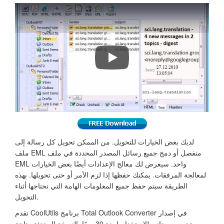
لديك بعض الخيارات للتحويل. من الممكن تحويل كل رسالة إلى
ملف EML منفصل أو دمج جميع رسائل المصدر المحددة في ملف
EML واحد. سيعرض لك معالج الإعدادات أيضًا بعض الخيارات
لمعالجة المرفقات. يمكنك حفظها إذا لزم الأمر أو حتى تحويلها. بهذه
الطريقة سيتم حفظ جميع المعلومات الهامة التي تحتاجها أثناء
التحويل.
تقدم CoolUtils برنامج Total Outlook Converter في إصدار
تجريبي مجاني للاستخدام لمدة 30 يومًا. النسخة المحدثة متاحة