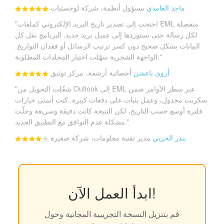
ماجد الغامدي
مسؤول أنظمة، شركة لوجستيات
"احتجت إلى تصدير تاريخ البريد الإلكتروني كملفات EML منفصلة
لكل رسالة حتى نستوردها إلى عميل بريد جديد. البرنامج نقل كل
البيانات بشكل صحيح دون كسر ترتيب الرسائل أو فقدان التواريخ.
الواجهة الشجرية سهّلت اختيار المجلدات المطلوبة."
أروى باعشن
أخصائية أرشفة، مركز توثيق
"شغّلت التحويل من Outlook إلى EML عبر سطر الأوامر ضمن
سكربت مجدول، وعمل بثبات على دفعات كبيرة. كنت أتمنى خيارات
فلترة أوسع حسب التاريخ، لكن النتيجة كانت دقيقة وسريعة وحلّت
مشكلة عدم التوافق مع التطبيق الجديد."
بندر الحربي
مدير تقنية معلومات، شركة صغيرة
ابدأ العمل الآن!
قم بتنزيل النسخة التجريبية المجانية وحول