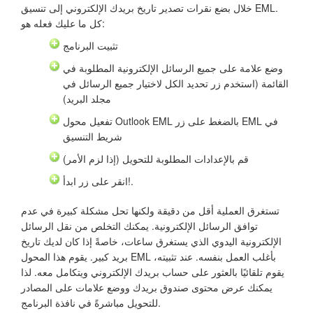
خلال بضع نقرات تصدير تاريخ بريدك الإلكتروني إلى تنسيق EML.
كل ما عليك فعله هو:
تثبيت البرنامج
وضع علامة على جميع الرسائل الإلكترونية المطلوبة في
القائمة (استخدم زر تحديد الكل لاختيار جميع الرسائل في
مجلد البريد)
تفعيل محول Outlook EML بالضغط على زر EML في
شريط التنسيق
قم بالإعدادات المطلوبة للتحويل (إذا لزم الأمر)
انقر على زر ابدأ!.
تستغرق العملية أقل من دقيقة ولكنها تحل مشكلة كبيرة في عدم
توافق الرسائل الإلكترونية. يمكنك التخلص من نقل الرسائل
الإلكترونية اليدوي الذي يستغرق ساعات، خاصةً إذا كان لديك تاريخ
بريد كبير. يقوم هذا المحول EML بأغلب العمل بنفسه. عند تثبيته،
يقوم تلقائيًا بالعثور على حساب بريدك الإلكتروني ويتكامل معه. لذا
يمكنك عرض محتوى صندوق بريدك ووضع علامات على المصادر
للتحويل مباشرةً في نافذة البرنامج.