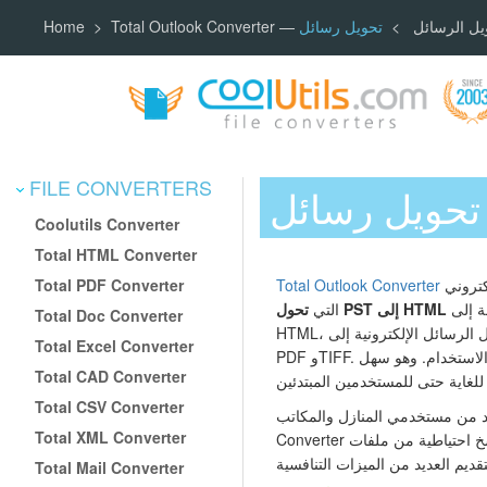
Total Outlook C — تحويل الرسائل
Home
FILE CONVERTERS
Coolutils Converter
Total HTML Converter
Total PDF Converter
هو أداة احترافية لتحويل البريد الإلكتروني
Total Outlook Converter
وتخصصها لتناسب أي احتياج. بالإضافة إلى
تحول PST إلى HTML
التي
Total Doc Converter
HTML، يقوم البرنامج بتحويل الرسائل الإلكترونية إلى DOC، TXT،
Total Excel Converter
PDF وTIFF. يحتوي البرنامج على واجهة سهلة الاستخدام. وهو سهل
Total CAD Converter
Total CSV Converter
 مستخدمي المنازل والمكاتب Total Outlook
Total XML Converter
Converter لعمل نسخ احتياطية من ملفات PST بتنسيقات غير بريدية.
Total Mail Converter