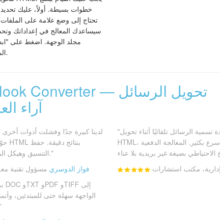
خطوات بسيطة. أولاً، عليك تحديد ا
تحتاج إلى وضع علامة على الملفات ال
مجلد الوجهة. اضغط على "ابدأ
الملفات المحولة عندما تنتهي العملية.
Total Outlook Converter — 
آراء العملا
"أعجبتني ميزة إعادة تسمية الرسائل تلقائيًا أثناء تحويل PST إلى
HTML، فأصبح البحث عن رسالة معينة أسرع بكثير. المعالجة الدفعية
التنسيق وهيكل المجلدات جعل تصفح الأرشيف سهلًا."
دارية، مكتب استشارات
فواز الدوسري
مسؤول تقنية معل
ال