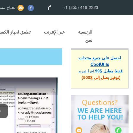
+1 (855) 418-2323
تحتاج مسا
الرئيسية
عبر الإنترنت
تطبيق لجهاز الكمبي
نحن
احصل على جميع منتجات
CoolUtils
فقط مقابل $99
اقرأ المزيد
(توفير يصل إلى $500)
كيفية تحويل بريد Outlook إلى PDF، DOC، TIFF، JPEG وEML