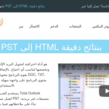
عدة؟ تصل إلينا عبر
تحويل رسائل PST إلى HTML بنتائج دقيقة
onverter
وتر المكتبي
المنتجات
الدعم
الاتصال
من
تحويل رسائل PST إلى HTML بنتائج دقيقة
الاستخدام للغاية حتى للمستخدمين المبتدئين.
يستخدم العديد من
بناءً على ملاحظاتهم قمنا بتقديم العديد من الميزات التنافسية: