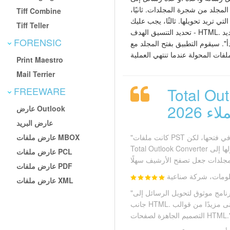
لمجلد من شجرة المجلدات. ثانيًا،
Tiff Combine
تي تريد تحويلها. ثالثًا، يجب عليك
Tiff Teller
تحديد التنسيق الهدف - HTML. سيساعدك المعالج في إعداداتك وتحديد
FORENSIC
". سيقوم التطبيق بفتح المجلد مع
Print Maestro
Mail Terrier
تحويل الرسائل
FREEWARE
ء 2026
عارض Outlook
عارض البريد
عارض ملفات MBOX
"كانت ملفات PST لدينا كبيرة جدًا وفشلت أدوات أخرى في فتحها، لكن
Total Outlook Converter حوّلها إلى HTML بنتائج دقيقة. حفظ
عارض ملفات PCL
عارض ملفات PDF
ومات، شركة صناعية
عارض ملفات XML
"برنامج موثوق لتحويل الرسائل إلى DOC وTXT وPDF وTIFF إلى
جانب HTML. الواجهة سهلة حتى للمبتدئين، وأتمنى مزيدًا من قوالب
تصميم الجاهزة لصفحات HTML."