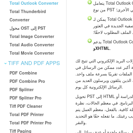
Total Outlook Converter
يتعامل Total Outlook Converter مع تلك الملفات الكبيرة
وني الأخرى؛
Total Thunderbird
Total Outlook Con
Converter
فية الجديدة في العثور
محول OST إلى PST
الملف المطلوب لاحقًا؛
Total Image Converter
Total Audio Converter
.
وXHTML
Total Movie Converter
ت البريد الإلكتروني التي تتيح لك
TIFF AND PDF APPS
بر عدد ممكن من الرسائل في HTML كما تشاء. بمساعدة
PDF Combine
لملفات تقريبًا بسرعة ملف واحد.
ك الذين يتلقون ويرسلون العديد من
PDF Combine Pro
الرسائل الإلكترونية كل يوم.
PDF Splitter
تحويل PST إلى HTML سريع وسهل. لا يتطلب سنوات من الدراسة أو
PDF Splitter Pro
لبرنامج. في معظم الحالات، نظرة
Tiff PDF Cleaner
ة كافية. بالفعل، معظم العمل يتم
Total PDF Printer
ب رغبتك. ما تفعله حقًا هو التحديد
والنقر.
Total PDF Printer Pro
Tiff Paging
الة واحدة أو عدة رسائل إلى HTML، يجب عليك القيام ببضع