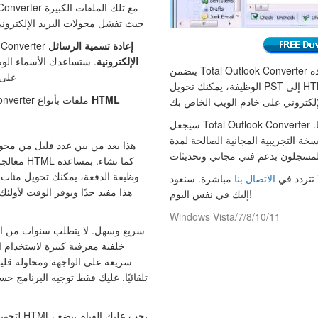
من نوع PST حيث تفشل محولات البريد الإلكتر
إعادة تسمية الرسائل
يمكن لـ verter
الإلكترونية
. ستساعدك الأسماء الوص
يتضمن Total Outlook Converter دعم سطر الأوامر. بمساعدة هذه
على 
الوظيفة، يمكنك تحويل PST إلى HTML من داخل أي أداة أخرى.
HTML
يدعم Total Outlook Converter ملفات بأنواع
سيجعل Total Outlook Converter حياتك أسهل بين عشية وضحاها.
خة التجريبية المجانية الصالحة لمدة
هذا يعد من بين عدد قليل من محولا
معالجة أك
وظيفة الدفعة، يمكنك تحويل مئات ا
ا تتردد في
الاتصال بنا
مباشرة. سنعود
هذا مفيد جدًا ويوفر الوقت لأولئ
إليك في نفس اليوم!
Windows Vista/7/8/10/11
خلفية معرفية كبيرة لاستخدام ا
سريعة على الواجهة ومحاولة قليل
تلقائيًا. عليك فقط توجيه البرنامج حس
لتحويل رس