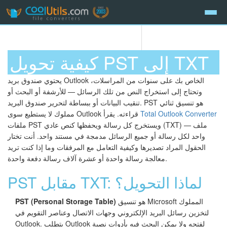
كيفية تحويل PST إلى TXT
يحتوي صندوق بريد Outlook الخاص بك على سنوات من المراسلات،
وتحتاج إلى استخراج النص من تلك الرسائل — للأرشفة أو البحث أو
تنقيب البيانات أو ببساطة لتحرير صندوق البريد. PST هو تنسيق ثنائي
Total Outlook Converter
مملوك لا يستطيع سوى Outlook قراءته. يقرأ
ملفات PST ويستخرج كل رسالة ويحفظها كنص عادي (TXT) — ملف
واحد لكل رسالة أو جميع الرسائل مدمجة في مستند واحد. أنت تختار
الحقول المراد تصديرها وكيفية التعامل مع المرفقات وما إذا كنت تريد
معالجة رسالة واحدة أو عشرة آلاف رسالة دفعة واحدة.
PST مقابل TXT: لماذا التحويل؟
هو تنسيق Microsoft المملوك
PST (Personal Storage Table)
لتخزين رسائل البريد الإلكتروني وجهات الاتصال وعناصر التقويم في
Outlook. يتطلب Outlook لفتحه ولا يمكن البحث فيه بأدوات نصية