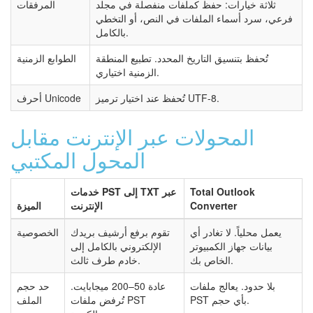
ثلاثة خيارات: حفظ كملفات منفصلة في مجلد
المرفقات
فرعي، سرد أسماء الملفات في النص، أو التخطي
بالكامل.
تُحفظ بتنسيق التاريخ المحدد. تطبيع المنطقة
الطوابع الزمنية
الزمنية اختياري.
تُحفظ عند اختيار ترميز UTF-8.
أحرف Unicode
المحولات عبر الإنترنت مقابل
المحول المكتبي
Total Outlook
خدمات PST إلى TXT عبر
Converter
الإنترنت
الميزة
يعمل محلياً. لا تغادر أي
تقوم برفع أرشيف بريدك
الخصوصية
بيانات جهاز الكمبيوتر
الإلكتروني بالكامل إلى
الخاص بك.
خادم طرف ثالث.
بلا حدود. يعالج ملفات
عادة 50–200 ميجابايت.
حد حجم
PST بأي حجم.
تُرفض ملفات PST
الملف