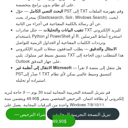
على أي نظام بدون برامج متخصصة.
البحث النصي الكامل
— حوّل PST إلى TXT وقم بفهرسة الملفات
بمحرك بحث (Elasticsearch، Solr، Windows Search). ابحث
عن أي رسالة بالكلمة المفتاحية في أجزاء من الثانية.
تنقيب البيانات والتحليلات
— حلل صادرات TXT للبريد الإلكتروني
باستخدام Python أو PowerShell أو R. استخرج أنماط المرسلين
وترددات الكلمات المفتاحية أو الجداول الزمنية للتواصل.
الامتثال والتدقيق
— يطلب المدققون سجلات البريد الإلكتروني
بتنسيق بسيط غير مملوك. يلبي TXT هذا المتطلب دون الحاجة إلى
Outlook على جهاز المدقق.
— هل تنتقل إلى منصة لا تقرأ
الانتقال إلى أنظمة غير Microsoft
PST؟ صدّر إلى TXT كتنسيق وسيط عالمي يمكن لأي نظام
استيراده أو تحليله.
قم بتنزيل النسخة التجريبية المجانية لمدة 30 يوم — لا حاجة لبريد
إلكتروني أو بطاقة ائتمان. الترخيص الشخصي بسعر $49.90 ويتضمن سنة
واحدة من الترقيات المجانية. يعمل على Windows 7/8/10/11.
تنزيل النسخة التجريبية المجانية
شراء الترخيص —
$49.90