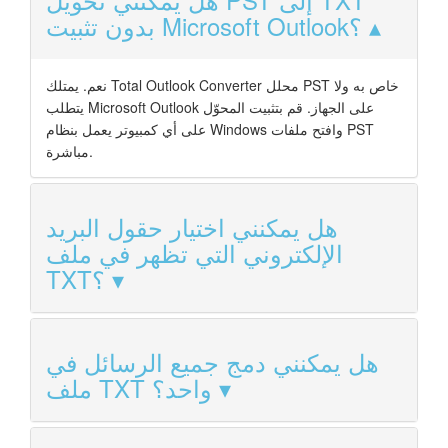
بدون تثبيت Microsoft Outlook؟
نعم. يمتلك Total Outlook Converter محلل PST خاص به ولا
يتطلب Microsoft Outlook على الجهاز. قم بتثبيت المحوّل
على أي كمبيوتر يعمل بنظام Windows وافتح ملفات PST
مباشرة.
هل يمكنني اختيار حقول البريد
الإلكتروني التي تظهر في ملف
TXT؟
هل يمكنني دمج جميع الرسائل في
ملف TXT واحد؟