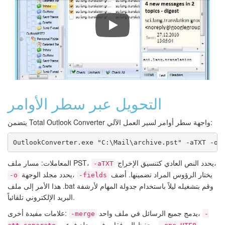
Total Outloo
التحويل عبر سطر الأوامر
يتضمن Total Outlook Converter واجهة سطر أوامر لسير العمل الآلي:
OutlookConverter.exe "C:\Mail\archive.pst" -aTXT -o 
يحدد النص العادي كتنسيق الإخراج،
المعاملات: مسار ملف PST،
-aTXT
يختار الرؤوس المراد تضمينها. أضف
يحدد مجلد الوجهة،
-o
-fields
هذا الأمر إلى ملف .bat وقم بتشغيله ليلاً باستخدام جدولة المهام لأرشفة
البريد الإلكتروني تلقائياً.
يدمج جميع الرسائل في ملف واحد،
علامات مفيدة أخرى:
-merge
-
يحفظ المرفقات في مجلد فرعي،