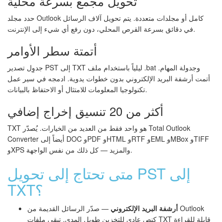
تحويل مجمع بسرعة محلية
حدد مجلد Outlook كامل أو مجلدات متعددة. يتم تحويل آلاف الرسائل
في دقائق بسرعة القرص المحلي، دون رفع أي شيء إلى الإنترنت.
أتمتة سطر الأوامر
جدوِل تصدير PST إلى TXT ليلياً باستخدام ملف .bat وجدولة المهام.
أتمت أرشفة البريد الإلكتروني بدون خطوات يدوية. ادمجه في سير عمل
تكنولوجيا المعلومات للامتثال أو الاحتفاظ بالبيانات.
أكثر من 20 تنسيق إخراج إضافي
TXT هو واحد فقط من العديد من الخيارات. يُصدّر Total Outlook
Converter أيضاً إلى DOC وPDF وHTML وRTF وEML وMBox وTIFF
وXPS والمزيد — كل ذلك من نفس الواجهة.
متى تحتاج إلى تحويل PST إلى
TXT؟
أرشفة البريد الإلكتروني
— صدّر الرسائل القديمة من Outlook
كنص عادي للتخزين طويل المدى. تبقى ملفات TXT قابلة للقراءة