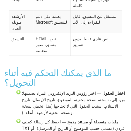
كاملة
مستقل عن التنسيق، قابل
يعتمد على دعم
الأرشفة
للقراءة إلى الأبد
Microsoft للتنسيق
طويلة
المدى
نص عادي فقط، بدون
HTML، نص
التنسيق
تنسيق
منسق، صور
مضمنة
ما الذي يمكنك التحكم فيه أثناء
التحويل؟
اختيار الحقول
— اختر رؤوس البريد الإلكتروني المراد تضمينها:
من، إلى، نسخة، نسخة مخفية، الموضوع، تاريخ الإرسال، تاريخ
الاستلام. استبعد الحقول التي لا تحتاجها (مثل تخطي نسخة
ونسخة مخفية لأرشيف أنظف).
ملفات منفصلة أو مستند مدمج
— احفظ كل رسالة كملف
TXT فردي (مسمى حسب الموضوع أو التاريخ أو المرسل)، أو