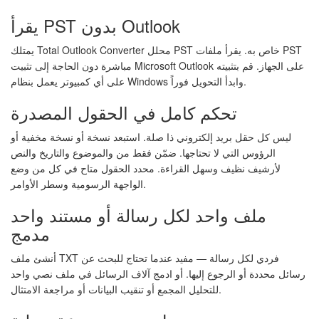
يقرأ PST بدون Outlook
يمتلك Total Outlook Converter محلل PST خاص به. يقرأ ملفات PST
مباشرة دون الحاجة إلى تثبيت Microsoft Outlook على الجهاز. قم بتثبيته
على أي كمبيوتر يعمل بنظام Windows وابدأ التحويل فوراً.
تحكم كامل في الحقول المصدرة
ليس كل حقل بريد إلكتروني ذا صلة. استبعد نسخة أو نسخة مخفية أو
الرؤوس التي لا تحتاجها. ضمّن فقط من والموضوع والتاريخ والنص
لأرشيف نظيف وسهل القراءة. محدد الحقول متاح في كل من وضع
الواجهة الرسومية وسطر الأوامر.
ملف واحد لكل رسالة أو مستند واحد
مدمج
أنشئ ملف TXT فردي لكل رسالة — مفيد عندما تحتاج للبحث عن
رسائل محددة أو الرجوع إليها. أو ادمج آلاف الرسائل في ملف نصي واحد
للتحليل المجمع أو تنقيب البيانات أو مراجعة الامتثال.