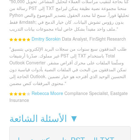
"كنا بحاجة لتنقيب مراسلات العملاء لتحليل المشاعر. تحويل 50,000
رسالة من PST إلى TXT منحنا مجموعة نصية نظيفة يمكن لبرامج
Python تحليلها فوراً. سمح لنا محدد الحقول بتصدير الموضوع والنص
فقط &mdash; بدون رؤوس تشوش البيانات. كان خيار الدمج في
ملف واحد مفيداً بشكل خاص لبناء مجموعات بيانات التدريب."
Dmitry Sorokin
Data Analyst, FinSight Research
"طلب المدققون سبع سنوات من سجلات البريد الإلكتروني بتنسيق
غير مملوك. صدّرنا أرشيفات PST إلى TXT باستخدام Total
Outlook Converter وسلّمنا الملفات على محرك أقراص مشفر.
تمكن المدققون من البحث في الملفات النصية بأدوات قياسية دون
الحاجة إلى Outlook. التحسين الوحيد الذي أقترحه هو خيار تضمين
محتوى المرفقات كنص مضمن."
Rebecca Moore
Compliance Specialist, Eastgate
Insurance
الأسئلة الشائعة ▼
هل يمكنني تحويل PST إلى TXT