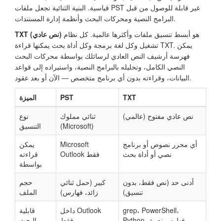
قياسية. البنية الثنائية تجعل ملفات PST غير قابلة للوصول من قبل
البرامج النصية ومحركات البحث وأنظمة إدارة المستندات.
هو أبسط تنسيق ملفات وأكثرها عالمية. كل نظام
TXT (نص عادي)
تشغيل وكل لغة برمجة وكل أداة بحث يمكنها قراءة TXT. يمكن
فهرسة أرشيف النص العادي لرسائلك بواسطة محركات البحث
النصي الكامل، وتحليله بالبرامج النصية، واستيراده إلى قواعد
البيانات، وقراءته بدون أي برنامج متخصص — الآن أو بعد عقود.
TXT
PST
الميزة
نص عادي مفتوح (عالمي)
ثنائي مملوك
نوع
(Microsoft)
التنسيق
أي محرر نصوص أو برنامج
Microsoft
يمكن
نصي أو أداة بحث
Outlook فقط
قراءته
بواسطة
أدنى حد (نص فقط، بدون
كبير (حمل ثنائي
حجم
تنسيق)
زائد، فهارس)
الملف
grep، PowerShell،
داخل Outlook
قابلية
Python، فهارس نصية
فقط
البحث