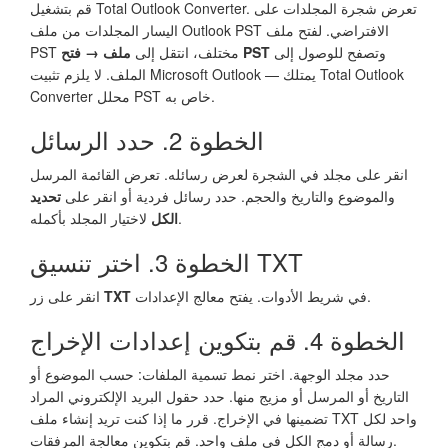
قم بتشغيل Total Outlook Converter. تعرض شجرة المجلدات على
اليسار المجلدات من ملف Outlook PST الافتراضي. لفتح ملف
وتصفح للوصول إلى
ملف → فتح PST
PST مختلف، انتقل إلى
الملف. لا يلزم تثبيت Microsoft Outlook — يمتلك Total Outlook
Converter محلل PST خاص به.
الخطوة 2. حدد الرسائل
انقر على مجلد في الشجرة لعرض رسائله. تعرض القائمة المرسل
والموضوع والتاريخ والحجم. حدد رسائل فردية أو انقر على
تحديد
لاختيار المجلد بأكمله.
الكل
الخطوة 3. اختر تنسيق TXT
في شريط الأدوات. يفتح معالج الإعدادات.
TXT
انقر على زر
الخطوة 4. قم بتكوين إعدادات الإخراج
حدد مجلد الوجهة. اختر نمط تسمية الملفات: حسب الموضوع أو
التاريخ أو المرسل أو مزيج منها. حدد حقول البريد الإلكتروني المراد
تضمينها في الإخراج. قرر ما إذا كنت تريد إنشاء ملف TXT واحد لكل
رسالة أو دمج الكل في ملف واحد. قم بتكوين معالجة المرفقات.