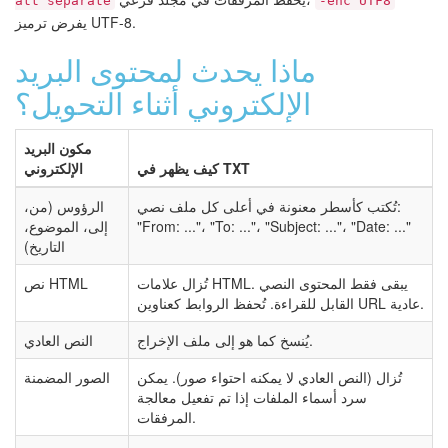
att separate
-enc UTF8
يفرض ترميز UTF-8.
ماذا يحدث لمحتوى البريد
الإلكتروني أثناء التحويل؟
مكون البريد
كيف يظهر في TXT
الإلكتروني
تُكتب كأسطر معنونة في أعلى كل ملف نصي:
الرؤوس (من،
"From: ..."، "To: ..."، "Subject: ..."، "Date: ..."
إلى، الموضوع،
التاريخ)
تُزال علامات HTML. يبقى فقط المحتوى النصي
نص HTML
القابل للقراءة. تُحفظ الروابط كعناوين URL عادية.
يُنسخ كما هو إلى ملف الإخراج.
النص العادي
تُزال (النص العادي لا يمكنه احتواء صور). يمكن
الصور المضمنة
سرد أسماء الملفات إذا تم تفعيل معالجة
المرفقات.