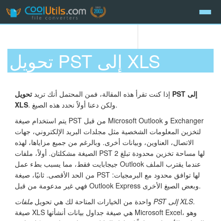
تحويل PST إلى XLS
إذا كنت تقرأ هذه المقالة، فمن المحتمل أنك تريد
تحويل PST إلى
. ولكن دعنا أولاً نحدد هذه الصيغ.
XLS
يتم استخدام صيغة PST من قبل Microsoft Outlook و Exchanger
لتخزين المعلومات الشخصية مثل مجلدات البريد الإلكتروني، جهات
الاتصال، العناوين، وبيانات أخرى. وبالرغم من جميع مزاياها، لهذه
الصيغة مشكلتان. أولاً، ملفات PST لها مساحة تخزين محدودة تبلغ 2
جيجابايت فقط، مما يسبب بطء عمل Outlook عندما يقترب الملف
من الحد الأقصى. ثانيًا، صيغة PST لها توافق محدود مع البرمجيات:
فهي غير مدعومة من قبل Outlook Express وبعض الصيغ الأخرى.
.
ملفات PST إلى XLS
واحدة من الخيارات المتاحة لك هي تحويل
صيغة XLS هي صيغة جداول بيانات أنشأتها Microsoft Excel، وهو