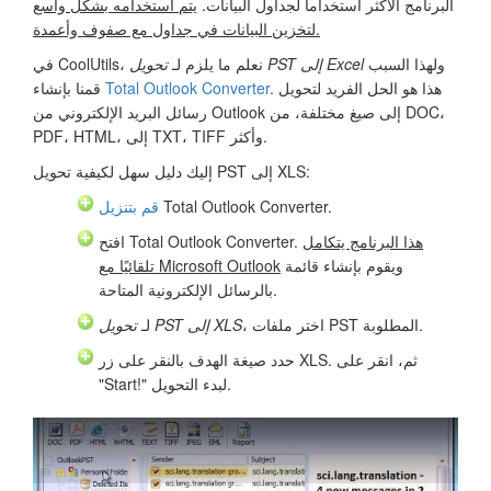
البرنامج الأكثر استخداماً لجداول البيانات.
يتم استخدامه بشكل واسع
لتخزين البيانات في جداول مع صفوف وأعمدة.
ولهذا السبب
تحويل PST إلى Excel
في CoolUtils، نعلم ما يلزم لـ
. هذا هو الحل الفريد لتحويل
Total Outlook Converter
قمنا بإنشاء
رسائل البريد الإلكتروني من Outlook إلى صيغ مختلفة، من DOC،
PDF، HTML، إلى TXT، TIFF وأكثر.
إليك دليل سهل لكيفية تحويل PST إلى XLS:
Total Outlook Converter.
قم بتنزيل
هذا البرنامج يتكامل
افتح Total Outlook Converter.
ويقوم بإنشاء قائمة
تلقائيًا مع Microsoft Outlook
بالرسائل الإلكترونية المتاحة.
، اختر ملفات PST المطلوبة.
تحويل PST إلى XLS
لـ
حدد صيغة الهدف بالنقر على زر XLS. ثم، انقر على
"Start!" لبدء التحويل.