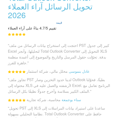
تحويل الرسائل آراء العملاء
2026
قيمه
تقييم 4.7/5 بناءً على آراء العملاء
"احتجت إلى استخراج بيانات الرسائل من ملف PST كبير إلى جدول
Excel لتحليلها، وأنجز Total Outlook Converter التحويل إلى XLS
بدقة. تحوّلت حقول المرسل والتاريخ والموضوع إلى أعمدة منظمة
جاهزة للفرز."
عادل بنموسى
محلل مالي، شركة استثمار
"تجاوز ملف PST لدينا حدود التخزين وصار Outlook بطيئًا، فحوّلنا
محتواه إلى XLS لأرشفته والعمل عليه في Excel. البرنامج تعامل مع
الملف الكبير بسلاسة وأخرج جدولًا نظيفًا بكل الرسائل."
سناء بوجمعة
محاسبة، شركة تجارية
"تحويل PST إلى XLS ساعدنا على استيراد بيانات المراسلات إلى
نظامنا التحليلي بسهولة. Total Outlook Converter حافظ على