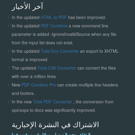
آخر الأخبار
In the updated
HTML to PDF
has been improved.
In the updated
PDF Combine
a new command line
parameter is added -IgnoreInvalidSource when any file
from the input list does not exist.
In the updated
Total Doc Converter
an export to XHTML
format is improved.
The updated
Total CSV Converter
can convert the files
with over a million lines.
New
PDF Combine Pro
can create multiple line headers
and footers.
In the new
Total PDF Converter
, the conversion from
xps\oxps to docx was significantly improved.
الاشتراك في النشرة الإخبارية
لا تقلق، نحن لا نرسل رسائل غير مرغوب فيها.