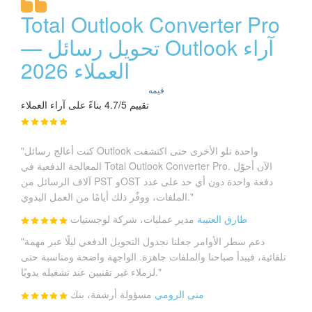
Total Outlook Converter Pro
— تحويل رسائل Outlook آراء
العملاء 2026
قيمه
تقييم 4.7/5 بناءً على آراء العملاء
"كنت أعالج رسائل Outlook واحدة تلو الأخرى حتى اكتشفت
المعالجة الدفعية في Total Outlook Converter Pro. الآن أحوّل
آلاف الرسائل من PST وOST دفعة واحدة دون أي حد على عدد
الملفات، ووفّر ذلك أيامًا من العمل اليدوي."
طارق العتيبة
مدير عمليات، شركة لوجستيات
"دعم سطر الأوامر جعلنا نجدول التحويل الدفعي ليلًا عبر مهمة
تلقائية، فيبدأ صباحنا والملفات جاهزة. الواجهة واضحة ومناسبة حتى
لزملاء غير تقنيين عند تشغيله يدويًا."
منى الرومي
مسؤولة أرشفة، بنك