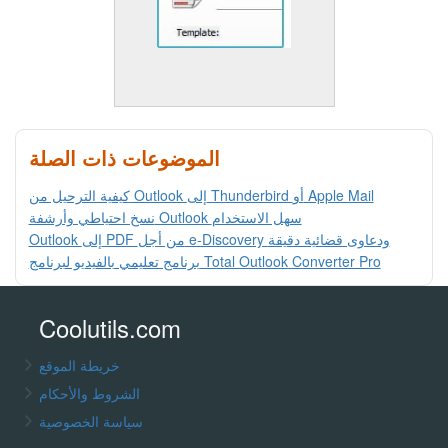
الموضوعات ذات الصلة
كيفية الترحيل من Outlook إلى Thunderbird أو Apple Mail
نسخ احتياطي وأرشفة Outlook سهل الاستخدام
Outlook إلى PDF من أجل e-Discovery ودعاوى قضائية دقيقة
برنامج تعليمي بالفيديو لبرنامج Total Outlook Converter Pro
Coolutils.com
خريطة الموقع
الشروط والأحكام
سياسة الخصوصية