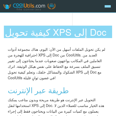
كيفية تحويل XPS إلى Doc
لم يكن تحويل الملفات أسهل من الآن: اليوم، هناك مجموعة أدوات
احترافية للهجرة من XPS إلى Doc من CoolUtils. العديد من
العاملين في المكاتب يواجهون صعوبات عندما يحتاجون إلى تغيير
تنسيق الملف بسرعة مع الحفاظ على نفس هيكل الوثيقة. اترك
الشكوك والمشاكل خلفك، وتعلم كيفية تحويل XPS إلى Doc مع
CoolUtils في غضون ثوانٍ قليلة!
طريقة عبر الإنترنت
التحويل عبر الإنترنت هو طريقة مريحة وبدون متاعب يمكنك
استخدامها لنقل XPS إلى Doc. هذه الخيار مناسب للعملاء الذين لا
يعملون مع كميات كبيرة من البيانات ويحتاجون فقط إلى إجراء