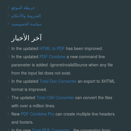
خريطة الموقع
الشروط والأحكام
سياسة الخصوصية
آخر الأخبار
In the updated
HTML to PDF
has been improved.
In the updated
PDF Combine
a new command line
parameter is added -IgnoreInvalidSource when any file
from the input list does not exist.
In the updated
Total Doc Converter
an export to XHTML
format is improved.
The updated
Total CSV Converter
can convert the files
with over a million lines.
New
PDF Combine Pro
can create multiple line headers
and footers.
In the new
Total PDF Converter
, the conversion from