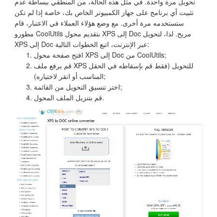
تحويل مرة واحدة. في مثل هذه الحالة، من المنطقي ببساطة عدم
تثبيت أي برنامج على جهاز الكمبيوتر الخاص بك، خاصة إذا لم تكن
ستستخدمه مرة أخرى. مع وضع هؤلاء العملاء في الاعتبار، قام
مطورو CoolUtils بتقديم محول XPS إلى Doc مريح. لذا، لتحويل
XPS إلى Doc عبر الإنترنت، اتبع الخطوات التالية:
افتح صفحة محول XPS إلى Doc من CoolUtils;
قم برفع ملف XPS للتحويل (فقط قم بإسقاطه في الحقل
المناسب أو انقر لاختياره);
اختر تنسيق التحويل من القائمة;
قم بتنزيل الملف المحول.