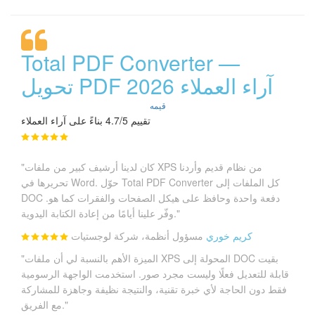
Total PDF Converter —
تحويل PDF آراء العملاء 2026
قيمه
تقييم 4.7/5 بناءً على آراء العملاء
"كان لدينا أرشيف كبير من ملفات XPS من نظام قديم وأردنا
تحريرها في Word. حوّل Total PDF Converter كل الملفات إلى
DOC دفعة واحدة وحافظ على هيكل الصفحات والفقرات كما هو.
وفّر علينا أيامًا من إعادة الكتابة اليدوية."
كريم خوري
مسؤول أنظمة، شركة لوجستيات
"الميزة الأهم بالنسبة لي أن ملفات XPS المحولة إلى DOC بقيت
قابلة للتعديل فعلًا وليست مجرد صور. استخدمت الواجهة الرسومية
فقط دون الحاجة لأي خبرة تقنية، والنتيجة نظيفة وجاهزة للمشاركة
مع الفريق."