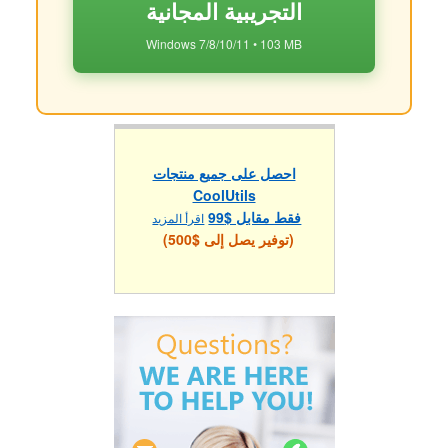
التجريبية المجانية
Windows 7/8/10/11 • 103 MB
احصل على جميع منتجات
CoolUtils
فقط مقابل $99
اقرأ المزيد
(توفير يصل إلى $500)