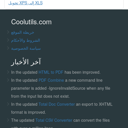
تحويل XPS إلى XLS
Coolutils.com
خريطة الموقع
الشروط والأحكام
سياسة الخصوصية
آخر الأخبار
In the updated
HTML to PDF
has been improved.
In the updated
PDF Combine
a new command line
parameter is added -IgnoreInvalidSource when any file
from the input list does not exist.
In the updated
Total Doc Converter
an export to XHTML
format is improved.
The updated
Total CSV Converter
can convert the files