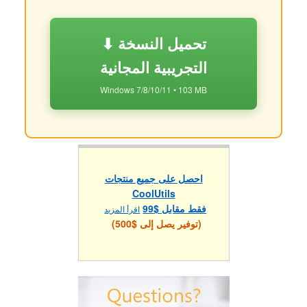
⬇ تحميل النسخة
التجريبية المجانية
Windows 7/8/10/11 • 103 MB
احصل على جميع منتجات
CoolUtils
فقط مقابل $99
اقرأ المزيد
(توفير يصل إلى $500)