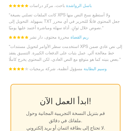
باسل الرواشدة
باحث، مركز دراسات
"كانت الملفات تصلني بصيغة XPS ولا أستطيع نسخ النص منها
بسهولة. التحويل إلى TXT جعل المحتوى قابلًا للتحرير في أي محرر
نصوص خلال ثوانٍ. أداة سهلة ومباشرة أعتمد عليها يوميًا."
ريم القضاة
محررة محتوى، دار نشر
"استخدمت سطر الأوامر لتحويل مستندات XPS إلى نص عادي ضمن
خط معالجة آلي. عمل بثبات على الدفعات الكبيرة. التنسيق يفقد
بعض بنيته كما هو متوقع مع النص العادي، لكن المحتوى يخرج كاملًا."
وسيم البطاينة
مسؤول أنظمة، شركة برمجيات
ابدأ العمل الآن!
قم بتنزيل النسخة التجريبية المجانية وحول
ملفاتك في دقائق.
لا تحتاج إلى بطاقة ائتمان أو بريد إلكتروني.