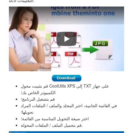
التعليمات أدناه:
Word، HTML، X.
قم بتثبيت محول CoolUtils XPS إلى TXT على جهاز
الكمبيوتر الخاص بك؛
قم بتشغيل البرنامج؛
في القائمة الجانبية، اختر المجلد والملف / الملفات المراد
تحويلها؛
اختر صيغة التحويل المناسبة من القائمة؛
قم بتحميل الملف / الملفات المحولة.