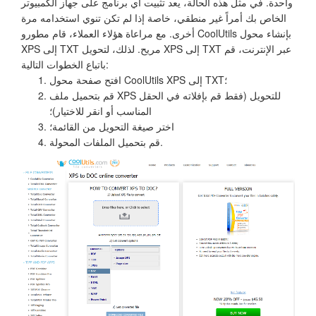
واحدة. في مثل هذه الحالة، يعد تثبيت أي برنامج على جهاز الكمبيوتر
الخاص بك أمراً غير منطقي، خاصة إذا لم تكن تنوي استخدامه مرة
أخرى. مع مراعاة هؤلاء العملاء، قام مطورو CoolUtils بإنشاء محول
XPS إلى TXT مريح. لذلك، لتحويل XPS إلى TXT عبر الإنترنت، قم
باتباع الخطوات التالية:
افتح صفحة محول CoolUtils XPS إلى TXT؛
قم بتحميل ملف XPS للتحويل (فقط قم بإفلاته في الحقل
المناسب أو انقر للاختيار)؛
اختر صيغة التحويل من القائمة؛
قم بتحميل الملفات المحولة.