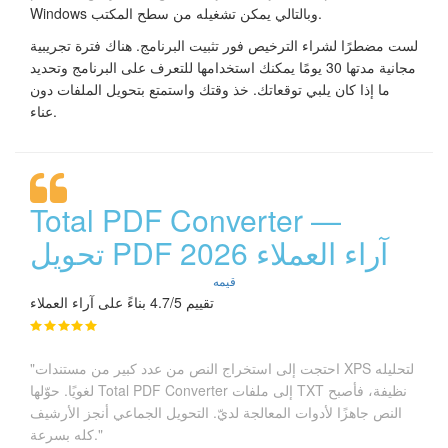
Windows وبالتالي يمكن تشغيله من سطح المكتب.
لست مضطرًا لشراء الترخيص فور تثبيت البرنامج. هناك فترة تجريبية
مجانية مدتها 30 يومًا يمكنك استخدامها للتعرف على البرنامج وتحديد
ما إذا كان يلبي توقعاتك. خذ وقتك واستمتع بتحويل الملفات دون
عناء.
Total PDF Converter —
تحويل PDF آراء العملاء 2026
قيمه
تقييم 4.7/5 بناءً على آراء العملاء
"احتجت إلى استخراج النص من عدد كبير من مستندات XPS لتحليله
لغويًا. حوّلها Total PDF Converter إلى ملفات TXT نظيفة، فأصبح
النص جاهزًا لأدوات المعالجة لديّ. التحويل الجماعي أنجز الأرشيف
كله بسرعة."