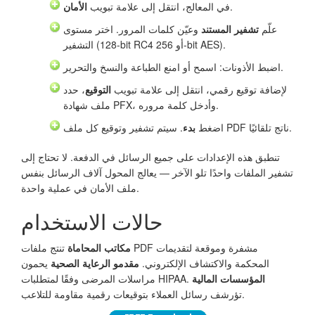
.
في المعالج، انتقل إلى علامة تبويب
الأمان
علّم
تشفير المستند
وعيّن كلمات المرور. اختر مستوى
التشفير (128-bit RC4 أو 256-bit AES).
اضبط الأذونات: اسمح أو امنع الطباعة والنسخ والتحرير.
لإضافة توقيع رقمي، انتقل إلى علامة تبويب
التوقيع
، حدد
ملف شهادة PFX، وأدخل كلمة مروره.
. سيتم تشفير وتوقيع كل ملف PDF ناتج تلقائيًا.
اضغط
بدء
تنطبق هذه الإعدادات على جميع الرسائل في الدفعة. لا تحتاج إلى
تشفير الملفات واحدًا تلو الآخر — يعالج المحول آلاف الرسائل بنفس
ملف الأمان في عملية واحدة.
حالات الاستخدام
مكاتب المحاماة
تنتج ملفات PDF مشفرة وموقعة لتقديمات
المحكمة والاكتشاف الإلكتروني.
مقدمو الرعاية الصحية
يحمون
المؤسسات المالية
مراسلات المرضى وفقًا لمتطلبات HIPAA.
تؤرشف رسائل العملاء بتوقيعات رقمية مقاومة للتلاعب.