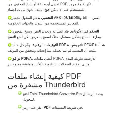
تعديل أو طباعة أو نسخ المحتوى من PDF. عيّن كلمة مرور
للمستخدم حتى لا يمكن فتح الملف بدون بيانات اعتماد.
التشفير.
يدعم المحول تشفير AES 128-bit و256-bit — نفس
المعايير المستخدمة من البنوك والجهات الحكومية.
التحكم في الأذونات.
قيّد الطباعة وتحديد النص ونسخ المحتوى
وملء النماذج بشكل مستقل. مثلاً، اسمح بالعرض لكن امنع النسخ.
التوقيعات الرقمية.
وقّع كل ملف PDF ناتج بشهادة PFX/P12. هذا
يثبت أن المستند لم يتم تعديله منذ إنشائه ويتحقق من المؤلف.
أنشئ ملفات PDF/A للأرشفة طويلة المدى
توافق PDF/A.
المتوافقة مع معايير ISO. مثالي لحفظ السجلات التنظيمية.
كيفية إنشاء ملفات PDF
مشفرة من Thunderbird
افتح Total Thunderbird Converter Pro وحدد الرسائل
للتحويل.
في شريط التنسيقات.
PDF
انقر على رمز