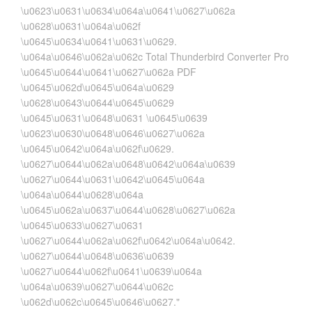
\u0623\u0631\u0634\u064a\u0641\u0627\u062a
\u0628\u0631\u064a\u062f
\u0645\u0634\u0641\u0631\u0629.
\u064a\u0646\u062a\u062c Total Thunderbird Converter Pro
\u0645\u0644\u0641\u0627\u062a PDF
\u0645\u062d\u0645\u064a\u0629
\u0628\u0643\u0644\u0645\u0629
\u0645\u0631\u0648\u0631 \u0645\u0639
\u0623\u0630\u0648\u0646\u0627\u062a
\u0645\u0642\u064a\u062f\u0629.
\u0627\u0644\u062a\u0648\u0642\u064a\u0639
\u0627\u0644\u0631\u0642\u0645\u064a
\u064a\u0644\u0628\u064a
\u0645\u062a\u0637\u0644\u0628\u0627\u062a
\u0645\u0633\u0627\u0631
\u0627\u0644\u062a\u062f\u0642\u064a\u0642.
\u0627\u0644\u0648\u0636\u0639
\u0627\u0644\u062f\u0641\u0639\u064a
\u064a\u0639\u0627\u0644\u062c
\u062d\u062c\u0645\u0646\u0627."