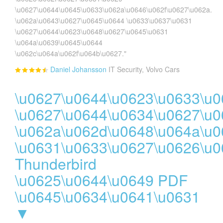
\u0627\u0644\u0645\u0633\u062a\u0646\u062f\u0627\u062a.
\u062a\u0643\u0627\u0645\u0644 \u0633\u0637\u0631
\u0627\u0644\u0623\u0648\u0627\u0645\u0631
\u064a\u0639\u0645\u0644
\u062c\u064a\u062f\u064b\u0627."
Daniel Johansson
IT Security, Volvo Cars
\u0627\u0644\u0623\u0633\u
\u0627\u0644\u0634\u0627\u0
\u062a\u062d\u0648\u064a\u
\u0631\u0633\u0627\u0626\u
Thunderbird
\u0625\u0644\u0649 PDF
\u0645\u0634\u0641\u0631
▼