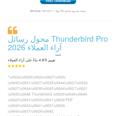
Windows 7/8/10/11 • نسخة تجريبية مجانية 30 يومًا
محول رسائل Thunderbird Pro
آراء العملاء 2026
قيمه
تقييم 4.8/5 بناءً على آراء العملاء
"\u062a\u062d\u062a\u0627\u062c
\u0645\u0631\u0627\u0633\u0644\u0627\u062a
\u0627\u0644\u0639\u0645\u0644\u0627\u0621
\u0645\u0646 Thunderbird \u0625\u0644\u0649
\u0623\u0631\u0634\u0641\u0629 PDF
\u0645\u0634\u0641\u0631\u0629.
\u064a\u0637\u0628\u0642