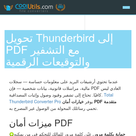
تحويل Thunderbird إلى
PDF مع التشفير
والتوقيعات الرقمية
عندما تحتوي أرشيفات البريد على معلومات حساسة — سجلات
مالية، مراسلات قانونية، بيانات شخصية — فإن PDF العادي ليس
Total
كافيًا. تحتاج إلى تشفير وقيود وصول وإثبات المصداقية.
خيارات أمان PDF متقدمة
يوفر
Thunderbird Converter Pro
تحمي رسائلك المحولة من الوصول غير المصرح به.
ميزات أمان PDF
حماية بكلمة مرور.
عيّن كلمة مرور للمالك للتحكم في من يمكنه