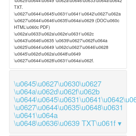
\u0625\u0644\u0649 \u062a\u0646\u0633\u064a\u0642
TXT.
\u0627\u0644\u0645\u0631\u0641\u0642\u0627\u062a
\u0627\u0644\u0646\u0635\u064a\u0629 (DOC\u060c
HTML\u060c PDF)
\u062a\u0633\u062a\u062e\u0631\u062c
\u0643\u0646\u0635 \u0639\u0627\u062f\u064a
\u0625\u0644\u0649 \u062c\u0627\u0646\u0628
\u0645\u062d\u062a\u0648\u0649
\u0627\u0644\u0628\u0631\u064a\u062f.
\u0645\u0627\u0630\u0627
\u064a\u062d\u062f\u062b
\u0644\u0645\u0631\u0641\u0642\u0
\u0627\u0644\u0635\u0648\u0631
\u0641\u064a
\u0648\u0636\u0639 TXT\u061f