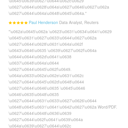
\u0645\u0639\u0627\u0644\u062c\u0629
\u0627\u0644\u0628\u064a\u0627\u0646\u0627\u062a
\u0627\u0644\u064a\u0648\u0645\u064a."
Paul Henderson
Data Analyst, Reuters
"\u062a\u0645\u062a \u0623\u0631\u0634\u0641\u0629
\u0645\u0631\u0627\u0633\u0644\u0627\u062a
\u0627\u0644\u0628\u0631\u064a\u062f
\u0643\u0646\u0635 \u0639\u0627\u062f\u064a
\u0644\u0644\u062d\u0641\u0638
\u0637\u0648\u064a\u0644
\u0627\u0644\u0645\u062f\u0649.
\u064a\u0633\u062a\u062e\u0631\u062c
\u0627\u0644\u0645\u062d\u0648\u0644
\u0627\u0644\u0646\u0635 \u0645\u0646
\u0646\u0635\u0648\u0635
\u0627\u0644\u0631\u0633\u0627\u0626\u0644
\u0648\u0645\u0631\u0641\u0642\u0627\u062a Word/PDF.
\u0627\u0644\u0648\u0636\u0639
\u0627\u0644\u062f\u0641\u0639\u064a
\u064a\u0639\u0627\u0644\u062c