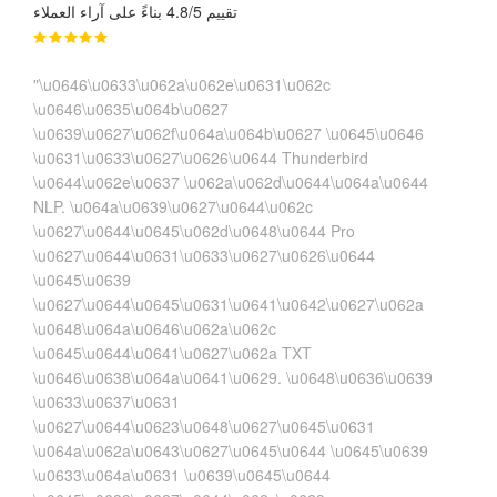
تقييم 4.8/5 بناءً على آراء العملاء
"\u0646\u0633\u062a\u062e\u0631\u062c
\u0646\u0635\u064b\u0627
\u0639\u0627\u062f\u064a\u064b\u0627 \u0645\u0646
\u0631\u0633\u0627\u0626\u0644 Thunderbird
\u0644\u062e\u0637 \u062a\u062d\u0644\u064a\u0644
NLP. \u064a\u0639\u0627\u0644\u062c
\u0627\u0644\u0645\u062d\u0648\u0644 Pro
\u0627\u0644\u0631\u0633\u0627\u0626\u0644
\u0645\u0639
\u0627\u0644\u0645\u0631\u0641\u0642\u0627\u062a
\u0648\u064a\u0646\u062a\u062c
\u0645\u0644\u0641\u0627\u062a TXT
\u0646\u0638\u064a\u0641\u0629. \u0648\u0636\u0639
\u0633\u0637\u0631
\u0627\u0644\u0623\u0648\u0627\u0645\u0631
\u064a\u062a\u0643\u0627\u0645\u0644 \u0645\u0639
\u0633\u064a\u0631 \u0639\u0645\u0644