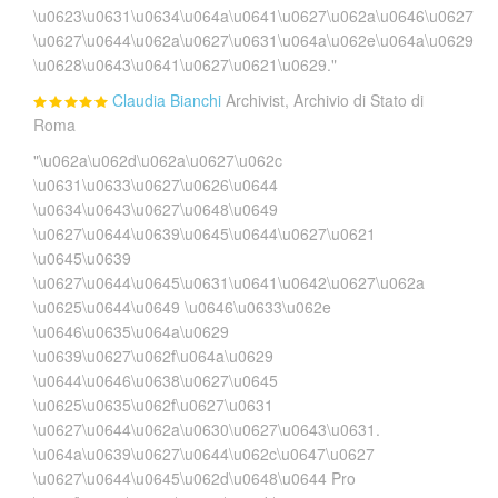
\u0623\u0631\u0634\u064a\u0641\u0627\u062a\u0646\u0627
\u0627\u0644\u062a\u0627\u0631\u064a\u062e\u064a\u0629
\u0628\u0643\u0641\u0627\u0621\u0629."
Claudia Bianchi
Archivist, Archivio di Stato di
Roma
"\u062a\u062d\u062a\u0627\u062c
\u0631\u0633\u0627\u0626\u0644
\u0634\u0643\u0627\u0648\u0649
\u0627\u0644\u0639\u0645\u0644\u0627\u0621
\u0645\u0639
\u0627\u0644\u0645\u0631\u0641\u0642\u0627\u062a
\u0625\u0644\u0649 \u0646\u0633\u062e
\u0646\u0635\u064a\u0629
\u0639\u0627\u062f\u064a\u0629
\u0644\u0646\u0638\u0627\u0645
\u0625\u0635\u062f\u0627\u0631
\u0627\u0644\u062a\u0630\u0627\u0643\u0631.
\u064a\u0639\u0627\u0644\u062c\u0647\u0627
\u0627\u0644\u0645\u062d\u0648\u0644 Pro