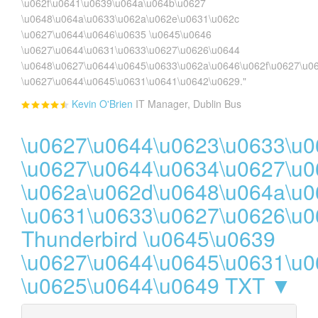
\u062f\u0641\u0639\u064a\u064b\u0627
\u0648\u064a\u0633\u062a\u062e\u0631\u062c
\u0627\u0644\u0646\u0635 \u0645\u0646
\u0627\u0644\u0631\u0633\u0627\u0626\u0644
\u0648\u0627\u0644\u0645\u0633\u062a\u0646\u062f\u0627\u0
\u0627\u0644\u0645\u0631\u0641\u0642\u0629."
Kevin O'Brien
IT Manager, Dublin Bus
\u0627\u0644\u0623\u0633\u
\u0627\u0644\u0634\u0627\u0
\u062a\u062d\u0648\u064a\u
\u0631\u0633\u0627\u0626\u
Thunderbird \u0645\u0639
\u0627\u0644\u0645\u0631\u
\u0625\u0644\u0649 TXT ▼