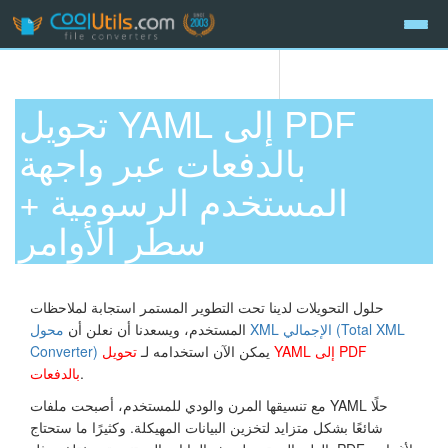
تحويل YAML إلى PDF
بالدفعات عبر واجهة
المستخدم الرسومية +
سطر الأوامر
حلول التحويلات لدينا تحت التطوير المستمر استجابة لملاحظات
المستخدم، ويسعدنا أن نعلن أن
محول XML الإجمالي (Total XML
يمكن الآن استخدامه لـ
تحويل YAML إلى PDF
Converter)
.
بالدفعات
مع تنسيقها المرن والودي للمستخدم، أصبحت ملفات YAML حلًا
شائعًا بشكل متزايد لتخزين البيانات المهيكلة. وكثيرًا ما ستحتاج