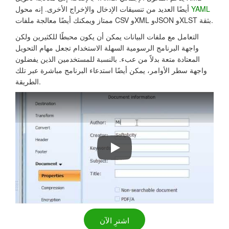
YAML
أيضًا العديد من تنسيقات الإدخال والإخراج الأخرى. إنه محول
ممتاز ويمكنك أيضًا معالجة ملفات CSV وXML وJSON وXLST بثقة.
التعامل مع ملفات البيانات يمكن أن يكون محبطًا للكثيرين ولكن
واجهة البرنامج الرسومية السهلة الاستخدام تجعل مهام التحويل
المعتادة متعة بدلاً من عبء. بالنسبة للمستخدمين الذين يفضلون
واجهة سطر الأوامر، يمكن أيضًا استدعاء البرنامج مباشرة عبر تلك
الطريقة.
Total XML Converter Walkthrough
اشترِ الآن