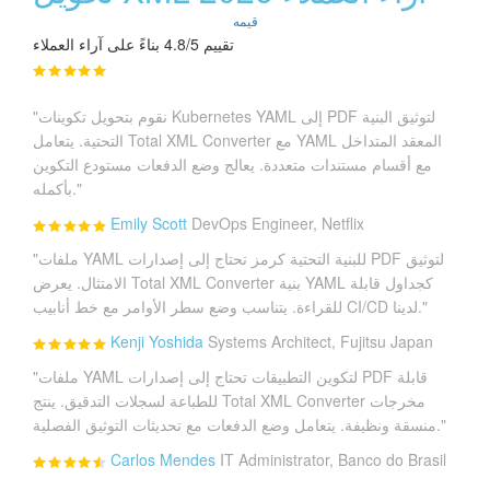
قيمه
تقييم 4.8/5 بناءً على آراء العملاء
"نقوم بتحويل تكوينات Kubernetes YAML إلى PDF لتوثيق البنية
التحتية. يتعامل Total XML Converter مع YAML المعقد المتداخل
مع أقسام مستندات متعددة. يعالج وضع الدفعات مستودع التكوين
بأكمله."
Emily Scott
DevOps Engineer, Netflix
"ملفات YAML للبنية التحتية كرمز تحتاج إلى إصدارات PDF لتوثيق
الامتثال. يعرض Total XML Converter بنية YAML كجداول قابلة
للقراءة. يتناسب وضع سطر الأوامر مع خط أنابيب CI/CD لدينا."
Kenji Yoshida
Systems Architect, Fujitsu Japan
"ملفات YAML لتكوين التطبيقات تحتاج إلى إصدارات PDF قابلة
للطباعة لسجلات التدقيق. ينتج Total XML Converter مخرجات
منسقة ونظيفة. يتعامل وضع الدفعات مع تحديثات التوثيق الفصلية."
Carlos Mendes
IT Administrator, Banco do Brasil