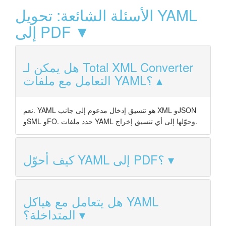
الأسئلة الشائعة: تحويل YAML
إلى PDF ▼
هل يمكن لـ Total XML Converter
التعامل مع ملفات YAML؟
نعم. YAML هو تنسيق إدخال مدعوم إلى جانب XML وJSON
وSML وFO. حدد ملفات YAML وحوّلها إلى أي تنسيق إخراج.
كيف أحوّل YAML إلى PDF؟
هل يتعامل مع هياكل YAML
المتداخلة؟