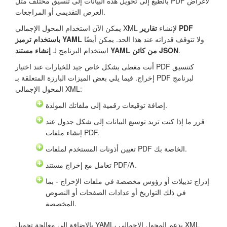
بالطبع إلى تحويل هذه البيانات إلى تنسيق مختلف مثل PDF لأغراض
العرض التقديمي أو المراجعات.
يمكن الآن استخدام المحول الإجمالي XML لإنشاء
تقارير PDF
ولا تتوقف قدراته عند هذا الحد. يمكن أيضًا
باستخدام ترميز YAML
.
إنشاء مستند YAML من كائن JSON
استخدام البرنامج لـ
أنت مغطى بشكل خاص جيد للخيارات عند اختيار PDF كتنسيق
إخراج. فيما يلي بعض الميزات البارزة المتعلقة بـ PDF لبرنامج
المحول الإجمالي XML:
إضافة توقيعات رقمية إلى ملفاتك المولدة.
قرر ما إذا كنت تريد توسيع البيانات إلى شكل جدول عند
إنشاء ملفات PDF.
تعيين أذونات المستخدم لملفات PDF الخاصة بك.
تعامل مع إخراج مستند PDF/A.
إدراج تذييلات أو رؤوس مخصصة في ملفات الإخراج - بما
في ذلك التواريخ أو عدادات الصفحات أو النصوص
المخصصة.
بالإضافة إلى معالجة تحويل YAML، يدعم المحول الإجمالي XML