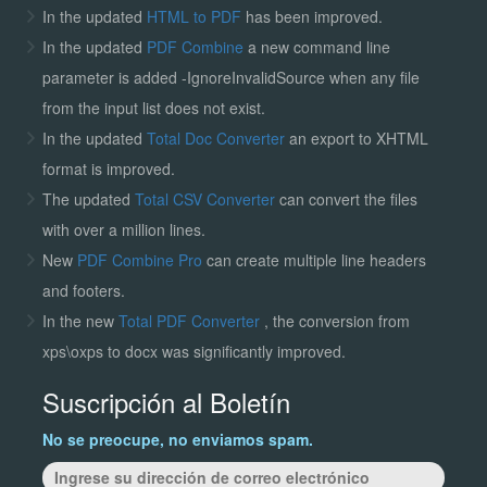
In the updated
HTML to PDF
has been improved.
In the updated
PDF Combine
a new command line
parameter is added -IgnoreInvalidSource when any file
from the input list does not exist.
In the updated
Total Doc Converter
an export to XHTML
format is improved.
The updated
Total CSV Converter
can convert the files
with over a million lines.
New
PDF Combine Pro
can create multiple line headers
and footers.
In the new
Total PDF Converter
, the conversion from
xps\oxps to docx was significantly improved.
Suscripción al Boletín
No se preocupe, no enviamos spam.