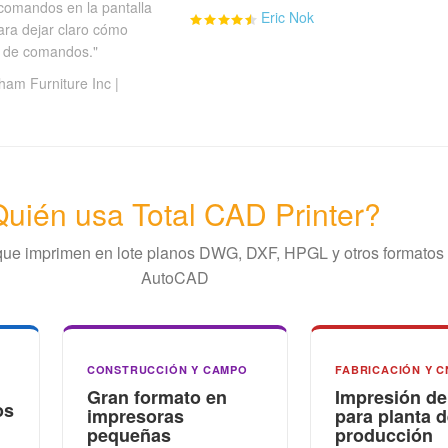
comandos en la pantalla
Eric Nok
ara dejar claro cómo
s de comandos."
ham Furniture Inc |
uién usa Total CAD Printer?
 que imprimen en lote planos DWG, DXF, HPGL y otros formatos
AutoCAD
CONSTRUCCIÓN Y CAMPO
FABRICACIÓN Y C
Gran formato en
Impresión de
os
impresoras
para planta 
pequeñas
producción