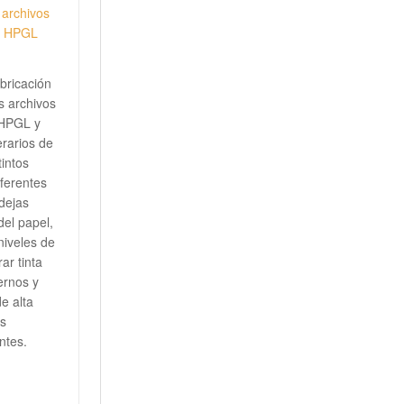
 archivos
y HPGL
bricación
s archivos
 HPGL y
rarios de
tintos
ferentes
dejas
el papel,
 niveles de
ar tinta
ernos y
e alta
os
ntes.