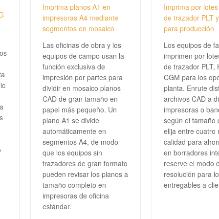
Imprima planos A1 en
Imprima por lotes
WG
impresoras A4 mediante
de trazador PLT 
segmentos en mosaico
para producción
Las oficinas de obra y los
Los equipos de fa
gos
equipos de campo usan la
imprimen por lote
función exclusiva de
de trazador PLT,
ta
impresión por partes para
CGM para los ope
ic
dividir en mosaico planos
planta. Enrute dis
CAD de gran tamaño en
archivos CAD a di
na
papel más pequeño. Un
impresoras o ban
s
plano A1 se divide
según el tamaño d
a
automáticamente en
elija entre cuatro
segmentos A4, de modo
calidad para ahorr
o
que los equipos sin
en borradores int
trazadores de gran formato
reserve el modo d
pueden revisar los planos a
resolución para l
tamaño completo en
entregables a clie
impresoras de oficina
estándar.