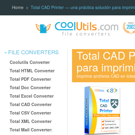
Home
Total CAD Printer — una práctica solución para impri
Total CAD P
FILE CONVERTERS
Coolutils Converter
para imprim
Total HTML Converter
Imprime archivos CAD en lote
Total PDF Converter
Total Doc Converter
Total Excel Converter
Total CAD Converter
Total CSV Converter
Total XML Converter
Total Mail Converter: