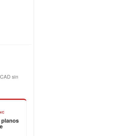
 CAD sin
NC
 planos
de