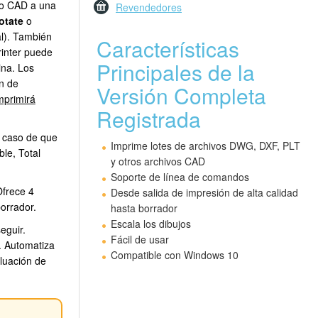
ivo CAD a una
Revendedores
otate
o
al). También
Características
rinter puede
Principales de la
ina. Los
n de
Versión Completa
mprimirá
Registrada
n caso de que
Imprime lotes de archivos DWG, DXF, PLT
ble, Total
y otros archivos CAD
Soporte de línea de comandos
Ofrece 4
Desde salida de impresión de alta calidad
orrador.
hasta borrador
Escala los dibujos
eguir.
Fácil de usar
. Automatiza
Compatible con Windows 10
luación de