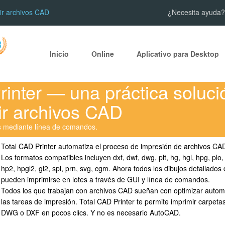
mir archivos CAD
¿Necesita ayuda?
Inicio
Online
Aplicativo para Desktop
rinter — una práctica soluci
ir archivos CAD
s mediante línea de comandos.
Total CAD Printer automatiza el proceso de impresión de archivos CAD
Los formatos compatibles incluyen dxf, dwf, dwg, plt, hg, hgl, hpg, plo,
hp2, hpgl2, gl2, spl, prn, svg, cgm. Ahora todos los dibujos detallados
pueden imprimirse en lotes a través de GUI y línea de comandos.
Todos los que trabajan con archivos CAD sueñan con optimizar auto
las tareas de impresión. Total CAD Printer te permite imprimir carpeta
DWG o DXF en pocos clics. Y no es necesario AutoCAD.