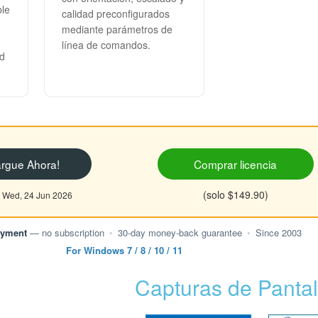
ble
calidad preconfigurados
mediante parámetros de
línea de comandos.
ad
rgue Ahora!
Comprar licencia
(solo $149.90)
o Wed, 24 Jun 2026
ayment
— no subscription
•
30-day money-back guarantee
•
Since 2003
For Windows 7 / 8 / 10 / 11
Capturas de Pantal