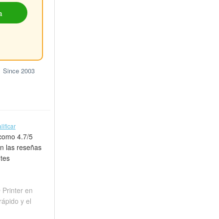
a
Since 2003
lificar
 como 4.7/5
n las reseñas
ntes
 Printer en
ápido y el