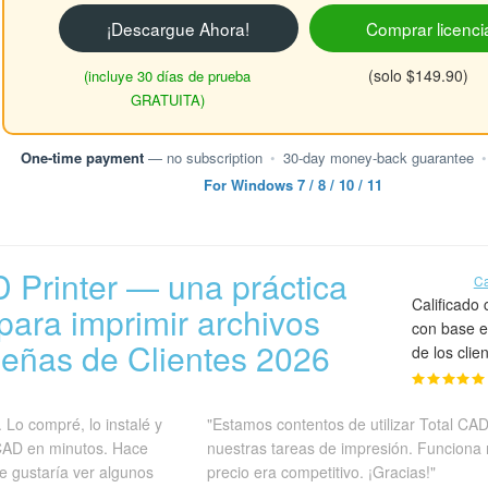
¡Descargue Ahora!
Comprar licenci
(solo $149.90)
(incluye 30 días de prueba
GRATUITA)
One-time payment
— no subscription
•
30-day money-back guarantee
•
For Windows 7 / 8 / 10 / 11
D Printer — una práctica
Ca
Calificado
para imprimir archivos
con base e
ñas de Clientes 2026
de los clie
 Lo compré, lo instalé y
"Estamos contentos de utilizar Total CAD
CAD en minutos. Hace
nuestras tareas de impresión. Funciona r
e gustaría ver algunos
precio era competitivo. ¡Gracias!"