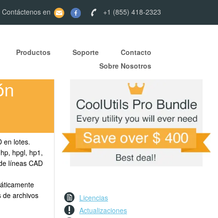
 Contáctenos en
+1 (855) 418-2323
Productos
Soporte
Contacto
Sobre Nosotros
ón
 en lotes.
 hp, hpgl, hp1,
 de líneas CAD
máticamente
s de archivos
Licencias
Actualizaciones