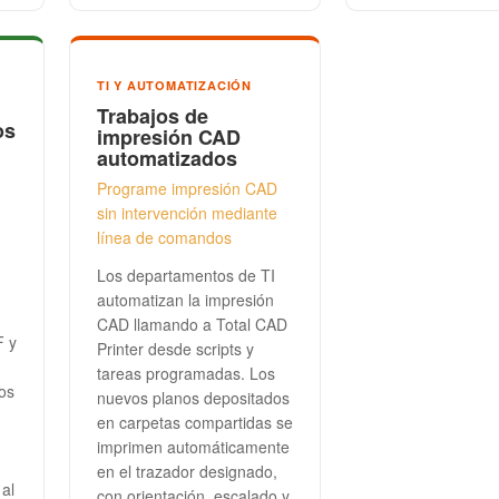
TI Y AUTOMATIZACIÓN
Trabajos de
os
impresión CAD
automatizados
Programe impresión CAD
sin intervención mediante
línea de comandos
Los departamentos de TI
automatizan la impresión
CAD llamando a Total CAD
F y
Printer desde scripts y
n
tareas programadas. Los
os
nuevos planos depositados
en carpetas compartidas se
imprimen automáticamente
en el trazador designado,
 al
con orientación, escalado y