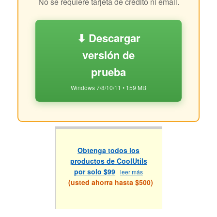
No se requiere tarjeta de crédito ni email.
⬇ Descargar
versión de
prueba
Windows 7/8/10/11 • 159 MB
Obtenga todos los
productos de CoolUtils
por solo $99
leer más
(usted ahorra hasta $500)