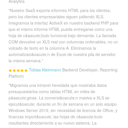
Analytics
"Nuestro SaaS exporta informes HTML para los clientes,
pero los clientes empresariales siguen pidiendo XLS.
Integramos la interfaz ActiveX en nuestro backend PHP para
que el mismo informe HTML pueda entregarse como una
hoja de c&aacute;lculo funcional bajo demanda. La llamada
COM devuelve un XLS real con columnas ordenables, no un
volcado de texto en la columna A. Eliminamos la
automatizaci&oacute;n de Excel de nuestra pila de servidor
la misma semana."
Tobias Kleinmann
Backend Developer, Reporting
Platform
"Migramos una intranet heredada que mostraba datos
presupuestarios como tablas HTML en miles de
p&aacute;ginas. La conversi&oacute;n masiva a XLS se
ejecut&oacute; durante un fin de semana en un solo equipo
Windows Server 2019, sin necesidad de licencia de Office, y
finanzas import&oacute; las hojas de c&aacute;lculo
resultantes directamente a su nuevo sistema. La