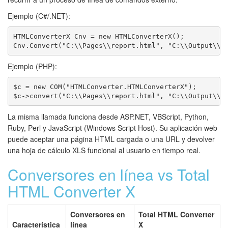
Ejemplo (C#/.NET):
HTMLConverterX Cnv = new HTMLConverterX();

Cnv.Convert("C:\\Pages\\report.html", "C:\\Output\\r
Ejemplo (PHP):
$c = new COM("HTMLConverter.HTMLConverterX");

$c->convert("C:\\Pages\\report.html", "C:\\Output\\r
La misma llamada funciona desde ASP.NET, VBScript, Python,
Ruby, Perl y JavaScript (Windows Script Host). Su aplicación web
puede aceptar una página HTML cargada o una URL y devolver
una hoja de cálculo XLS funcional al usuario en tiempo real.
Conversores en línea vs Total
HTML Converter X
Conversores en
Total HTML Converter
Característica
línea
X