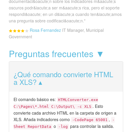
documentaci&oacute;n sobre los indicadores m&aacute;s
oscuros podr&iacute;a ser m&aacute;s rica, pero el soporte
respondi&oacute; en un d&iacute;a cuando ten&iacute;amos
una pregunta sobre codificaci&oacute;n."
Rosa Fernandez
IT Manager, Municipal
Government
Preguntas frecuentes ▼
¿Qué comando convierte HTML
a XLS?
El comando básico es:
HTMLConverter.exe
. Esto
C:\Pages\*.html C:\Output\ -c XLS
convierte cada archivo HTML en la carpeta de origen a
XLS. Añada indicadores como
,
-CodePage 65001
-
o
para controlar la salida.
Sheet ReportData
-log