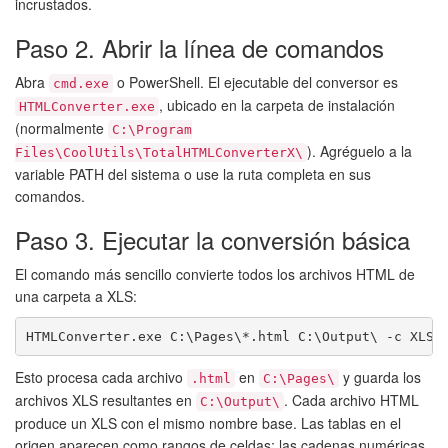
incrustados.
Paso 2. Abrir la línea de comandos
Abra
o PowerShell. El ejecutable del conversor es
cmd.exe
, ubicado en la carpeta de instalación
HTMLConverter.exe
(normalmente
C:\Program
). Agréguelo a la
Files\CoolUtils\TotalHTMLConverterX\
variable PATH del sistema o use la ruta completa en sus
comandos.
Paso 3. Ejecutar la conversión básica
El comando más sencillo convierte todos los archivos HTML de
una carpeta a XLS:
HTMLConverter.exe C:\Pages\*.html C:\Output\ -c XLS
Esto procesa cada archivo
en
y guarda los
.html
C:\Pages\
archivos XLS resultantes en
. Cada archivo HTML
C:\Output\
produce un XLS con el mismo nombre base. Las tablas en el
origen aparecen como rangos de celdas; las cadenas numéricas