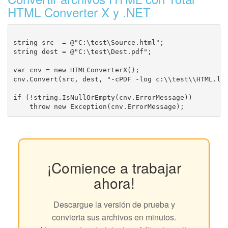
HTML Converter X y .NET
string src  = @"C:\test\Source.html";

string dest = @"C:\test\Dest.pdf";

var cnv = new HTMLConverterX();

cnv.Convert(src, dest, "-cPDF -log c:\\test\\HTML.log
if (!string.IsNullOrEmpty(cnv.ErrorMessage))

¡Comience a trabajar
ahora!
Descargue la versión de prueba y
convierta sus archivos en minutos.