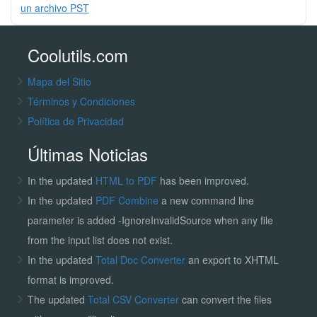
un archivo PST
Coolutils.com
Mapa del Sitio
Términos y Condiciones
Política de Privacidad
Últimas Noticias
In the updated
HTML to PDF
has been improved.
In the updated
PDF Combine
a new command line
parameter is added -IgnoreInvalidSource when any file
from the input list does not exist.
In the updated
Total Doc Converter
an export to XHTML
format is improved.
The updated
Total CSV Converter
can convert the files