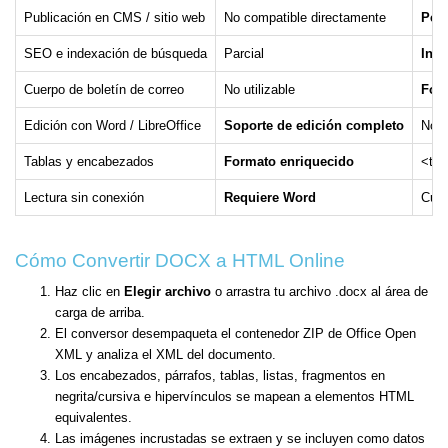
Publicación en CMS / sitio web
No compatible directamente
Pega
SEO e indexación de búsqueda
Parcial
Inde
Cuerpo de boletín de correo
No utilizable
For
Edición con Word / LibreOffice
Soporte de edición completo
No i
Tablas y encabezados
Formato enriquecido
<tab
Lectura sin conexión
Requiere Word
Cual
Cómo Convertir DOCX a HTML Online
Haz clic en
Elegir archivo
o arrastra tu archivo .docx al área de
carga de arriba.
El conversor desempaqueta el contenedor ZIP de Office Open
XML y analiza el XML del documento.
Los encabezados, párrafos, tablas, listas, fragmentos en
negrita/cursiva e hipervínculos se mapean a elementos HTML
equivalentes.
Las imágenes incrustadas se extraen y se incluyen como datos