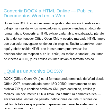
Convertir DOCX a HTML Online — Publica
Documentos Word en la Web
Un archivo DOCX en un sistema de gestión de contenido web es un
callejón sin salida — los navegadores no pueden renderizar .docx de
forma nativa. Convertir a HTML extrae cada tabla, encabezado, párrafo
y lista del contenedor Office Open XML y escribe marcado HTML limpio
que cualquier navegador renderiza sin plugins. Suelta tu archivo .docx
aquí y obtén salida HTML con la estructura preservada: los
encabezados se mapean a <h1>–<h6>, las tablas a <table>, las listas
de viñetas a <ul>, y los estilos en línea llevan el formato básico.
¿Qué es un Archivo DOCX?
DOCX (Office Open XML) es el formato predeterminado de Word desde
Office 2007, estandarizado como ISO 29500. Internamente es un
archivo ZIP que contiene archivos XML para contenido, estilos y
medios. Un documento DOCX lleva una estructura semántica rica —
encabezados, estilos de párrafo, definiciones de lista, fusiones de
celdas de tabla — que puede mapearse directamente a elementos