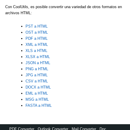
Con CoolUtils, es posible convertir una variedad de otros formatos en
archivos HTML:
PST a HTML
OST a HTML
PDF a HTML
XML a HTML
XLS a HTML
XLSX a HTML
JSON a HTML
PNG a HTML
JPG a HTML
CSV a HTML
DOCX a HTML
EML a HTML
MSG a HTML
FASTA a HTML
PDF Converter
,
Outlook Converter
,
Mail Converter
,
Doc