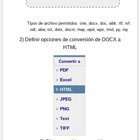
Tipos de archivo permitidos: one, docx, doc, wbk, rtf, rvf,
odt, abw, txt, dotx, docm, hwp, wpd, wps, tmd, py, inp
2) Definir opciones de conversión de DOCX a
HTML
Convertir a
PDF
Excel
HTML
JPEG
PNG
Text
TIFF