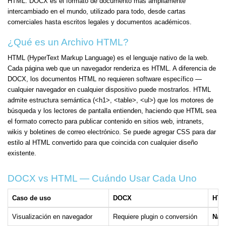
HTML. DOCX es el formato de documento más ampliamente
intercambiado en el mundo, utilizado para todo, desde cartas
comerciales hasta escritos legales y documentos académicos.
¿Qué es un Archivo HTML?
HTML (HyperText Markup Language) es el lenguaje nativo de la web.
Cada página web que un navegador renderiza es HTML. A diferencia de
DOCX, los documentos HTML no requieren software específico —
cualquier navegador en cualquier dispositivo puede mostrarlos. HTML
admite estructura semántica (<h1>, <table>, <ul>) que los motores de
búsqueda y los lectores de pantalla entienden, haciendo que HTML sea
el formato correcto para publicar contenido en sitios web, intranets,
wikis y boletines de correo electrónico. Se puede agregar CSS para dar
estilo al HTML convertido para que coincida con cualquier diseño
existente.
DOCX vs HTML — Cuándo Usar Cada Uno
Caso de uso
DOCX
HTM
Visualización en navegador
Requiere plugin o conversión
Nati