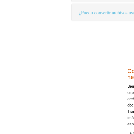
¿Puedo convertir archivos us
Co
he
Bie
esp
arc
doc
Tra
imá
esp
La 