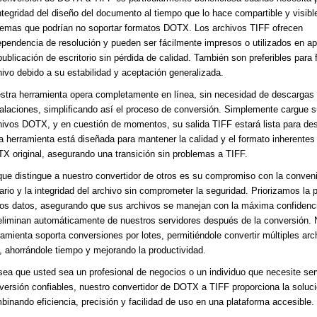
integridad del diseño del documento al tiempo que lo hace compartible y visibl
temas que podrían no soportar formatos DOTX. Los archivos TIFF ofrecen
ependencia de resolución y pueden ser fácilmente impresos o utilizados en ap
publicación de escritorio sin pérdida de calidad. También son preferibles para 
hivo debido a su estabilidad y aceptación generalizada.
stra herramienta opera completamente en línea, sin necesidad de descargas 
talaciones, simplificando así el proceso de conversión. Simplemente cargue 
hivos DOTX, y en cuestión de momentos, su salida TIFF estará lista para des
a herramienta está diseñada para mantener la calidad y el formato inherentes 
X original, asegurando una transición sin problemas a TIFF.
que distingue a nuestro convertidor de otros es su compromiso con la conveni
ario y la integridad del archivo sin comprometer la seguridad. Priorizamos la 
los datos, asegurando que sus archivos se manejan con la máxima confidenci
eliminan automáticamente de nuestros servidores después de la conversión. 
ramienta soporta conversiones por lotes, permitiéndole convertir múltiples arc
, ahorrándole tiempo y mejorando la productividad.
sea que usted sea un profesional de negocios o un individuo que necesite ser
versión confiables, nuestro convertidor de DOTX a TIFF proporciona la soluci
binando eficiencia, precisión y facilidad de uso en una plataforma accesible.