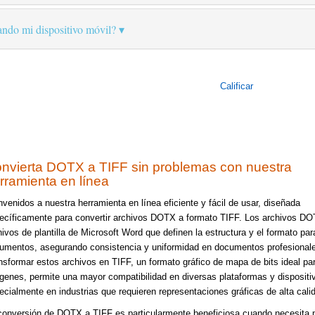
ando mi dispositivo móvil?
Calificar
nvierta DOTX a TIFF sin problemas con nuestra
rramienta en línea
nvenidos a nuestra herramienta en línea eficiente y fácil de usar, diseñada
ecíficamente para convertir archivos DOTX a formato TIFF. Los archivos D
hivos de plantilla de Microsoft Word que definen la estructura y el formato pa
umentos, asegurando consistencia y uniformidad en documentos profesional
nsformar estos archivos en TIFF, un formato gráfico de mapa de bits ideal pa
genes, permite una mayor compatibilidad en diversas plataformas y dispositi
ecialmente en industrias que requieren representaciones gráficas de alta cali
conversión de DOTX a TIFF es particularmente beneficiosa cuando necesita 