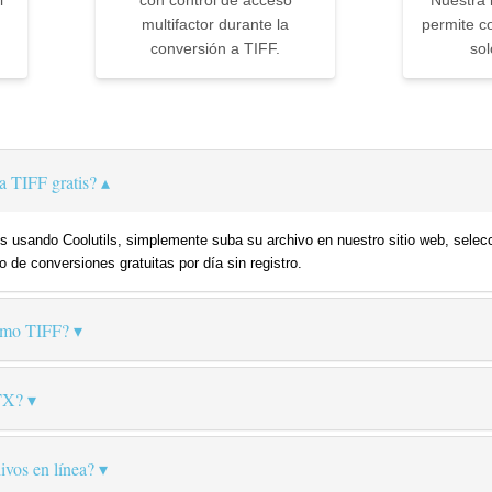
l
con control de acceso
Nuestra i
multifactor durante la
permite co
conversión a TIFF.
sol
 TIFF gratis?
s usando Coolutils, simplemente suba su archivo en nuestro sitio web, selecc
o de conversiones gratuitas por día sin registro.
mo TIFF?
TX?
ivos en línea?