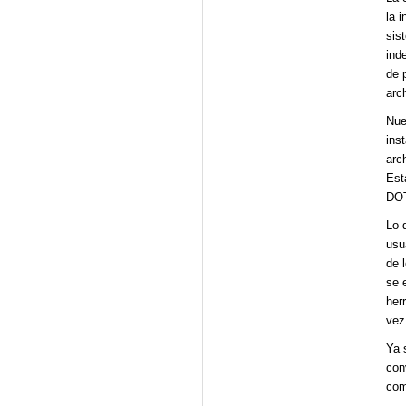
la 
sis
ind
de 
arc
Nue
ins
arc
Est
DOT
Lo 
usu
de 
se 
her
vez
Ya 
con
com