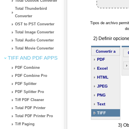
Total Outlook Converter
Total Thunderbird
Converter
Tipos de archivo permiti
OST to PST Converter
do
Total Image Converter
2) Definir opcio
Total Audio Converter
Total Movie Converter
Convertir a
TIFF AND PDF APPS
PDF
PDF Combine
Excel
PDF Combine Pro
HTML
PDF Splitter
JPEG
PDF Splitter Pro
PNG
Tiff PDF Cleaner
Text
Total PDF Printer
TIFF
Total PDF Printer Pro
Tiff Paging
3) Ob