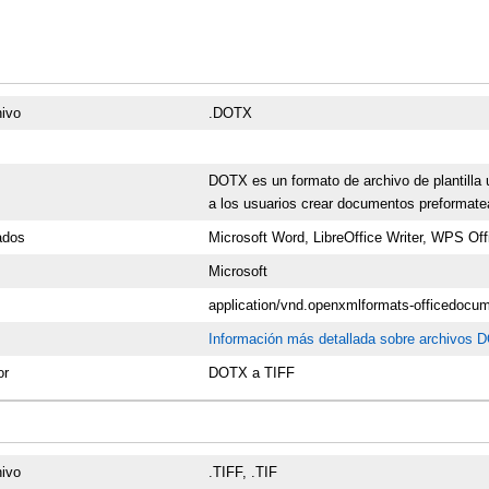
hivo
.DOTX
DOTX es un formato de archivo de plantilla
a los usuarios crear documentos preformatea
ados
Microsoft Word, LibreOffice Writer, WPS Off
Microsoft
application/vnd.openxmlformats-officedocu
Información más detallada sobre archivos
or
DOTX a TIFF
hivo
.TIFF, .TIF