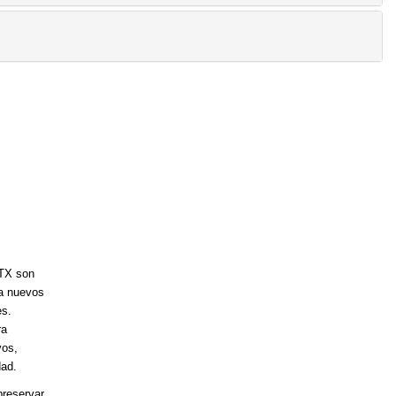
OTX son
ra nuevos
es.
ra
vos,
dad.
preservar