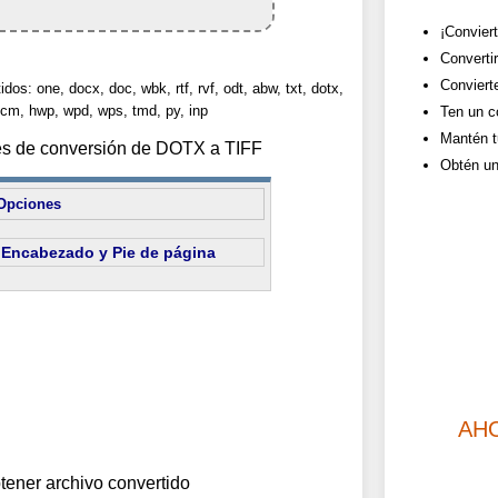
¡Convier
Converti
Convierte
dos: one, docx, doc, wbk, rtf, rvf, odt, abw, txt, dotx,
cm, hwp, wpd, wps, tmd, py, inp
Ten un co
Mantén t
nes de conversión de DOTX a TIFF
Obtén un
Opciones
Encabezado y Pie de página
AH
tener archivo convertido