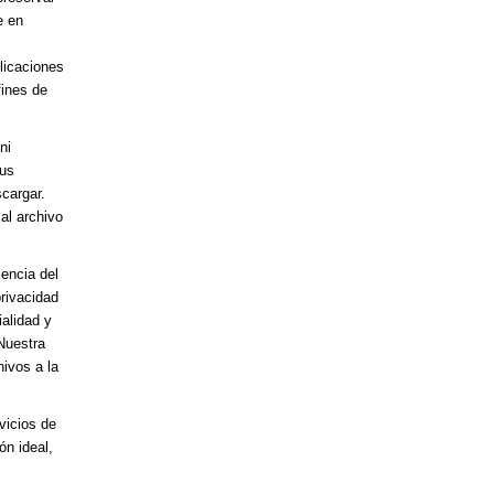
e en
licaciones
fines de
ni
sus
cargar.
al archivo
encia del
privacidad
alidad y
Nuestra
hivos a la
vicios de
ón ideal,