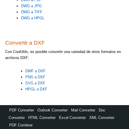
DWG a JPG
DWG a TIFF
DWG a HPGL
Convertir a DXF
Con CoolUtils, es posible convertir una variedad de otros formatos en
archivos DXF:
DWF a DXF
PNG a DXF
SVG a DXF
HPGL a DXF
PDF Converter
,
Outlook Converter
,
Mail Converter
,
Doc
Converter
,
HTML Converter
,
Excel Converter
,
XML Converter
,
PDF Combine