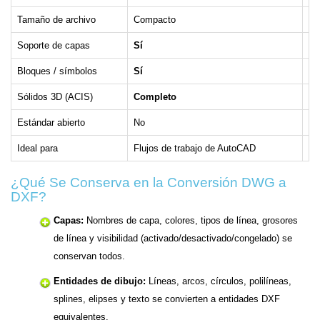
Tamaño de archivo
Compacto
Ma
Soporte de capas
Sí
Sí
Bloques / símbolos
Sí
Sí
Sólidos 3D (ACIS)
Completo
Li
Estándar abierto
No
Sí
Ideal para
Flujos de trabajo de AutoCAD
In
¿Qué Se Conserva en la Conversión DWG a
DXF?
Capas:
Nombres de capa, colores, tipos de línea, grosores
de línea y visibilidad (activado/desactivado/congelado) se
conservan todos.
Entidades de dibujo:
Líneas, arcos, círculos, polilíneas,
splines, elipses y texto se convierten a entidades DXF
equivalentes.