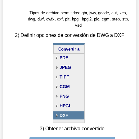
Tipos de archivo permitidos: gbr, jww, gcode, cut, xcs,
dwg, dwf, dwfx, dxf, plt, hpgl, hpgl2, plo, cgm, step, stp,
vsd
2) Definir opciones de conversión de DWG a DXF
Convertir a
PDF
JPEG
TIFF
CGM
PNG
HPGL
DXF
3) Obtener archivo convertido