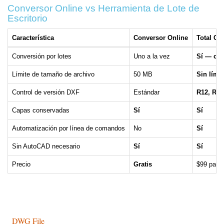
Conversor Online vs Herramienta de Lote de
Escritorio
Característica
Conversor Online
Total CA
Conversión por lotes
Uno a la vez
Sí — car
Límite de tamaño de archivo
50 MB
Sin límit
Control de versión DXF
Estándar
R12, R20
Capas conservadas
Sí
Sí
Automatización por línea de comandos
No
Sí
Sin AutoCAD necesario
Sí
Sí
Precio
Gratis
$99 pago
DWG File