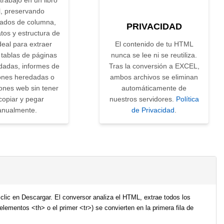
trabajo en un libro
l, preservando
ados de columna,
PRIVACIDAD
atos y estructura de
Ideal para extraer
El contenido de tu HTML
 tablas de páginas
nunca se lee ni se reutiliza.
dadas, informes de
Tras la conversión a EXCEL,
iones heredadas o
ambos archivos se eliminan
ones web sin tener
automáticamente de
copiar y pegar
nuestros servidores.
Política
nualmente.
de Privacidad
.
clic en Descargar. El conversor analiza el HTML, extrae todos los
elementos <th> o el primer <tr>) se convierten en la primera fila de