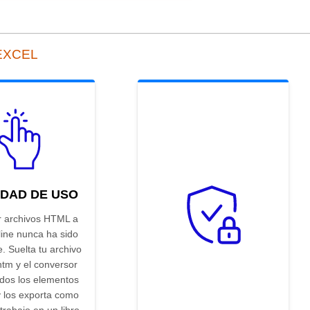
 EXCEL
IDAD DE USO
r archivos HTML a
line nunca ha sido
e. Suelta tu archivo
htm y el conversor
odos los elementos
y los exporta como