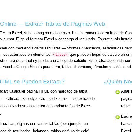
 Online — Extraer Tablas de Páginas Web
TML a Excel, sube la página o el archivo .html al convertidor en línea de Cool
y sumar. Elige el formato Excel y descarga el resultado. Es gratis, sin instala
en con frecuencia datos tabulares —informes financieros, estadísticas depor
s— estructurados en elementos
que parecen hojas de cálculo en un n
<table>
structura de la tabla y produce una hoja de cálculo .xls o .xlsx adecuada co
 Excel o Google Sheets para filtrar, tablas dinámicas, fórmulas y análisis adi
HTML se Pueden Extraer?
¿Quién Nec
ndar:
Cualquier página HTML con marcado de tabla
Anali
 — <thead>, <tbody>, <tr>, <td>, <th> — se extrae de
página
e encabezado se convierten en la primera fila de Excel
tablas
.
Equip
ina:
Las páginas con varias tablas (por ejemplo, un
bancar
ado de resultados, balance y tablas de flujo de caja)
Excel 