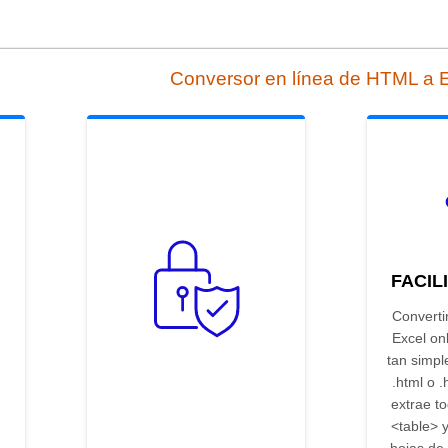
Conversor en línea de HTML a
FACIL
Converti
Excel on
tan simpl
.html o .
extrae t
<table> 