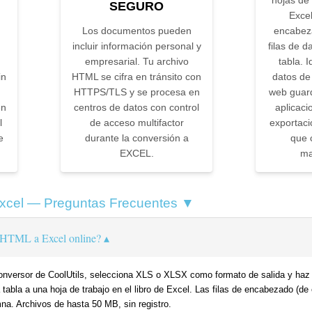
hojas de 
SEGURO
Exce
Los documentos pueden
encabez
incluir información personal y
filas de d
empresarial. Tu archivo
tabla. 
in
HTML se cifra en tránsito con
datos de
HTTPS/TLS y se procesa en
web guar
en
centros de datos con control
aplicac
l
de acceso multifactor
exportaci
e
durante la conversión a
que 
EXCEL.
ma
xcel — Preguntas Frecuentes ▼
 HTML a Excel online?
conversor de CoolUtils, selecciona XLS o XLSX como formato de salida y haz 
abla a una hoja de trabajo en el libro de Excel. Las filas de encabezado (de 
na. Archivos de hasta 50 MB, sin registro.