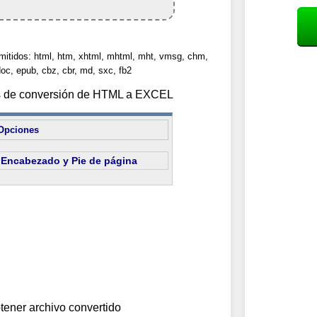
mitidos: html, htm, xhtml, mhtml, mht, vmsg, chm,
oc, epub, cbz, cbr, md, sxc, fb2
es de conversión de HTML a EXCEL
Opciones
Encabezado y Pie de página
tener archivo convertido