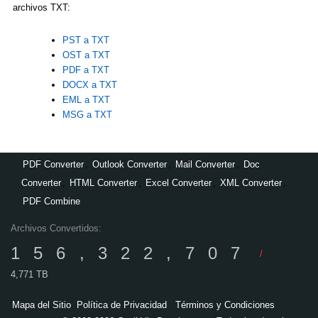
archivos TXT:
PST a TXT
OST a TXT
PDF a TXT
DOCX a TXT
EML a TXT
MSG a TXT
PDF Converter
,
Outlook Converter
,
Mail Converter
,
Doc
Converter
,
HTML Converter
,
Excel Converter
,
XML Converter
,
PDF Combine
Archivos Convertidos:
156,322,707
/
4,771 TB
Mapa del Sitio
Política de Privacidad
Términos y Condiciones