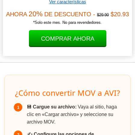
Ver características
20%
AHORA
DE DESCUENTO -
$20.93
$29.90
*Solo este mes. No para revendedores.
COMPRAR AHORA
¿Cómo convertir MOV a AVI?
💾
Cargue su archivo:
Vaya al sitio, haga
1
clic en «Cargar archivo» y seleccione su
archivo MOV.
✍️
Configure las opciones de
2