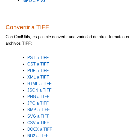
MPO a PNG
Convertir a TIFF
Con CoolUtils, es posible convertir una variedad de otros formatos en
archivos TIFF:
PST a TIFF
OST a TIFF
PDF a TIFF
XML a TIFF
HTML a TIFF
JSON a TIFF
PNG a TIFF
JPG a TIFF
BMP a TIFF
SVG a TIFF
CSV a TIFF
DOCX a TIFF
ND2 a TIFF