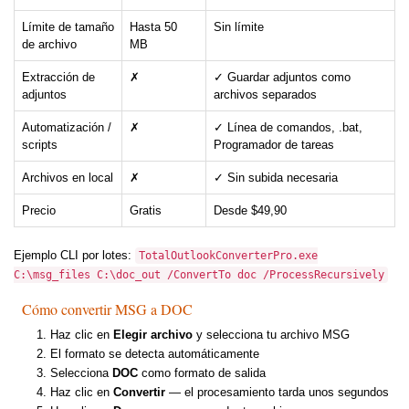
Límite de tamaño
Hasta 50
Sin límite
de archivo
MB
Extracción de
✗
✓ Guardar adjuntos como
adjuntos
archivos separados
Automatización /
✗
✓ Línea de comandos, .bat,
scripts
Programador de tareas
Archivos en local
✗
✓ Sin subida necesaria
Precio
Gratis
Desde $49,90
Ejemplo CLI por lotes:
TotalOutlookConverterPro.exe
C:\msg_files C:\doc_out /ConvertTo doc /ProcessRecursively
Cómo convertir MSG a DOC
Haz clic en
Elegir archivo
y selecciona tu archivo MSG
El formato se detecta automáticamente
Selecciona
DOC
como formato de salida
Haz clic en
Convertir
— el procesamiento tarda unos segundos