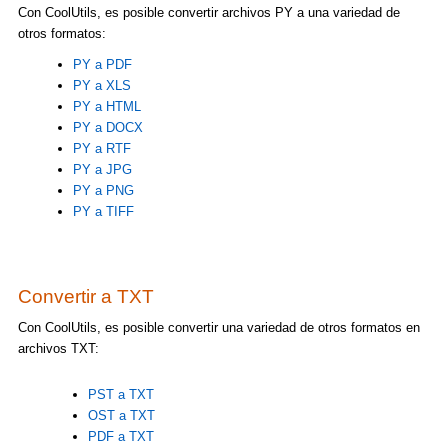
Con CoolUtils, es posible convertir archivos PY a una variedad de
otros formatos:
PY a PDF
PY a XLS
PY a HTML
PY a DOCX
PY a RTF
PY a JPG
PY a PNG
PY a TIFF
Convertir a TXT
Con CoolUtils, es posible convertir una variedad de otros formatos en
archivos TXT:
PST a TXT
OST a TXT
PDF a TXT