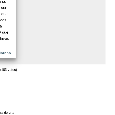
e su
s son
o que
icos
ra
G que
chivos
Moreno
(103 votos)
ura de una