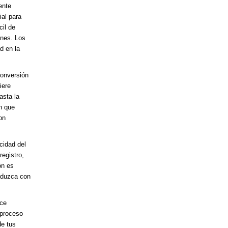
ente
al para
il de
enes. Los
d en la
conversión
iere
asta la
n que
on
cidad del
registro,
ón es
raduzca con
ace
 proceso
de tus