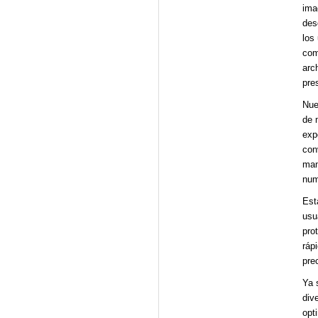
ima
des
los
com
arc
pre
Nue
de 
exp
con
man
num
Est
usu
pro
ráp
pre
Ya 
div
opt