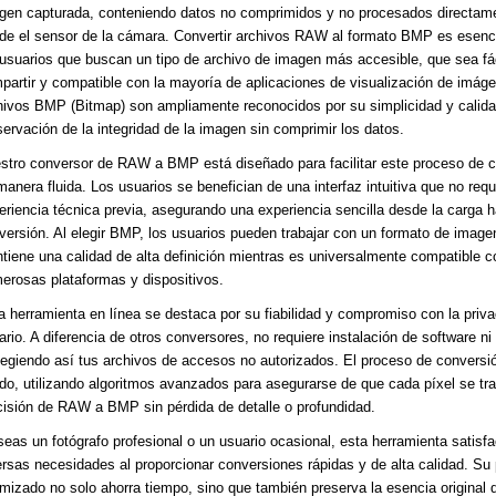
gen capturada, conteniendo datos no comprimidos y no procesados directam
de el sensor de la cámara. Convertir archivos RAW al formato BMP es esenci
 usuarios que buscan un tipo de archivo de imagen más accesible, que sea fác
partir y compatible con la mayoría de aplicaciones de visualización de imág
hivos BMP (Bitmap) son ampliamente reconocidos por su simplicidad y calida
servación de la integridad de la imagen sin comprimir los datos.
stro conversor de RAW a BMP está diseñado para facilitar este proceso de 
manera fluida. Los usuarios se benefician de una interfaz intuitiva que no requ
eriencia técnica previa, asegurando una experiencia sencilla desde la carga h
versión. Al elegir BMP, los usuarios pueden trabajar con un formato de image
tiene una calidad de alta definición mientras es universalmente compatible c
erosas plataformas y dispositivos.
a herramienta en línea se destaca por su fiabilidad y compromiso con la priva
ario. A diferencia de otros conversores, no requiere instalación de software ni 
tegiendo así tus archivos de accesos no autorizados. El proceso de conversi
ido, utilizando algoritmos avanzados para asegurarse de que cada píxel se t
cisión de RAW a BMP sin pérdida de detalle o profundidad.
seas un fotógrafo profesional o un usuario ocasional, esta herramienta satisf
ersas necesidades al proporcionar conversiones rápidas y de alta calidad. Su
imizado no solo ahorra tiempo, sino que también preserva la esencia original 