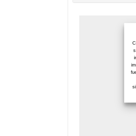
C
s
i
im
fu
s