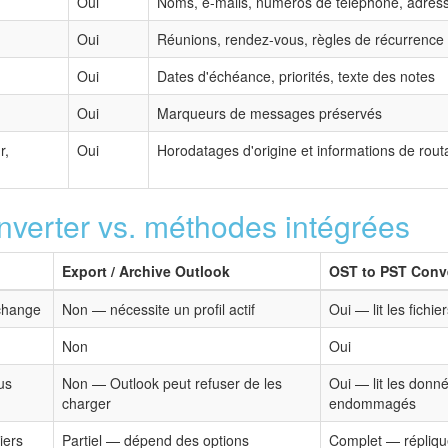
Oui
Noms, e-mails, numéros de téléphone, adres
Oui
Réunions, rendez-vous, règles de récurrence
Oui
Dates d'échéance, priorités, texte des notes
Oui
Marqueurs de messages préservés
r,
Oui
Horodatages d'origine et informations de rou
verter vs. méthodes intégrées
Export / Archive Outlook
OST to PST Conv
change
Non — nécessite un profil actif
Oui — lit les fichi
Non
Oui
us
Non — Outlook peut refuser de les
Oui — lit les donn
charger
endommagés
iers
Partiel — dépend des options
Complet — réplique