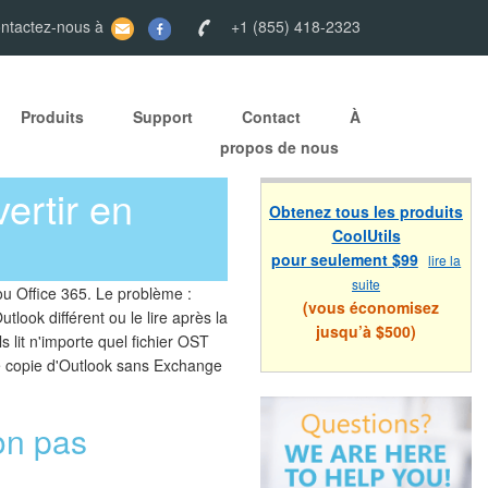
ontactez-nous à
+1 (855) 418-2323
Produits
Support
Contact
À
propos de nous
ertir en
Obtenez tous les produits
CoolUtils
pour seulement $99
lire la
suite
ou Office 365. Le problème :
(vous économisez
look différent ou le lire après la
jusqu’à $500)
s lit n'importe quel fichier OST
e copie d'Outlook sans Exchange
on pas