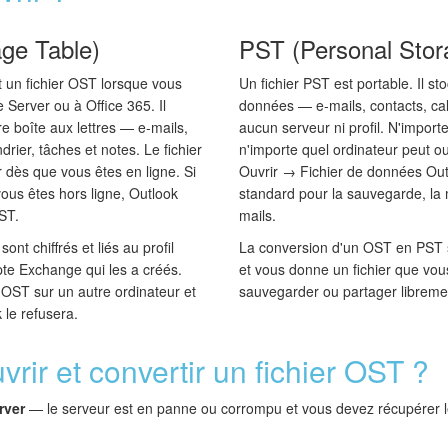
age Table)
PST (Personal Stor
 un fichier OST lorsque vous
Un fichier PST est portable. Il s
Server ou à Office 365. Il
données — e-mails, contacts, cal
re boîte aux lettres — e-mails,
aucun serveur ni profil. N'import
rier, tâches et notes. Le fichier
n'importe quel ordinateur peut o
 dès que vous êtes en ligne. Si
Ouvrir → Fichier de données Out
vous êtes hors ligne, Outlook
standard pour la sauvegarde, la m
ST.
mails.
ont chiffrés et liés au profil
La conversion d'un OST en PST 
pte Exchange qui les a créés.
et vous donne un fichier que vous
OST sur un autre ordinateur et
sauvegarder ou partager libreme
k le refusera.
vrir et convertir un fichier OST ?
rver
— le serveur est en panne ou corrompu et vous devez récupérer l