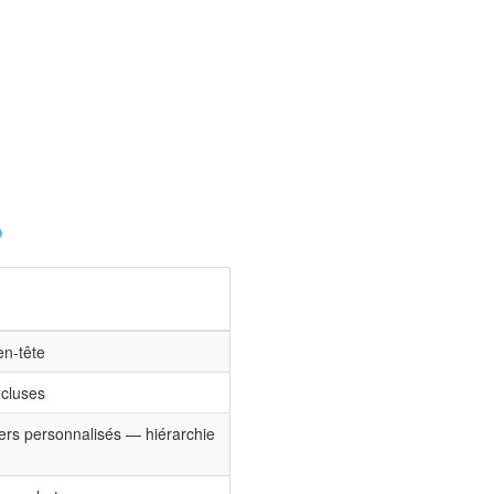
?
en-tête
ncluses
iers personnalisés — hiérarchie