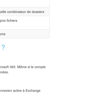
uelle combinaison de dossiers
ros fichiers
nome
 ?
crosoft 365. Même si le compte
onnées.
onnexion active à Exchange