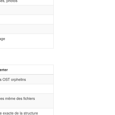
ses, photos
tage
erter
ers OST orphelins
ées même des fichiers
 exacte de la structure