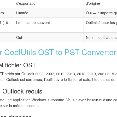
d'exportation
d'origine
ers
Limitée
Oui — n'importe q
ST (10+
Lent, plante souvent
Optimisé pour les g
Oui
Non — outil auto
r CoolUtils OST to PST Converter
l fichier OST
s OST créés par Outlook 2003, 2007, 2010, 2013, 2016, 2019, 2021 et Mi
ofil Outlook est corrompu, l'outil ouvre le fichier et extrait toutes les d
Outlook requis
me une application Windows autonome. Vous n'avez besoin ni d'une c
llé sur la même machine.
 des données