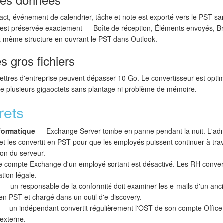
tact, événement de calendrier, tâche et note est exporté vers le PST s
e est préservée exactement — Boîte de réception, Éléments envoyés, Br
a même structure en ouvrant le PST dans Outlook.
 gros fichiers
lettres d'entreprise peuvent dépasser 10 Go. Le convertisseur est optim
T de plusieurs gigaoctets sans plantage ni problème de mémoire.
rets
nformatique
— Exchange Server tombe en panne pendant la nuit. L'admini
et les convertit en PST pour que les employés puissent continuer à trava
ion du serveur.
 compte Exchange d'un employé sortant est désactivé. Les RH convert
ation légale.
— un responsable de la conformité doit examiner les e-mails d'un an
 en PST et chargé dans un outil d'e-discovery.
— un indépendant convertit régulièrement l'OST de son compte Office
externe.