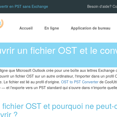
nvertir en PST sans Exchange
Besoin d'aide? C
Accueil
En ligne
Application de bureau
ir un fichier OST et le conv
 ligne que Microsoft Outlook crée pour une boîte aux lettres Exchange 
rir un fichier OST sur un autre ordinateur, l'importer dans un profil Out
e fichier est lié au profil d'origine.
OST to PST Converter
de CoolUtil
 et l'exporte vers un PST standard qui s'ouvre dans n'importe quell
 fichier OST et pourquoi ne peut-
vrir ?