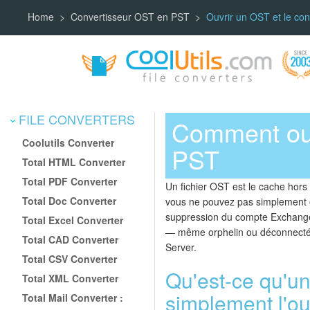
Home
Convertisseur OST en PST
Ouvrir un OST et le co
FILE CONVERTERS
Comment ouvr
Coolutils Converter
PST
Total HTML Converter
Total PDF Converter
Un fichier OST est le cache hors
Total Doc Converter
vous ne pouvez pas simplement ouv
suppression du compte Exchange. L
Total Excel Converter
— même orphelin ou déconnecté —
Total CAD Converter
Server.
Total CSV Converter
Qu'est-ce qu'un
Total XML Converter
simplement l'ou
Total Mail Converter :