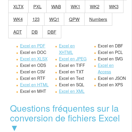
XLTX
PXL
WAB
WK1
WK2
WK3
WK4
123
WQ1
QPW
Numbers
ADT
DB
DBF
Excel en PDF
Excel en
Excel en DBF
Excel en DOC
XHTML
Excel en PCL
Excel en XLSX
Excel en JPEG
Excel en SVG
Excel en ODS
Excel en TIFF
Excel en
Excel en CSV
Excel en TXT
Access
Excel en RTF
Excel en Text
Excel en JSON
Excel en HTML
Excel en SQL
Excel en XPS
Excel en MHT
Excel en XML
Questions fréquentes sur la
conversion de fichiers Excel
▼