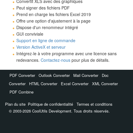
Convertit XLS avec des graphiques
Peut signer des fichiers PDF
Prend en charge les fichiers Excel 2019
Offre une option d'ajustement à la page
Dispose d'un renommeur intégré
GUI conviviale
Support en ligne de commande
Version ActiveX et serveur
Intégrez-le à votre programme avec une licence sans
redevances.
Contactez-nous
pour plus de détails.
,
,
,
PDF Converter
Outlook Converter
Mail Converter
Doc
,
,
,
,
Converter
HTML Converter
Excel Converter
XML Converter
PDF Combine
Plan du site
Politique de confidentialité
Termes et conditions
© 2003-2026 CoolUtils Development. Tous droits réservés.