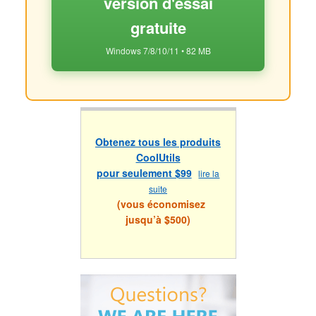
version d'essai
gratuite
Windows 7/8/10/11 • 82 MB
Obtenez tous les produits
CoolUtils
pour seulement $99
lire la
suite
(vous économisez
jusqu’à $500)