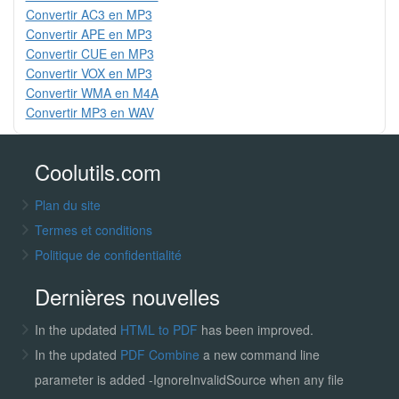
Convertir AC3 en MP3
Convertir APE en MP3
Convertir CUE en MP3
Convertir VOX en MP3
Convertir WMA en M4A
Convertir MP3 en WAV
Coolutils.com
Plan du site
Termes et conditions
Politique de confidentialité
Dernières nouvelles
In the updated
HTML to PDF
has been improved.
In the updated
PDF Combine
a new command line
parameter is added -IgnoreInvalidSource when any file