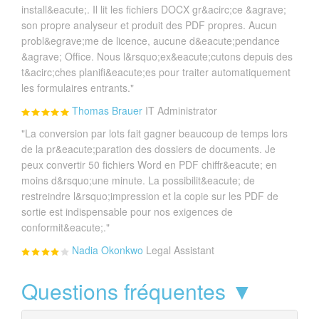
install&eacute;. Il lit les fichiers DOCX gr&acirc;ce &agrave;
son propre analyseur et produit des PDF propres. Aucun
probl&egrave;me de licence, aucune d&eacute;pendance
&agrave; Office. Nous l&rsquo;ex&eacute;cutons depuis des
t&acirc;ches planifi&eacute;es pour traiter automatiquement
les formulaires entrants."
Thomas Brauer
IT Administrator
"La conversion par lots fait gagner beaucoup de temps lors
de la pr&eacute;paration des dossiers de documents. Je
peux convertir 50 fichiers Word en PDF chiffr&eacute; en
moins d&rsquo;une minute. La possibilit&eacute; de
restreindre l&rsquo;impression et la copie sur les PDF de
sortie est indispensable pour nos exigences de
conformit&eacute;."
Nadia Okonkwo
Legal Assistant
Questions fréquentes ▼