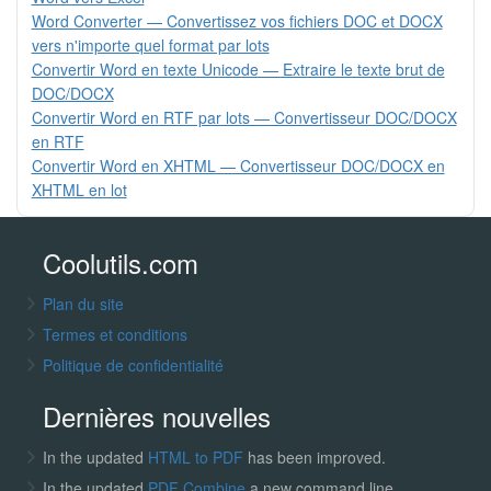
Word Converter — Convertissez vos fichiers DOC et DOCX
vers n'importe quel format par lots
Convertir Word en texte Unicode — Extraire le texte brut de
DOC/DOCX
Convertir Word en RTF par lots — Convertisseur DOC/DOCX
en RTF
Convertir Word en XHTML — Convertisseur DOC/DOCX en
XHTML en lot
Coolutils.com
Plan du site
Termes et conditions
Politique de confidentialité
Dernières nouvelles
In the updated
HTML to PDF
has been improved.
In the updated
PDF Combine
a new command line