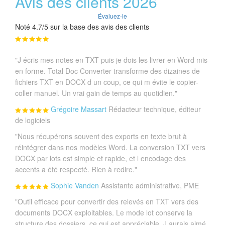
Avis des clients 2026
Évaluez-le
Noté 4.7/5 sur la base des avis des clients
"J écris mes notes en TXT puis je dois les livrer en Word mis
en forme. Total Doc Converter transforme des dizaines de
fichiers TXT en DOCX d un coup, ce qui m évite le copier-
coller manuel. Un vrai gain de temps au quotidien."
Grégoire Massart
Rédacteur technique, éditeur
de logiciels
"Nous récupérons souvent des exports en texte brut à
réintégrer dans nos modèles Word. La conversion TXT vers
DOCX par lots est simple et rapide, et l encodage des
accents a été respecté. Rien à redire."
Sophie Vanden
Assistante administrative, PME
"Outil efficace pour convertir des relevés en TXT vers des
documents DOCX exploitables. Le mode lot conserve la
structure des dossiers, ce qui est appréciable. J aurais aimé