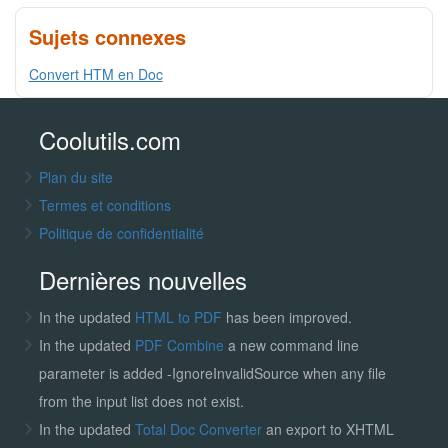
Sujets connexes
Convert HTM en Doc
Coolutils.com
Plan du site
Termes et conditions
Politique de confidentialité
Dernières nouvelles
In the updated
HTML to PDF
has been improved.
In the updated
PDF Combine
a new command line
parameter is added -IgnoreInvalidSource when any file
from the input list does not exist.
In the updated
Total Doc Converter
an export to XHTML