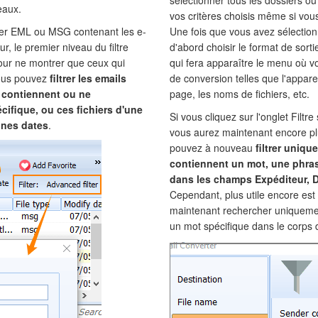
sélectionner tous les dossiers ou
eaux.
vos critères choisis même si vou
hier EML ou MSG contenant les e-
Une fois que vous avez sélection
r, le premier niveau du filtre
d'abord choisir le format de sort
pour ne montrer que ceux qui
qui fera apparaître le menu où v
Vous pouvez
filtrer les emails
de conversion telles que l'appare
i contiennent ou ne
page, les noms de fichiers, etc.
ifique, ou ces fichiers d'une
Si vous cliquez sur l'onglet Filt
aines dates
.
vous aurez maintenant encore plu
pouvez à nouveau
filtrer uniqu
contiennent un mot, une phra
dans les champs Expéditeur, D
Cependant, plus utile encore est
maintenant rechercher uniquemen
un mot spécifique dans le corps 