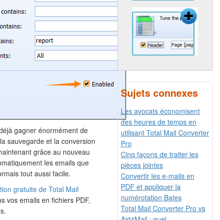
Sujets connexes
Les avocats économisent
des heures de temps en
it déjà gagner énormément de
utilisant Total Mail Converter
 la sauvegarde et la conversion
Pro
t maintenant grâce au nouveau
Cinq façons de traiter les
utomatiquement les emails que
pièces jointes
rmais tout aussi facile.
Convertir les e-mails en
PDF et appliquer la
tion gratuite de Total Mail
numérotation Bates
us vos emails en fichiers PDF,
Total Mail Converter Pro vs
s.
Aid4Mail : quel