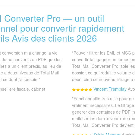
l Converter Pro — un outil
onnel pour convertir rapidement
ls Avis des clients 2026
nt conversion m'a change la vie
"Pouvoir filtrer les EML et MSG p
. Je ne convertis en PDF que les
convertir fait gagner un temps 
ies a un client precis, au lieu de
Total Mail Converter Pro isole l
eme a deux niveaux de Total Mail
dossier, ce qui reduit le volume d
 ce dont j'ai besoin."
decrit bien ce nouveau filtrage a
seillere fiscale, cabinet
Vincent Tremblay
Avo
"Fonctionnalite tres utile pour ne
vraiment necessaires. Le filtrage
generer des centaines de PDF inu
maitriser les deux niveaux de re
Total Mail Converter Pro devient
Sylvie Menard
Analys