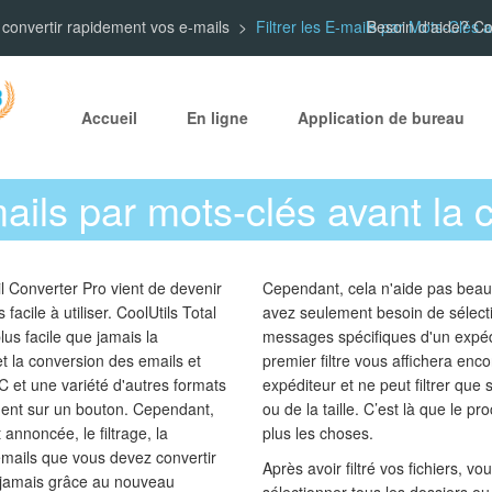
 convertir rapidement vos e-mails
Filtrer les E-mails par Mots-Clés
Besoin d'aide? C
Accueil
En ligne
Application de bureau
emails par mots-clés avant la
l Converter Pro vient de devenir
Cependant, cela n'aide pas beau
acile à utiliser. CoolUtils Total
avez seulement besoin de sélect
lus facile que jamais la
messages spécifiques d'un expédit
t la conversion des emails et
premier filtre vous affichera enc
 et une variété d'autres formats
expéditeur et ne peut filtrer que
ment sur un bouton. Cependant,
ou de la taille. C’est là que le pro
annoncée, le filtrage, la
plus les choses.
 emails que vous devez convertir
Après avoir filtré vos fichiers, 
e jamais grâce au nouveau