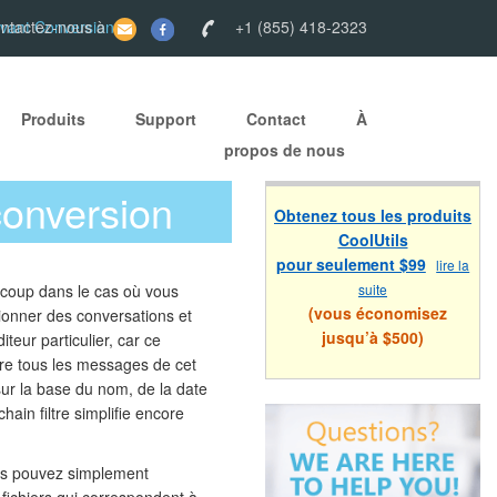
 avant Conversion
ontactez-nous à
+1 (855) 418-2323
Produits
Support
Contact
À
propos de nous
 conversion
Obtenez tous les produits
CoolUtils
pour seulement $99
lire la
coup dans le cas où vous
suite
(vous économisez
ionner des conversations et
jusqu’à $500)
eur particulier, car ce
ore tous les messages de cet
 sur la base du nom, de la date
chain filtre simplifie encore
vous pouvez simplement