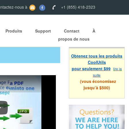
ontactez-nous à
+1 (855) 418-2323
Produits
Support
Contact
À
propos de nous
Obtenez tous les produits
CoolUtils
pour seulement $99
lire la
suite
(vous économisez
jusqu’à $500)
omment convertir PDF en DOC, TIFF, JPEG, XLS, etc.