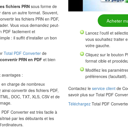
des fichiers PRN
sous forme de
ir dans un autre format. Souvent,
 convertir les fichiers PRN en PDF,
Acheter m
Reader. Vous vous demandez peut-
n PDF facilement et
Lancez l'outil et sélect
ple : il suffit d'installer un bon
vous souhaitez traiter e
votre gauche.
er
Total PDF Converter
de
Cliquez sur le bouton 
convertir PRN en PDF
et bien
format cible et procéde
Modifiez les paramètres
 avantages :
préférences (facultatif).
nd en charge de nombreux
Contactez le
service client
de Coo
ainsi convertir des fichiers PDF,
savoir plus sur Total PDF Convert
HTML, DOC, TXT, XLS, CSV et de
image.
Téléchargez
Total PDF Converter
PDF Converter est très facile à
maîtrisé par les débutants et les
d'ordinateurs.