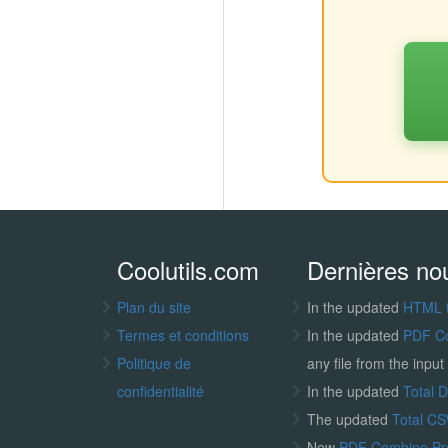
Coolutils.com
Dernières no
Plan du site
In the updated
HTML 
Termes et conditions
In the updated
PDF C
Politique de
any file from the input 
confidentialité
In the updated
Total 
The updated
Total CS
New
PDF Combine P