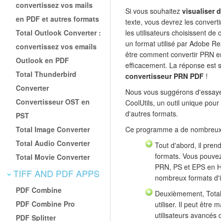
convertissez vos mails
Si vous souhaitez
visualiser 
en PDF et autres formats
texte, vous devrez les convert
Total Outlook Converter :
les utilisateurs choisissent de
un format utilisé par Adobe 
convertissez vos emails
être comment convertir PRN e
Outlook en PDF
efficacement. La réponse est sim
Total Thunderbird
convertisseur PRN PDF
!
Converter
Nous vous suggérons d'essay
Convertisseur OST en
CoolUtils, un outil unique pour
d'autres formats.
PST
Total Image Converter
Ce programme a de nombreux
Total Audio Converter
Tout d'abord, il pre
formats. Vous pouvez 
Total Movie Converter
PRN, PS et EPS en 
TIFF AND PDF APPS
nombreux formats d'
PDF Combine
Deuxièmement, Total 
PDF Combine Pro
utiliser. Il peut être 
utilisateurs avancés 
PDF Splitter