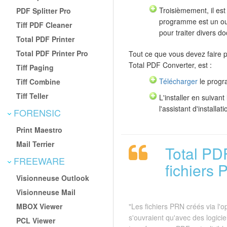
Troisièmement, il est
PDF Splitter Pro
programme est un outi
Tiff PDF Cleaner
pour traiter divers d
Total PDF Printer
Total PDF Printer Pro
Tout ce que vous devez faire 
Total PDF Converter, est :
Tiff Paging
Télécharger
le progra
Tiff Combine
Tiff Teller
L'installer en suivant
l'assistant d'installati
FORENSIC
Print Maestro
Mail Terrier
Total PD
FREEWARE
fichiers 
Visionneuse Outlook
Visionneuse Mail
MBOX Viewer
"Les fichiers PRN créés via l'o
s'ouvraient qu'avec des logicie
PCL Viewer