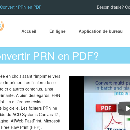
Convertir PRN en PDF
Besoin d'aide? C
Accueil
En ligne
Application de bureau
nvertir PRN en PDF?
réé en choisissant "Imprimer vers
gue Imprimer. Les fichiers de ce
te et d'autres contenus, ainsi
mprimante. À bien des égards, PRN
ipt. La différence réside
 logicielle. Les fichiers PRN ne
C
l'aide de ACD Systems Canvas 12,
ging, AllWeb FastPrint, Microsoft
Free Raw Print (FRP).