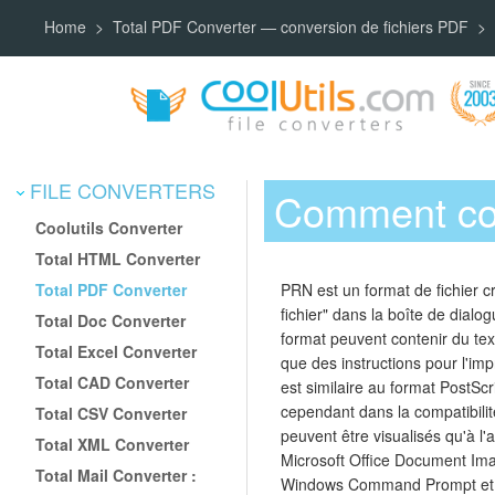
Home
Total PDF Converter — conversion de fichiers PDF
FILE CONVERTERS
Comment co
Coolutils Converter
Total HTML Converter
Total PDF Converter
PRN est un format de fichier c
fichier" dans la boîte de dialo
Total Doc Converter
format peuvent contenir du tex
Total Excel Converter
que des instructions pour l'i
Total CAD Converter
est similaire au format PostScr
cependant dans la compatibilité
Total CSV Converter
peuvent être visualisés qu'à 
Total XML Converter
Microsoft Office Document Ima
Total Mail Converter :
Windows Command Prompt et 