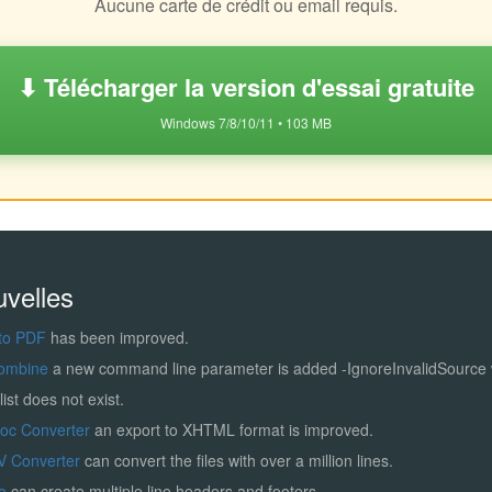
Aucune carte de crédit ou email requis.
⬇ Télécharger la version d'essai gratuite
Windows 7/8/10/11 • 103 MB
uvelles
to PDF
has been improved.
ombine
a new command line parameter is added -IgnoreInvalidSource
list does not exist.
Doc Converter
an export to XHTML format is improved.
V Converter
can convert the files with over a million lines.
ro
can create multiple line headers and footers.