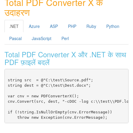
Total PDF Converter X के
उदाहरण
.NET
Azure
ASP
PHP
Ruby
Python
Pascal
JavaScript
Perl
Total PDF Converter X और .NET के साथ
PDF फ़ाइलें बदलें
string src  = @"C:\test\Source.pdf";

string dest = @"C:\test\Dest.docx";

var cnv = new PDFConverterX();

cnv.Convert(src, dest, "-cDOC -log c:\\test\\PDF.log"
if (!string.IsNullOrEmpty(cnv.ErrorMessage))
