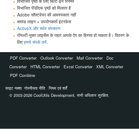
विभाजित पृष्ठों के लिए बिल्ट-इन रिनेमर
विभाजित पीडीएफ पृष्ठों को मिलाता है
Adobe सॉफ़्टवेयर की आवश्यकता नहीं
कमांड लाइन + उपयोगकर्ता इंटरफ़ेस
ActiveX और सर्वर संस्करण
रॉयल्टी-मुक्त लाइसेंस के तहत आपके ऐप का हिस्सा हो सकता है। विवरण के
लिए
हमसे संपर्क करें
.
,
,
,
PDF Converter
Outlook Converter
Mail Converter
Doc
,
,
,
,
Converter
HTML Converter
Excel Converter
XML Converter
PDF Combine
साइट नक्शा
गोपनीयता नीति
नियम एवं शर्तें
© 2003-2026 CoolUtils Development. सभी अधिकार सुरक्षित.