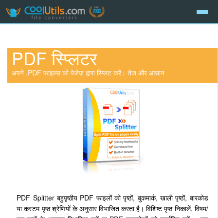
PDF स्प्लिटर
अपने .PDF फाइल्स को पेजेज़ द्वारा स्प्लिट करें। तेज और आसान
PDF Splitter बहुपृष्ठीय PDF फाइलों को पृष्ठों, बुकमार्क, खाली पृष्ठों, बारकोड
या कस्टम पृष्ठ श्रेणियों के अनुसार विभाजित करता है। विशिष्ट पृष्ठ निकालें, विषम/