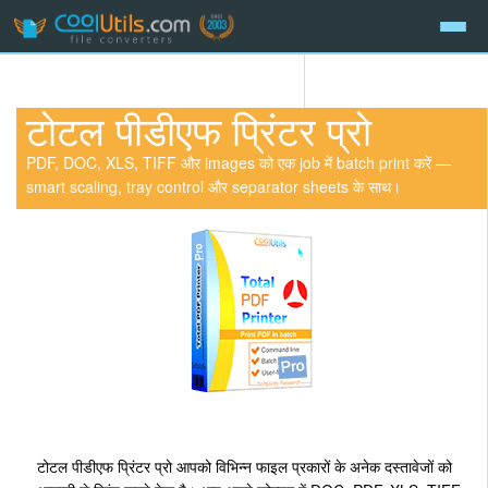
टोटल पीडीएफ प्रिंटर प्रो
PDF, DOC, XLS, TIFF और images को एक job में batch print करें —
smart scaling, tray control और separator sheets के साथ।
टोटल पीडीएफ प्रिंटर प्रो आपको विभिन्न फाइल प्रकारों के अनेक दस्तावेजों को