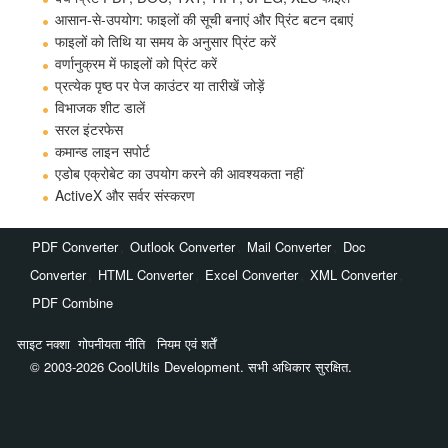
आसान-से-उपयोग: फाइलों की सूची बनाएं और प्रिंट बटन दबाएं
फाइलों को तिथि या समय के अनुसार प्रिंट करें
वर्णानुक्रम में फाइलों को प्रिंट करें
प्रत्येक पृष्ठ पर पेज काउंटर या तारीखें जोड़ें
विभाजक शीट डालें
सरल इंटरफेस
कमान्ड लाइन सपोर्ट
एडोब एक्रोबेट का उपयोग करने की आवश्यकता नहीं
ActiveX और सर्वर संस्करण
,
,
,
PDF Converter
Outlook Converter
Mail Converter
Doc
,
,
,
,
Converter
HTML Converter
Excel Converter
XML Converter
PDF Combine
साइट नक्शा
गोपनीयता नीति
नियम एवं शर्तें
© 2003-2026 CoolUtils Development. सभी अधिकार सुरक्षित.