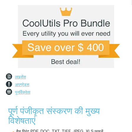
लाइसेंस
अपग्रेड्स
पुनर्विक्रेता
पूर्ण पंजीकृत संस्करण की मुख्य
विशेषताएं
बैच प्रिंट PDF, DOC, TXT, TIFF, JPEG, XLS फाइलें