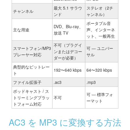
最大 5.1 サラウ
ステレオ（2チ
チャンネル
ンド
ャンネル）
ポータブル音
DVD、Blu-ray、
主な用途
声、インターネ
放送 TV
ット、一般再生
不可（プラグイ
スマートフォン/MP3
可 — ユニバー
ンまたはデコー
プレーヤー対応
サル
ダーが必要）
典型的なビットレー
192〜640 kbps
64〜320 kbps
ト
ファイル拡張子
.ac3
.mp3
ポッドキャスト / ス
可 — 標準フォ
トリーミングプラッ
不可
ーマット
トフォーム対応
AC3 を MP3 に変換する方法