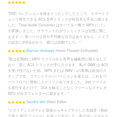
"DVD コレクション全体をリッピングしたところ、スマートフ
ォンで再生できる AC3 音声トラックが何百本も手元に残りま
した。Total Audio Converter はすべてを一晩で MP3 にバッ
チ変換しました。サラウンドのダウンミックスは完璧に聞こ
えます — 薄っぺらな音や不均衡な出力はありません。ジョブ
の設定に約5分かかり、残りは自動でした。"
Marcus Holloway
Home Theater Enthusiast
"私は定期的に MKV ファイルから音声を編集用に取り出して
おり、常に AC3 トラックが手に入ります。私の DAW は AC3
を受け付けないため、MP3 または WAV への変換は必須のス
テップです。コマンドラインバージョンを使えば、これをワ
ークフローに簡単にスクリプト化できました。.bat ファイル
を実行するだけで、GUI を触ることなくクリーンなステレオ
MP3 が出力フォルダーに届きます。"
Sandra Veit
Video Editor
"クライアントがテレビ放送からキャプチャした生録音（初め
て扱う AC3 ファイル）を送ってきました。私のポッドキャス