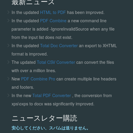
最新ニュース
In the updated
HTML to PDF
has been improved.
In the updated
PDF Combine
a new command line
parameter is added -IgnoreInvalidSource when any file
from the input list does not exist.
In the updated
Total Doc Converter
an export to XHTML
format is improved.
The updated
Total CSV Converter
can convert the files
with over a million lines.
New
PDF Combine Pro
can create multiple line headers
and footers.
In the new
Total PDF Converter
, the conversion from
xps\oxps to docx was significantly improved.
ニュースレター購読
安心してください、スパムは送りません。