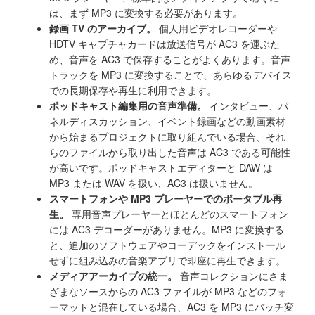
は、まず MP3 に変換する必要があります。
録画 TV のアーカイブ。
個人用ビデオレコーダーや
HDTV キャプチャカードは放送信号が AC3 を運ぶた
め、音声を AC3 で保存することがよくあります。音声
トラックを MP3 に変換することで、あらゆるデバイス
での長期保存や再生に利用できます。
ポッドキャスト編集用の音声準備。
インタビュー、パ
ネルディスカッション、イベント録画などの動画素材
から始まるプロジェクトに取り組んでいる場合、それ
らのファイルから取り出した音声は AC3 である可能性
が高いです。ポッドキャストエディターと DAW は
MP3 または WAV を扱い、AC3 は扱いません。
スマートフォンや MP3 プレーヤーでのポータブル再
生。
専用音声プレーヤーとほとんどのスマートフォン
には AC3 デコーダーがありません。MP3 に変換する
と、追加のソフトウェアやコーデックをインストール
せずに組み込みの音楽アプリで即座に再生できます。
メディアアーカイブの統一。
音声コレクションにさま
ざまなソースからの AC3 ファイルが MP3 などのフォ
ーマットと混在している場合、AC3 を MP3 にバッチ変