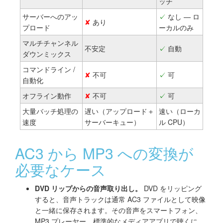
ッチ
サーバーへのアッ
✓
なし — ロ
✘
あり
プロード
ーカルのみ
マルチチャンネル
不安定
✓
自動
ダウンミックス
コマンドライン /
✘
不可
✓
可
自動化
オフライン動作
✘
不可
✓
可
大量バッチ処理の
遅い（アップロード＋
速い（ローカ
速度
サーバーキュー）
ル CPU）
AC3 から MP3 への変換が
必要なケース
DVD リップからの音声取り出し。
DVD をリッピング
すると、音声トラックは通常 AC3 ファイルとして映像
と一緒に保存されます。その音声をスマートフォン、
MP3 プレーヤー、標準的なメディアアプリで聴くに