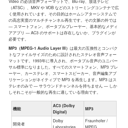
Video の必須音声フォーマットで、Blu-ray、放送テレビ
（ATSC）、MKV や VOB などのストリーミングコンテナで広
く使用されています。その目的はホームシアターシステムで
の高忠実度のマルチチャンネル再生です。その文脈の外では
— スマートフォン、ポータブルプレーヤー、基本的なメディ
アアプリ — AC3 のサポートは存在しないか、プラグインが
必要です。
MP3（MPEG-1 Audio Layer III）
は最大の互換性とコンパク
トなファイルサイズのために設計されたステレオ音声フォー
マットです。1993年に導入され、ポータブル音声のユニバー
サル標準になりました。すべてのスマートフォン、MP3 プレ
ーヤー、カーステレオ、スマートスピーカー、音声編集アプ
リケーションがネイティブで MP3 を再生します。MP3 はス
テレオのみで — サラウンドチャンネルを持ちません — しか
しそれこそが一般的な再生に適している理由です。
AC3 (Dolby
機能
MP3
Digital)
Dolby
Fraunhofer /
開発者
Laboratories
MPEG