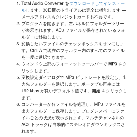
Total Audio Converter を
ダウンロードしてインストー
ル
します。30日間のトライアルは完全に機能します —
メールアドレスもクレジットカードも不要です。
プログラムを開きます。左パネルにフォルダーツリー
が表示されます。AC3 ファイルが保存されているフォ
ルダーに移動します。
変換したいファイルのチェックボックスをオンにしま
す。Ctrl+A で現在のフォルダー内のすべてのファイル
を一度に選択できます。
ウィンドウ上部のフォーマットツールバーで
MP3
をク
リックします。
変換設定ダイアログで MP3 ビットレートを設定し、出
力先フォルダーを選択します。ポータブル再生には
192 kbps が良いデフォルト値です。
開始
をクリックし
ます。
コンバーターが各ファイルを処理し、MP3 ファイルを
出力フォルダーに保存します。プログレスバーにファ
イルごとの状況が表示されます。マルチチャンネルの
AC3 トラックは自動的にステレオにダウンミックスさ
れます。