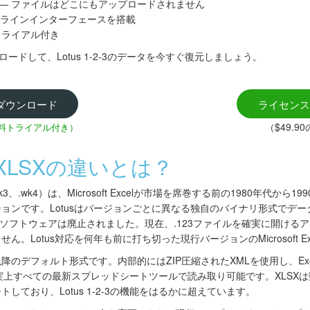
作 — ファイルはどこにもアップロードされません
ラインインターフェースを搭載
トライアル付き
erをダウンロードして、Lotus 1-2-3のデータを今すぐ復元しましょう。
ダウンロード
ライセンス
（$49.9
無料トライアル付き）
-3とXLSXの違いとは？
.wk3、.wk4）は、Microsoft Excelが市場を席巻する前の1980年代
ョンです。Lotusはバージョンごとに異なる独自のバイナリ形式でデータ
、ソフトウェアは廃止されました。現在、.123ファイルを確実に開ける
。Lotus対応を何年も前に打ち切った現行バージョンのMicrosoft E
el 2007以降のデフォルト形式です。内部的にはZIP圧縮されたXMLを使用し、Ex
lcなど、事実上すべての最新スプレッドシートツールで読み取り可能です。XL
しており、Lotus 1-2-3の機能をはるかに超えています。