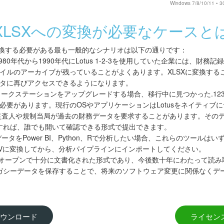
Windows 7/8/10/1
3からXLSXへの変換が必要なケースと
xcelに変換する必要がある最も一般的なシナリオは以下の通りです：
980年代から1990年代にLotus 1-2-3を使用していた企業には、財
ファイルのアーカイブが残っていることがよくあります。XLSXに変換す
タに再びアクセスできるようになります。
ークステーションをアップグレードする場合、移行中に見つかった.12
必要があります。現行のOSやアプリケーションはLotusをネイティブ
査人や規制当局が過去の財務データを要求することがあります。そのデー
換すれば、誰でも開いて確認できる形式で提出できます。
タをPower BI、Python、Rで分析したい場合、これらのツールはい
CSVに変換してから、分析パイプラインにインポートしてください。
はオープンで十分に文書化された形式であり、今後数十年にわたって読み取
レガシーデータを保存することで、将来のソフトウェア変更に関係なくデ
ウンロード
ライセン