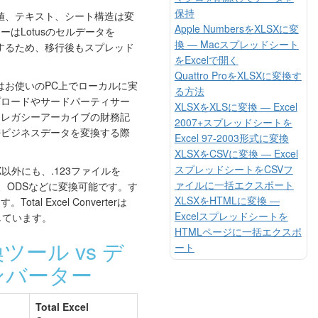
保持
値、テキスト、シート構造は変
Apple NumbersをXLSXに変
はLotusのセルデータを
換 — Macスプレッドシート
グするため、移行後もスプレッド
をExcelで開く
。
Quattro ProをXLSXに変換す
はお使いのPC上でローカルに実
る方法
プロードやサードパーティサー
XLSXをXLSに変換 — Excel
。レガシーアーカイブの財務記
2007+スプレッドシートを
密ビジネスデータを変換する際
Excel 97-2003形式に変換
XLSXをCSVに変換 — Excel
スプレッドシートをCSVフ
X以外にも、.123ファイルを
ァイルに一括エクスポート
ML、ODSなどに変換可能です。す
XLSXをHTMLに変換 —
l Excel Converterは
Excelスプレッドシートを
しています。
HTMLページに一括エクスポ
ール vs デ
ート
ンバーター
Total Excel