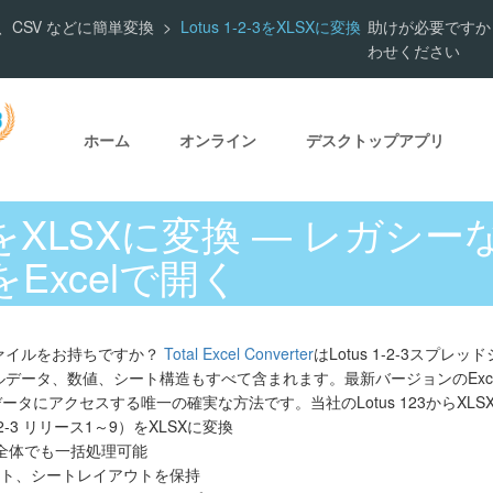
、DOC、CSV などに簡単変換
Lotus 1-2-3をXLSXに変換
助けが必要ですか
わせください
ホーム
オンライン
デスクトップアプリ
2-3をXLSXに変換 — レガシー
Excelで開く
23ファイルをお持ちですか？
Total Excel Converter
はLotus 1-2-3スプレッ
。セルデータ、数値、シート構造もすべて含まれます。最新バージョンのExce
タにアクセスする唯一の確実な方法です。当社のLotus 123からXL
1-2-3 リリース1～9）をXLSXに変換
全体でも一括処理可能
ト、シートレイアウトを保持