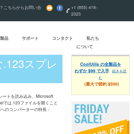
？こちらからお問い合
+1 (855) 418-
2323
製品
サポート
コンタクト
私たち
について
な.123スプレ
CoolUtils の全製品を
わずか $99 で入手
続きを読
む
(最大で節約 $500)
ドシートを読み込み、Microsoft
lでは.123ファイルを開くこと
SXへのコンバーターの特長：