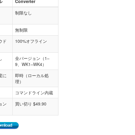
ル
Converter
制限なし
無制限
ウド
100%オフライン
し
全バージョン（1–
9、WK1–WK4）
度に
即時（ローカル処
理）
コマンドライン内蔵
ョン
買い切り $49.90