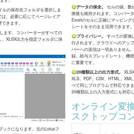
ます。
データの保全。
セルの値、数
イルの保存先フォルダを選択しま
換後も維持されます。コンバーター
では、必要に応じてページレイア
Excelのセルに正確にマッピン
整できます。
シートをそのまま活用できます
します。コンバーターがすべての
プライバシー。
すべての変換
、XLSX出力を指定フォルダに保
行されます。クラウドへのアッ
バーへの送信は一切ありません
録、給与スプレッドシート、機
に重要です。
20種類以上の出力形式。
XLS
XLS、PDF、CSV、HTML、X
べて同じプログラムで対応できます。Tota
20種類以上の入力形式にも対応
オンライン変換ツ
スクトップコ
Xブックになります。元のLotusフ