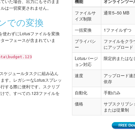
れていた場合、出力にもそのまま
機能
オンラインツー
ァイルは一切変更されません。
ファイルサ
通常5–50 MB
ンでの変換
イズ制限
一括変換
1ファイルずつ
にはGUIを使わずにLotusファイルを変換
ンターフェースが含まれていま
プライバシ
ファイルをクラ
ー
にアップロード
ata\budget.123
Lotusバージ
限定的またはな
ョン対応
やスケジュールタスクに組み込ん
速度
アップロード速
す。レガシーなLotusスプレッ
依存
移行する際に便利です。スクリプ
自動化
手動のみ
けで、すべての.123ファイルを
価格
サブスクリプシ
または従量制