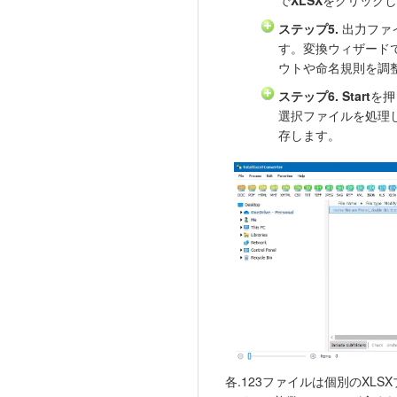
で
XLSX
をクリックし
ステップ5.
出力ファ
す。変換ウィザード
ウトや命名規則を調
ステップ6.
Start
を押
選択ファイルを処理し
存します。
各.123ファイルは個別のXLS