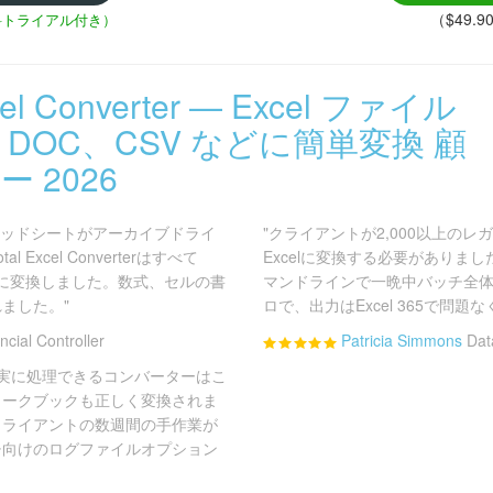
（$49.
料トライアル付き）
xcel Converter — Excel ファイル
、DOC、CSV などに簡単変換 顧
 2026
-3スプレッドシートがアーカイブドライ
"クライアントが2,000以上のレ
Excel Converterはすべて
Excelに変換する必要がありました。Tot
SXに変換しました。数式、セルの書
マンドラインで一晩中バッチ全
ました。"
ロで、出力はExcel 365で問題
ncial Controller
Patricia Simmons
Dat
イルを確実に処理できるコンバーターはこ
ワークブックも正しく変換されま
クライアントの数週間の手作業が
チ向けのログファイルオプション