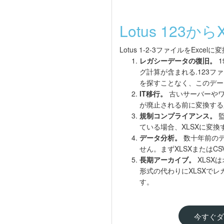
Lotus 12
Lotus 1-2-3ファイルをE
レガシーデータの復旧。
1
グ計算が含まれる.123
を探すことなく、このデー
IT移行。
古いサーバーやワ
が廃止される前に変換する
規制コンプライアンス。
監
ている場合、XLSXに変
データ分析。
数十年前のデー
せん。まずXLSXまたは
長期アーカイブ。
XLSX
形式の代わりにXLSXで
す。
今すぐダ