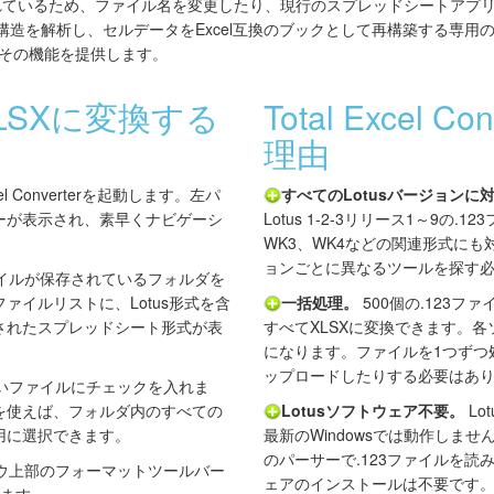
されているため、ファイル名を変更したり、現行のスプレッドシートアプ
リ構造を解析し、セルデータをExcel互換のブックとして再構築する専
rはまさにその機能を提供します。
をXLSXに変換する
Total Excel C
理由
xcel Converterを起動します。左パ
すべてのLotusバージョンに
ーが表示され、素早くナビゲーシ
Lotus 1-2-3リリース1～9の.
WK3、WK4などの関連形式にも対
ョンごとに異なるツールを探す
ァイルが保存されているフォルダを
ァイルリストに、Lotus形式を含
一括処理。
500個の.123
されたスプレッドシート形式が表
すべてXLSXに変換できます。
になります。ファイルを1つずつ
ップロードしたりする必要はあ
いファイルにチェックを入れま
を使えば、フォルダ内のすべての
Lotusソフトウェア不要。
Lo
用に選択できます。
最新のWindowsでは動作しません。Tot
のパーサーで.123ファイルを
ウ上部のフォーマットツールバー
ェアのインストールは不要です