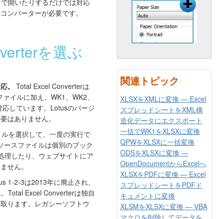
リで開いたりするだけでは対応
用のコンバーターが必要です。
onverterを選ぶ
関連トピック
対応。
Total Excel Converterは
123ファイルに加え、WK1、WK2、
XLSXをXMLに変換 — Excel
応しています。Lotusのバージ
スプレッドシートをXML構
必要はありません。
造化データにエクスポート
一括でWK1をXLSXに変換
ファイルを選択して、一度の実行で
QPWをXLSXに一括変換
各ソースファイルは個別のブック
ODSをXLSXに変換 —
処理したり、ウェブサイトにア
OpenDocumentからExcelへ
りません。
XLSXをPDFに変換 — Excel
tus 1-2-3は2013年に廃止され、
スプレッドシートをPDFド
al Excel Converterは独自
キュメントに変換
読み取ります。レガシーソフトウ
XLSMをXLSXに変換 — VBA
。
マクロを削除してデータを