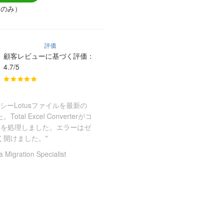
90のみ）
評価
顧客レビューに基づく評価：
4.7/5
ガシーLotusファイルを最新の
al Excel Converterがコ
体を処理しました。エラーはゼ
なく開けました。"
a Migration Specialist