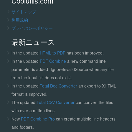
Coolutils.com
サイトマップ
利用規約
プライバシーポリシー
最新ニュース
In the updated
HTML to PDF
has been improved.
In the updated
PDF Combine
a new command line
parameter is added -IgnoreInvalidSource when any file
from the input list does not exist.
In the updated
Total Doc Converter
an export to XHTML
format is improved.
The updated
Total CSV Converter
can convert the files
with over a million lines.
New
PDF Combine Pro
can create multiple line headers
and footers.