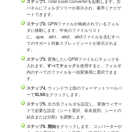
ステップ1.
Total Excel Converterを起動します。左
パネルにフォルダツリーが表示され、素早くナビゲ
ートできます。
ステップ2.
QPWファイルが格納されているフォル
ダに移動します。中央のファイルリスト
に、.qpw、.wb1、.wb2、.wb3ファイルを含むすべ
てのサポート対象スプレッドシートが表示されま
す。
ステップ3.
変換したいQPWファイルにチェックを
入れます。
すべてチェック
を使用すると、フォルダ
内のすべてのファイルを一括変換用に選択できま
す。
ステップ4.
ウィンドウ上部のフォーマットツールバ
ーで
XLSX
をクリックします。
ステップ5.
出力先フォルダを設定し、変換ウィザー
ドで必要な設定（シート選択、命名規則、シートの
結合または分割）を調整します。
ステップ6.
開始
をクリックします。コンバーターが