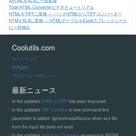
XHTMLをXLSに一括変換
Total HTML Converterビデオチュートリアル
HTMLをTIFFに変換 — バッチHTMLからTIFFコンバーター
HTMをXLSに変換 — HTMLテーブルをExcelスプレッドシート
に一括抽出
Coolutils.com
サイトマップ
利用規約
プライバシーポリシー
最新ニュース
In the updated
HTML to PDF
has been improved.
In the updated
PDF Combine
a new command line
parameter is added -IgnoreInvalidSource when any file
from the input list does not exist.
In the updated
Total Doc Converter
an export to XHTML