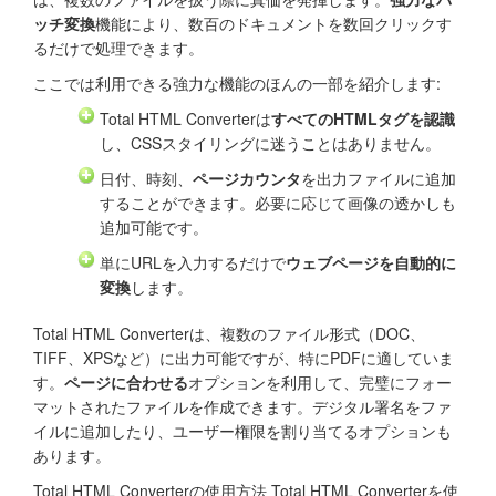
ッチ変換
機能により、数百のドキュメントを数回クリックす
るだけで処理できます。
ここでは利用できる強力な機能のほんの一部を紹介します:
Total HTML Converterは
すべてのHTMLタグを認識
し、CSSスタイリングに迷うことはありません。
日付、時刻、
ページカウンタ
を出力ファイルに追加
することができます。必要に応じて画像の透かしも
追加可能です。
単にURLを入力するだけで
ウェブページを自動的に
変換
します。
Total HTML Converterは、複数のファイル形式（DOC、
TIFF、XPSなど）に出力可能ですが、特にPDFに適していま
す。
ページに合わせる
オプションを利用して、完璧にフォー
マットされたファイルを作成できます。デジタル署名をファ
イルに追加したり、ユーザー権限を割り当てるオプションも
あります。
Total HTML Converterの使用方法 Total HTML Converterを使