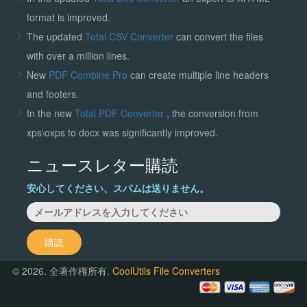
format is improved.
The updated
Total CSV Converter
can convert the files
with over a million lines.
New
PDF Combine Pro
can create multiple line headers
and footers.
In the new
Total PDF Converter
, the conversion from
xps\oxps to docx was significantly improved.
ニュースレター購読
安心してください、スパムは送りません。
購読
© 2026. 全著作権所有.
CoolUtils File Converters