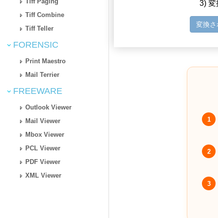
Tiff Paging
3)
Tiff Combine
変換さ
Tiff Teller
FORENSIC
Print Maestro
Mail Terrier
FREEWARE
Outlook Viewer
1
Mail Viewer
Mbox Viewer
PCL Viewer
2
PDF Viewer
XML Viewer
3