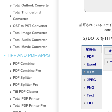
Total Outlook Converter
Total Thunderbird
Converter
許可されているファイルタイプ: on
OST to PST Converter
dotx,
Total Image Converter
2) DOTX を
Total Audio Converter
Total Movie Converter
変換先
オ
TIFF AND PDF APPS
PDF
PDF Combine
Excel
PDF Combine Pro
HTML
PDF Splitter
JPEG
PDF Splitter Pro
PNG
Tiff PDF Cleaner
Text
Total PDF Printer
TIFF
Total PDF Printer Pro