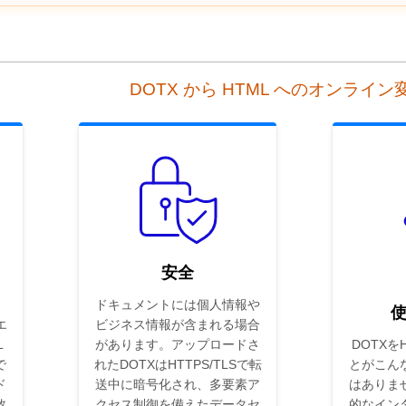
DOTX から HTML へのオンライ
安全
ドキュメントには個人情報や
エ
ビジネス情報が含まれる場合
L
があります。アップロードさ
DOTXを
で
れたDOTXはHTTPS/TLSで転
とがこん
ド
送中に暗号化され、多要素ア
はありま
数
クセス制御を備えたデータセ
的なイン