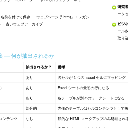
研究
ータセ
「名前を付けて保存 → ウェブページ (*.htm)」・レガシ
ビジ
ト・古いウェブアーカイブ
ールさ
取り
の変換 — 何が抽出されるか
抽出されるか？
備考
あり
各セルが 1 つの Excel セルにマッピング
行）
あり
Excel シートの最初の行になる
あり
各テーブルが別々のワークシートになる
部分的
内側のテーブルはセルコンテンツとして
れたコンテンツ
なし
静的な HTML マークアップのみ処理され