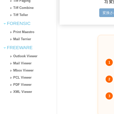
Tiff Paging
3)
Tiff Combine
変換さ
Tiff Teller
FORENSIC
Print Maestro
Mail Terrier
FREEWARE
Outlook Viewer
1
Mail Viewer
Mbox Viewer
PCL Viewer
2
PDF Viewer
XML Viewer
3