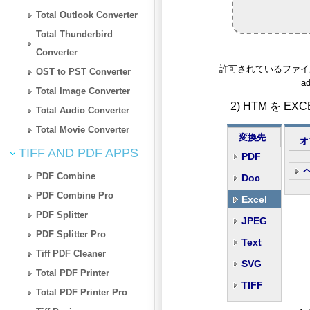
Total Outlook Converter
Total Thunderbird
Converter
許可されているファイルタイプ: 
OST to PST Converter
ad
Total Image Converter
2) HTM を 
Total Audio Converter
Total Movie Converter
変換先
オ
TIFF AND PDF APPS
PDF
PDF Combine
Doc
PDF Combine Pro
Excel
PDF Splitter
JPEG
PDF Splitter Pro
Text
Tiff PDF Cleaner
SVG
Total PDF Printer
TIFF
Total PDF Printer Pro