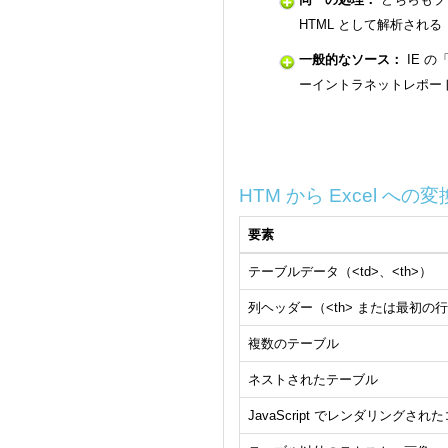
HTML として解析される
一般的なソース：
IE の
ーイントラネットレポー
HTM から Excel へ
要素
テーブルデータ（<td>、<th>）
列ヘッダー（<th> または最初の
複数のテーブル
ネストされたテーブル
JavaScript でレンダリングさ