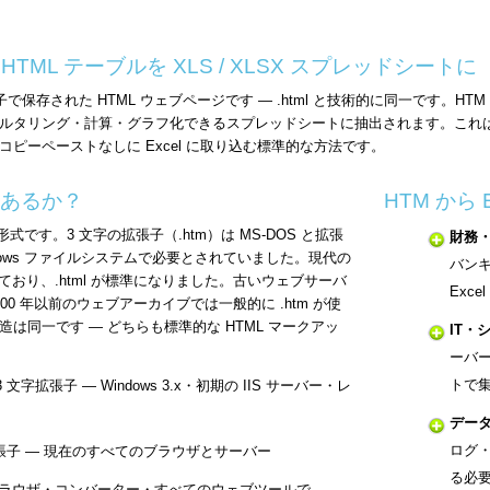
 — HTML テーブルを XLS / XLSX スプレッドシートに
子で保存された HTML ウェブページです — .html と技術的に同一です。H
ルタリング・計算・グラフ化できるスプレッドシートに抽出されます。これ
ピーペーストなしに Excel に取り込む標準的な方法です。
いはあるか？
HTM から
形式です。3 文字の拡張子（.htm）は MS-DOS と拡張
財務
ndows ファイルシステムで必要とされていました。現代の
バンキ
しており、.html が標準になりました。古いウェブサーバ
Exc
0 年以前のウェブアーカイブでは一般的に .htm が使
は同一です — どちらも標準的な HTML マークアッ
IT・
ーバ
トで
3 文字拡張子 — Windows 3.x・初期の IIS サーバー・レ
デー
ログ・
拡張子 — 現在のすべてのブラウザとサーバー
る必
ラウザ・コンバーター・すべてのウェブツールで